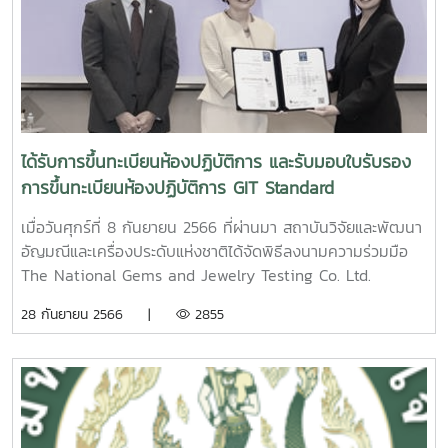
การเกษตรที่ปลอดภัยต่อสิ่งแวดล้อมอัตราราคาใหม่ - แบบขวด 1
ลิตร ราคา 150 บาท - แบบแกลลอน 5 ลิตร ราคา 600 บาท
สถาบันฯ ขอขอบพระคุณลูกค้าทุกท่านที่ให้ความไว้วางใจและ
สนับสนุนผลิตภัณฑ์ของเราเสมอมา และหวังเป็นอย่างยิ่งว่าจะได้
รับการสนับสนุนจากทุกท่านต่อไปสอบถามข้อมูลเพิ่มเติม 0
5387 5646 LINE ID : saleiqs Facebook : IQS Maejo
ได้รับการขึ้นทะเบียนห้องปฏิบัติการ และรับมอบใบรับรอง
การขึ้นทะเบียนห้องปฏิบัติการ GIT Standard
เมื่อวันศุกร์ที่ 8 กันยายน 2566 ที่ผ่านมา สถาบันวิจัยและพัฒนา
อัญมณีและเครื่องประดับแห่งชาติได้จัดพิธีลงนามความร่วมมือ
The National Gems and Jewelry Testing Co. Ltd.
(National Gemstone Testing Center) (NGTC), Beijing,
28 กันยายน 2566 |
2855
China เพื่อร่วมสร้างมาตรฐานการตรวจสอบระดับสากล พร้อม
ยกระดับมาตรฐานการตรวจสอบอัญมณีและเครื่องประดับผ่าน
GIT Standard ณ ห้อง 211A – 211C ศูนย์การประชุมแห่งชาติสิ
ริกิติ์ โดยมี นายสุเมธ ประสงค์พงษ์ชัย ผู้อำนวยการสถาบันวิจัย
และพัฒนาอัญมณีและเครื่องประดับแห่งชาติ หรือ GIT ได้จัดพิธี
ลงนามความร่วมมือในงานบางกอกเจมส์แอนด์จิวเวลรี่แฟร์ ครั้ง