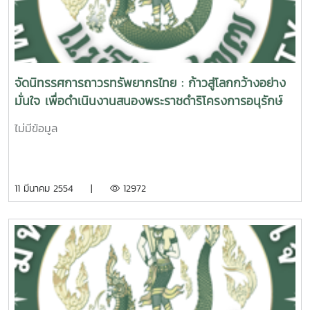
ล้านกล้าความดีตอบแทนคุณแผ่นดิน มูลนิธิเพื่อสังคมไทย เป็น
โครงการที่ส่งเสริมให้คนไทยประกอบคุณงามความดี มีความรัก
ชาติ ศาสนา พระมหากษัตริย์ ทำคุณประโยชน์ต่อส่วนรวม สังคม
ประเทศชาติ ตอบแทนคุณแผ่นดินในรูปแบบต่าง ๆ โดยคณะ
ทำงานของโครงการฯ จะคัดเลือก คัดสรรบุคคลและองค์กรที่มีผล
จัดนิทรรศการถาวรทรัพยากรไทย : ก้าวสู่โลกกว้างอย่าง
งานเชิงประจักษ์ ประสบความสำเร็จในหน้าที่การงาน มีกิจกรรมที่
มั่นใจ เพื่อดำเนินงานสนองพระราชดำริโครงการอนุรักษ์
เป็นประโยชน์ต่อสังคม และประเทศชาติ ให้เข้ารับรางวัลดังกล่าว
พันธุกรรมพืชอันเนื่องมาจากพระราชดำริสมเด็จพระเทพ
เพื่อเป็นเกียรติประวัติสืบไป
ไม่มีข้อมูล
รัตนราชสุดาฯ เพื่อเผยแพร่งานวิจัยและพัฒนาผลิตภัณฑ์
สมุนไพร
11 มีนาคม 2554 |
12972