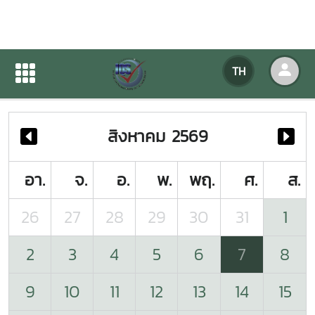
ปฏิทินกิจกรรมของหน่วยงาน
TH
หน้าแรก
ปฏิทินกิจกรรมของหน่วยงาน
สิงหาคม 2569
อา.
จ.
อ.
พ.
พฤ.
ศ.
ส.
26
27
28
29
30
31
1
2
3
4
5
6
7
8
9
10
11
12
13
14
15