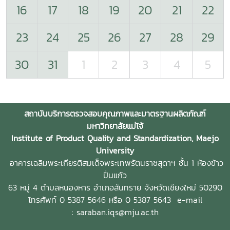
16
17
18
19
20
21
22
23
24
25
26
27
28
29
30
31
1
2
3
4
5
สถาบันบริการตรวจสอบคุณภาพและมาตรฐานผลิตภัณฑ์
มหาวิทยาลัยแม่โจ้
Institute of Product Quality and Standardization, Maejo
University
อาคารเฉลิมพระเกียรติสมเด็จพระเทพรัตนราชสุดาฯ ชั้น 1 ห้องข้าว
ปิ่นแก้ว
63 หมู่ 4 ตำบลหนองหาร
อำเภอสันทราย จังหวัดเชียงใหม่ 50290
โทรศัพท์ 0 5387 5646 หรือ 0 5387 5643
e-mail
: saraban.iqs@mju.ac.th