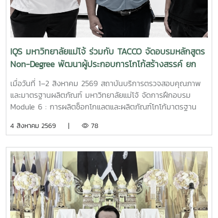
ประเทศไทย สำหรับการนำเข้าปุ๋ยหรือตัวอย่างปุ๋ยเพื่อใช้ในการวิจัย
จุลินทรีย์เป็นหัวเชื้อเร่งการย่อยสลายเศษใบไม้ กิ่งไม้ และวัสดุ
และการวิเคราะห์ จะต้องมีวัตถุประสงค์ที่ชัดเจน และดำเนินการ
อินทรีย์ เพื่อนำมาผลิตเป็นปุ๋ยหมักและหมุนเวียนกลับมาใช้บำรุง
ตามขั้นตอนการขออนุญาต รวมถึงหลักเกณฑ์และเงื่อนไขที่กรม
พื้นที่สีเขียวภายในโรงแรม เป็นการลดปริมาณของเสียและส่ง
วิชาการเกษตรกำหนด เพื่อให้การดำเนินงานเป็นไปอย่างถูกต้อง
เสริมการใช้ทรัพยากรอย่างคุ้มค่า โดยคุณสมบัติดังกล่าว
โปร่งใส และสามารถตรวจสอบได้ ในด้านการดำเนินงาน
IQS มหาวิทยาลัยแม่โจ้ ร่วมกับ TACCO จัดอบรมหลักสูตร
สอดคล้องกับข้อมูลผลิตภัณฑ์ MMO สูตรสำหรับบำรุงดินและเร่ง
มหาวิทยาลัยแม่โจ้อาจทำหน้าที่เป็นหน่วยงานเจ้าภาพของ
Non-Degree พัฒนาผู้ประกอบการโกโก้สร้างสรรค์ ยก
การทำปุ๋ยหมักของมหาวิทยาลัยแม่โจ้ ด้านสุขอนามัยและระบบ
โครงการวิจัย โดยสถาบันบริการตรวจสอบคุณภาพและมาตรฐาน
ระดับการแปรรูปช็อกโกแลตไทยสู่มาตรฐานสากล
บำบัดของเสีย การประยุกต์ใช้จุลินทรีย์เพื่อช่วยลดกลิ่นไม่พึง
ผลิตภัณฑ์รับผิดชอบด้านการตรวจวิเคราะห์คุณภาพและ
เมื่อวันที่ 1–2 สิงหาคม 2569 สถาบันบริการตรวจสอบคุณภาพ
ประสงค์ บำบัดน้ำเสีย และย่อยสลายสารอินทรีย์บริเวณห้องครัว
มาตรฐานของผลิตภัณฑ์ พร้อมบูรณาการความร่วมมือกับคณะ
และมาตรฐานผลิตภัณฑ์ มหาวิทยาลัยแม่โจ้ จัดการฝึกอบรม
ห้องน้ำ ท่อระบายน้ำ บ่อพักน้ำเสีย ถังเกรอะ และถังซึม ซึ่งเหมาะ
หรือหน่วยงานที่มีความเชี่ยวชาญด้านปฐพีศาสตร์ พืชศาสตร์
Module 6 : การผลิตช็อกโกแลตและผลิตภัณฑ์โกโก้มาตรฐาน
สำหรับอาคาร ร้านอาหาร และธุรกิจโรงแรม โดยผลิตภัณฑ์ MMO
และเทคโนโลยีการผลิตพืช เพื่อร่วมกันออกแบบการทดลอง
อุตสาหกรรม จากทั้งหมด 9 Module ภายใต้หลักสูตร
4 สิงหาคม 2569 |
78
สูตร 3 ได้รับการพัฒนาสำหรับการกำจัดกลิ่นและบำบัดน้ำเสียโดย
ทดสอบประสิทธิภาพ และประเมินผลในแปลงทดลองอย่างเป็น
ประกาศนียบัตร (Non-Degree) "ผู้ประกอบการโกโก้สร้างสรรค์
เฉพาะ นอกจากนี้ สถาบันฯ ได้ประชาสัมพันธ์แนวทางการให้
ระบบ ทั้งนี้ แนวทางความร่วมมือดังกล่าวอาจดำเนินการร่วมกับ
และเทคโนโลยีการแปรรูปมูลค่าสูงสู่ตลาดสากล (Creative
บริการและการสนับสนุนผลิตภัณฑ์สำหรับกลุ่มธุรกิจโรงแรม
บริษัทผู้พัฒนาผลิตภัณฑ์ปุ๋ยจากประเทศเยอรมนี ตลอดจนหน่วย
Cocoa Entrepreneur and High-Value Processing
พร้อมนำเสนอเงื่อนไขราคาพิเศษ ตลอดจนความพร้อมของทีมผู้
งานภาครัฐและหน่วยงานที่เกี่ยวข้อง เพื่อให้การวิจัยมีความครบ
Technologist for Global Markets)" ณ อาคารเฉลิมพระเกียรติ
เชี่ยวชาญในการให้คำปรึกษา บรรยาย และสาธิตวิธีการใช้งานใน
ถ้วนตามหลักวิชาการ และสามารถนำผลการศึกษาไปต่อยอดทั้งใน
สมเด็จพระเทพรัตนราชสุดา ชั้น 2 สถาบันบริการตรวจสอบ
พื้นที่จริง เพื่อให้บุคลากรของสถานประกอบการสามารถเลือกใช้
เชิงวิชาการ เชิงนวัตกรรม และเชิงพาณิชย์ในอนาคต อันจะนำไป
คุณภาพและมาตรฐานผลิตภัณฑ์ มหาวิทยาลัยแม่โจ้ การอบรม
ผลิตภัณฑ์ได้อย่างถูกต้อง ปลอดภัย และเกิดประสิทธิภาพสูงสุด
สู่การพัฒนาเทคโนโลยีและนวัตกรรมด้านปุ๋ยที่ตอบโจทย์ภาค
ครั้งนี้มีผู้ประกอบการ เกษตรกร และผู้สนใจจากทั่วประเทศเข้า
การลงพื้นที่ดังกล่าวเป็นส่วนหนึ่งของภารกิจการถ่ายทอดองค์
การเกษตรไทยอย่างยั่งยืน
ร่วม เพื่อพัฒนาทักษะด้านการแปรรูปโกโก้และการผลิต