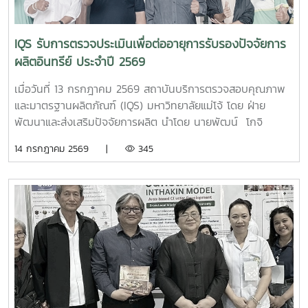
นอกห้องเรียน เปิดโอกาสให้นักศึกษาได้สัมผัสการปฏิบัติงานจริง
และเครื่องมือวิทยาศาสตร์ขั้นสูง สามารถนำความรู้ที่ได้รับไป
ประยุกต์ใช้ในการเรียนและการทำงานในอนาคต
IQS รับการตรวจประเมินเพื่อต่ออายุการรับรองปัจจัยการ
ผลิตอินทรีย์ ประจำปี 2569
เมื่อวันที่ 13 กรกฎาคม 2569 สถาบันบริการตรวจสอบคุณภาพ
และมาตรฐานผลิตภัณฑ์ (IQS) มหาวิทยาลัยแม่โจ้ โดย ฝ่าย
พัฒนาและส่งเสริมปัจจัยการผลิต นำโดย นายพัฒน์ โกจิ
นอก หัวหน้าฝ่ายพัฒนาและส่งเสริมปัจจัยการผลิต เข้ารับการ
14 กรกฎาคม 2569 |
345
ตรวจประเมินประจำปีและการตรวจติดตาม เพื่อประกอบการ
พิจารณาต่ออายุการรับรองปัจจัยการผลิตอินทรีย์ สำหรับ
ผลิตภัณฑ์ จุลินทรีย์ MMO ตราแม่โจ้ กรีน จากสำนักงาน
มาตรฐานเกษตรอินทรีย์ (มกท.) การตรวจประเมินครั้งนี้ดำเนิน
การโดย คุณหทัยชนก อินทรกำแหง ผู้ตรวจประเมินจาก
สำนักงานมาตรฐานเกษตรอินทรีย์ (มกท.) ตามมาตรฐาน
Certification Alliance Organic Standard Version 1.0 ภาย
ใต้โปรแกรม IFOAM Accreditation