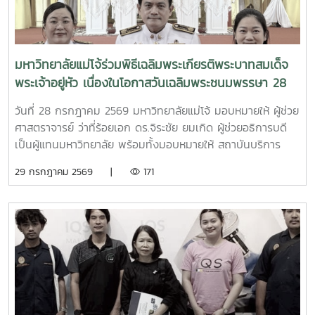
ความรู้และส่งเสริมการนำผลงานวิจัยและนวัตกรรมของ
ช็อกโกแลตคุณภาพสูง โดยได้รับเกียรติจาก คุณกันต์ อรุณ
มหาวิทยาลัยแม่โจ้ไปใช้ประโยชน์ในภาคธุรกิจอย่างเป็นรูปธรรม
ประพันธ์ เจ้าของร้าน Lolé ผู้เชี่ยวชาญด้านช็อกโกแลตคราฟต์
ตลอดจนสนับสนุนการบริหารจัดการพื้นที่สีเขียว ของเสีย น้ำเสีย
และ คุณบดินทร์ เจริญพงศ์ชัย นายกสมาคมการค้าโกโก้และ
และสุขอนามัยภายในสถานประกอบการอย่างเป็นระบบ อันจะนำไป
ช็อกโกแลตไทย (Thai Cocoa and Chocolate Trade
มหาวิทยาลัยแม่โจ้ร่วมพิธีเฉลิมพระเกียรติพระบาทสมเด็จ
สู่การดำเนินธุรกิจโรงแรมที่เป็นมิตรต่อสิ่งแวดล้อมและยั่งยืนใน
Association : TACCO) ร่วมถ่ายทอดองค์ความรู้และ
พระเจ้าอยู่หัว เนื่องในโอกาสวันเฉลิมพระชนมพรรษา 28
ระยะยาว
ประสบการณ์ พร้อมแนะนำแนวทางการพัฒนาผลิตภัณฑ์ให้ได้
กรกฎาคม 2569
มาตรฐานอุตสาหกรรมและสามารถแข่งขันในตลาดพรีเมียมได้ ผู้
วันที่ 28 กรกฎาคม 2569 มหาวิทยาลัยแม่โจ้ มอบหมายให้ ผู้ช่วย
เข้าอบรมได้เรียนรู้ทั้งภาคทฤษฎีและภาคปฏิบัติ ตั้งแต่การ
ศาสตราจารย์ ว่าที่ร้อยเอก ดร.จิระชัย ยมเกิด ผู้ช่วยอธิการบดี
ทำความเข้าใจคุณลักษณะของเมล็ดโกโก้ เทคนิค Chocolate
เป็นผู้แทนมหาวิทยาลัย พร้อมทั้งมอบหมายให้ สถาบันบริการ
Tempering ซึ่งเป็นหัวใจสำคัญของการผลิตช็อกโกแลตคุณภาพ
ตรวจสอบคุณภาพและมาตรฐานผลิตภัณฑ์ ร่วมเข้าร่วมพิธี โดยมี
29 กรกฎาคม 2569 |
171
การควบคุมอุณหภูมิและผลึกไขมันโกโก้ ตลอดจนการลงมือปฏิบัติ
นางริมฤทัย พุทธวงค์ รองผู้อำนวยการฝ่ายบริหารและห้องปฏิบัติ
จริงในการผลิตผลิตภัณฑ์ช็อกโกแลตหลากหลายชนิด ได้แก่
การ และ นางสาวณพัชชนันท์ วงศ์ไชยลึก หัวหน้าฝ่ายสำนักงาน
Coffee Ganache Coffee Truffle Honeycomb Candy
เลขานุการ เป็นผู้แทนของสถาบันฯ เข้าร่วมพิธีเฉลิมพระเกียรติ
Macadamia Dragée Chocolate Bar พร้อมเรียนรู้การ
พระบาทสมเด็จพระเจ้าอยู่หัว เนื่องในโอกาสวันเฉลิม
ประยุกต์ใช้วัตถุดิบท้องถิ่นของไทย เพื่อสร้างเอกลักษณ์ เพิ่ม
พระชนมพรรษา 28 กรกฎาคม 2569 ณ อาคารนิทรรศการ 1
มูลค่า และยกระดับผลิตภัณฑ์โกโก้ไทยสู่มาตรฐานสากล นอกจาก
อุทยานหลวงราชพฤกษ์ ตำบลแม่เหียะ อำเภอเมืองเชียงใหม่
การฝึกทักษะด้านการผลิตแล้ว ผู้เข้าอบรมยังได้รับการเรียนรู้ด้าน
จังหวัดเชียงใหม่ ภายในพิธีประกอบด้วย พิธีถวายเครื่องราชสัก
การควบคุมคุณภาพ การวิเคราะห์และแก้ไขปัญหาระหว่าง
การะและวางพานพุ่ม การถวายความเคารพพระบรมฉายาลักษณ์
กระบวนการผลิต การแลกเปลี่ยนประสบการณ์กับผู้เชี่ยวชาญ
การกล่าวถวายพระพรชัยมงคล และพิธีจุดเทียนถวายพระพร