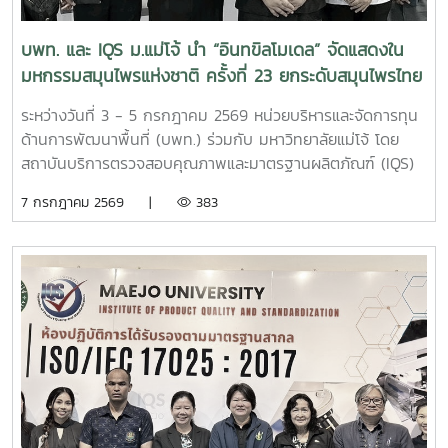
บพท. และ IQS ม.แม่โจ้ นำ “อินทขิลโมเดล” จัดแสดงใน
มหกรรมสมุนไพรแห่งชาติ ครั้งที่ 23 ยกระดับสมุนไพรไทย
สู่เศรษฐกิจสุขภาพ
ระหว่างวันที่ 3 - 5 กรกฎาคม 2569 หน่วยบริหารและจัดการทุน
ด้านการพัฒนาพื้นที่ (บพท.) ร่วมกับ มหาวิทยาลัยแม่โจ้ โดย
สถาบันบริการตรวจสอบคุณภาพและมาตรฐานผลิตภัณฑ์ (IQS)
นำผลงาน “อินทขิลโมเดล (INTHAKIN MODEL)” ร่วมจัดแสดง
7 กรกฎาคม 2569 |
383
ใน มหกรรมสมุนไพรแห่งชาติ ครั้งที่ 23 (Thailand Herbal
Expo 2026) เพื่อเผยแพร่ต้นแบบการพัฒนา เศรษฐกิจสุขภาพ
(Wellness Economy) ที่บูรณาการงานวิจัย นวัตกรรม และ
ภูมิปัญญาท้องถิ่น สู่การสร้างมูลค่าเพิ่มให้กับสมุนไพรไทย ยก
ระดับเศรษฐกิจชุมชน และขับเคลื่อนการพัฒนาพื้นที่อย่างยั่งยืน
ภายในบูธนำเสนอแนวทางการพัฒนาสมุนไพรแบบครบวงจร
ตั้งแต่การผลิต การแปรรูป การวิจัยและพัฒนา การตรวจสอบ
คุณภาพและมาตรฐาน การสร้างแบรนด์ การตลาด การท่องเที่ยว
เชิงสุขภาพ และการพัฒนาผลิตภัณฑ์สุขภาพมูลค่าสูง ผ่านความ
ร่วมมือของภาครัฐ ภาควิชาการ ภาคเอกชน และชุมชน เพื่อยก