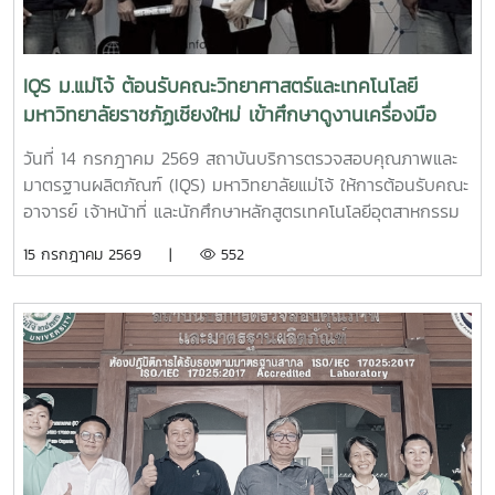
และการสะท้อนผลการเรียนรู้ เพื่อให้สามารถนำองค์ความรู้ไป
ชัยมงคล โดยมีหัวหน้าส่วนราชการ ผู้บริหารหน่วยงานรัฐวิสาหกิจ
พัฒนาผลิตภัณฑ์โกโก้และช็อกโกแลตของตนเอง สร้างมูลค่าเพิ่ม
ผู้แทนสถาบันการศึกษา องค์กรปกครองส่วนท้องถิ่น ภาคเอกชน
และต่อยอดสู่การดำเนินธุรกิจได้อย่างมีประสิทธิภาพ การจัด
สมาคม มูลนิธิ และประชาชนเข้าร่วมพิธีอย่างพร้อมเพรียง
IQS ม.แม่โจ้ ต้อนรับคณะวิทยาศาสตร์และเทคโนโลยี
อบรมครั้งนี้เป็นส่วนหนึ่งของหลักสูตรประกาศนียบัตร (Non-
มหาวิทยาลัยราชภัฏเชียงใหม่ เข้าศึกษาดูงานเครื่องมือ
Degree) ที่มหาวิทยาลัยแม่โจ้พัฒนาร่วมกับ สมาคมการค้าโกโก้
วิเคราะห์ขั้นสูง
และช็อกโกแลตไทย (TACCO) ภายใต้การสนับสนุนของ โครงการ
วันที่ 14 กรกฎาคม 2569 สถาบันบริการตรวจสอบคุณภาพและ
ผลิตบัณฑิตพันธุ์ใหม่ กระทรวงการอุดมศึกษา วิทยาศาสตร์ วิจัย
มาตรฐานผลิตภัณฑ์ (IQS) มหาวิทยาลัยแม่โจ้ ให้การต้อนรับคณะ
และนวัตกรรม (อว.) เพื่อพัฒนากำลังคนสมรรถนะสูง รองรับ
อาจารย์ เจ้าหน้าที่ และนักศึกษาหลักสูตรเทคโนโลยีอุตสาหกรรม
การเติบโตของอุตสาหกรรมโกโก้ไทย และยกระดับศักยภาพผู้
ชั้นปีที่ 3 และชั้นปีที่ 4 จากคณะวิทยาศาสตร์และเทคโนโลยี
15 กรกฎาคม 2569 |
552
ประกอบการให้สามารถแข่งขันในตลาดพรีเมียมทั้งในประเทศและ
มหาวิทยาลัยราชภัฏเชียงใหม่คณะศึกษาดูงานนำโดย ผู้ช่วย
ต่างประเทศได้อย่างยั่งยืน
ศาสตราจารย์ ดร.สุชีวัน อินทุ่ง พร้อมด้วย อาจารย์ภควดี โอ
สถาพร อาจารย์รตานรี สุทธิพงษ์ และ นายพงษ์ชนะ ชุติมา เข้า
ศึกษาดูงานห้องปฏิบัติการวิเคราะห์และทดสอบของสถาบันฯผู้เข้า
ร่วมได้เรียนรู้กระบวนการเตรียมตัวอย่าง การใช้เครื่องมือและการ
วิเคราะห์ตัวอย่างด้วยเครื่อง SEM, TEM และ XRF รวมถึงการ
วิเคราะห์สมบัติเชิงความร้อนของวัสดุ เพื่อเสริมสร้างความรู้
ประสบการณ์ และเตรียมความพร้อมก่อนออกฝึกประสบการณ์
วิชาชีพกิจกรรมครั้งนี้เป็นส่วนหนึ่งของการส่งเสริมการเรียนรู้