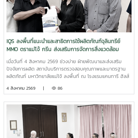
พร้อมด้วยบุคลากร ได้แก่ นางสาวสุปราณี แก้วเทียน นัก
วิทยาศาสตร์ นางสาวธนพร ดวงเดช นักวิทยาศาสตร์ นางสาว
ธนาพร สอนหล้าวงศ์ เจ้าหน้าที่บริการลูกค้า ภายในงาน IQS ได้
ร่วมออกบูธแนะนำบริการด้านการตรวจสอบคุณภาพและ
มาตรฐานผลิตภัณฑ์ พร้อมให้คำปรึกษาแก่ผู้ประกอบการเกี่ยวกับ
การพัฒนาผลิตภัณฑ์ การยกระดับมาตรฐานสินค้า และการใช้
IQS ลงพื้นที่แนะนำและสาธิตการใช้ผลิตภัณฑ์จุลินทรีย์
บริการผ่านระบบ BDS เพื่อสนับสนุนการเพิ่มขีดความสามารถใน
MMO ตราแม่โจ้ กรีน ส่งเสริมการจัดการสิ่งแวดล้อม
การแข่งขันของผู้ประกอบการไทย รวมถึงสร้างเครือข่ายความ
สำหรับธุรกิจโรงแรม
ร่วมมือระหว่างหน่วยงานภาครัฐ สถาบันการศึกษา และภาคธุรกิจ
เมื่อวันที่ 4 สิงหาคม 2569 ช่วงบ่าย ฝ่ายพัฒนาและส่งเสริม
ปัจจัยการผลิต สถาบันบริการตรวจสอบคุณภาพและมาตรฐาน
ผลิตภัณฑ์ มหาวิทยาลัยแม่โจ้ ลงพื้นที่ ณ โรงแรมแคนทารี ฮิลส์
เชียงใหม่ จังหวัดเชียงใหม่ เพื่อประชาสัมพันธ์ แนะนำผลิตภัณฑ์
4 สิงหาคม 2569 |
86
และสาธิตแนวทางการใช้งานผลิตภัณฑ์จุลินทรีย์ MMO ตราแม่โจ้
กรีน สำหรับประยุกต์ใช้ในการบริหารจัดการสิ่งแวดล้อมและดูแล
พื้นที่ต่าง ๆ ภายในสถานประกอบการ โดยชื่อสถานที่ดังกล่าว
ตรงกับชื่อภาษาไทยที่โรงแรมใช้อย่างเป็นทางการ การลงพื้นที่
ครั้งนี้นำโดย ผู้ช่วยศาสตราจารย์ ดร.ฉันทนา ซูแสวงทรัพย์ รอง
ผู้อำนวยการฝ่ายวิจัยและนวัตกรรม และ นายพัฒน์ โกจินอก
หัวหน้าฝ่ายพัฒนาและส่งเสริมปัจจัยการผลิต พร้อมด้วยบุคลากร