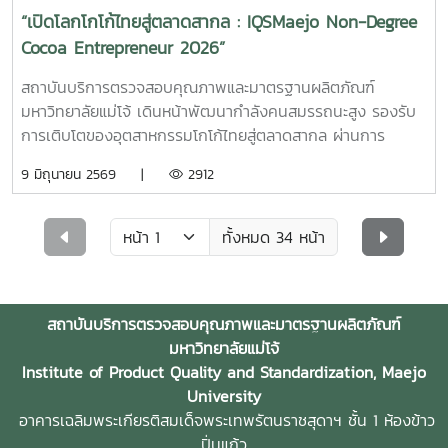
ประกอบการฐานสมุนไพร เชื่อมโยงแหล่งทุน สร้างเครือข่าย และ
ยอมรับในระดับประเทศและสากล
“เปิดโลกโกโก้ไทยสู่ตลาดสากล : IQSMaejo Non-Degree
ขยายโอกาสทางธุรกิจสู่ตลาดทั้งในและต่างประเทศ การเข้าร่วม
Cocoa Entrepreneur 2026”
มหกรรมสมุนไพรแห่งชาติ ครั้งที่ 23 ในครั้งนี้ สะท้อนบทบาท
ของ อินทขิลโมเดล ในการนำผลงานวิจัยและนวัตกรรมไปใช้
สถาบันบริการตรวจสอบคุณภาพและมาตรฐานผลิตภัณฑ์
ประโยชน์จริง เพื่อขับเคลื่อน เศรษฐกิจสุขภาพ (Health
มหาวิทยาลัยแม่โจ้ เดินหน้าพัฒนากำลังคนสมรรถนะสูง รองรับ
Economy) และ เศรษฐกิจชีวภาพ (Bioeconomy) สร้างรายได้
การเติบโตของอุตสาหกรรมโกโก้ไทยสู่ตลาดสากล ผ่านการ
ยกระดับคุณภาพชีวิตของประชาชน และเพิ่มขีดความสามารถใน
จัดการปฐมนิเทศหลักสูตร Non-Degree “ผู้ประกอบการโกโก้
9 มิถุนายน 2569 |
2912
การแข่งขันของประเทศ ผ่านความร่วมมือของ บพท.
สร้างสรรค์ และเทคโนโลยีการแปรรูปมูลค่าสูงสู่ตลาดสากล”
มหาวิทยาลัยแม่โจ้ และเครือข่ายทุกภาคส่วนอย่างเป็นรูปธรรม
(Creative Cocoa Entrepreneur and High-Value
(คณะเกษตรมหาวิทยาลัยเชียงใหม่ วัดลัฏฐิวัน สมาคมแพทย์แผน
Processing Technologist for Global Markets) ภายใต้
ทั้งหมด 34 หน้า
ไทยเชียงใหม่ โรงพยาบาลส่งเสริมสุขภาพตำบลบ้านปง โรง
โครงการผลิตบัณฑิตพันธุ์ใหม่ ซึ่งจัดขึ้นระหว่างวันที่ 6 – 7
พยาบาลส่งเสริมสุขภาพบ้านขอนตาล โรงเรียนจงรักษ์นวดแผน
มิถุนายน 2569 ณ หอมข้าวหอมมะลิ มหาวิทยาลัยแม่โจ้ โดยมีผู้
ไทย สมานคลินิก และวิสาหกิจชุมชนอินทขิล)
ประกอบการ นักวิชาการ เกษตรกร และผู้สนใจในอุตสาหกรรม
สถาบันบริการตรวจสอบคุณภาพและมาตรฐานผลิตภัณฑ์
โกโก้จากทั่วประเทศเข้าร่วมกิจกรรมอย่างคับคั่ง ในการนี้ ผู้ช่วย
มหาวิทยาลัยแม่โจ้
ศาสตราจารย์ ดร.ตะวัน ฉัตรสูงเนิน ผู้อำนวยการสถาบันบริการ
Institute of Product Quality and Standardization, Maejo
ตรวจสอบคุณภาพและมาตรฐานผลิตภัณฑ์ มหาวิทยาลัยแม่โจ้ ได้
University
กล่าวรายงานถึงความเป็นมาและวัตถุประสงค์ของหลักสูตร ซึ่งมุ่ง
อาคารเฉลิมพระเกียรติสมเด็จพระเทพรัตนราชสุดาฯ ชั้น 1 ห้องข้าว
พัฒนาศักยภาพผู้ประกอบการและบุคลากรในอุตสาหกรรมโกโก้
ปิ่นแก้ว
ไทยให้มีองค์ความรู้และทักษะที่ครอบคลุมตลอดห่วงโซ่คุณค่า