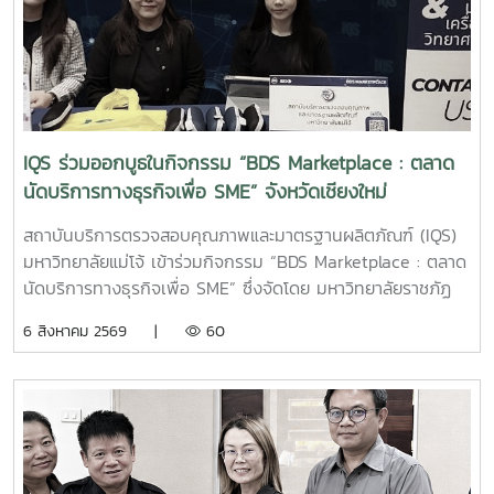
ทรัพย์ รองผู้อำนวยการฝ่ายวิจัยและนวัตกรรม และ นายพัฒน์ โก
จินอก หัวหน้าฝ่ายพัฒนาและส่งเสริมปัจจัยการผลิต พร้อมด้วย
บุคลากรในฝ่าย ได้แก่ นางสาววาสนา กาฬภักดี นักวิทยาศาสตร์
นายสหรัฐ ตั๋นก้อน เจ้าหน้าที่ขายจุลินทรีย์ และ นายนิวัช ออนศรี
ผู้ปฏิบัติงานเกษตร การให้คำแนะนำและสาธิตการใช้งานในครั้งนี้
มุ่งเน้นการถ่ายทอดองค์ความรู้เกี่ยวกับการใช้ผลิตภัณฑ์จุลินทรีย์
IQS ร่วมออกบูธในกิจกรรม “BDS Marketplace : ตลาด
ให้เหมาะสมกับพื้นที่ใช้งานจริง พร้อมแลกเปลี่ยนข้อมูลและข้อ
นัดบริการทางธุรกิจเพื่อ SME” จังหวัดเชียงใหม่
เสนอแนะกับผู้ประกอบการ เพื่อให้สามารถนำผลิตภัณฑ์ไป
ประยุกต์ใช้ได้อย่างเกิดประสิทธิภาพสูงสุด และส่งเสริมการจัดการ
สถาบันบริการตรวจสอบคุณภาพและมาตรฐานผลิตภัณฑ์ (IQS)
สิ่งแวดล้อมภายในธุรกิจโรงแรมอย่างยั่งยืน สถาบันบริการตรวจ
มหาวิทยาลัยแม่โจ้ เข้าร่วมกิจกรรม “BDS Marketplace : ตลาด
สอบคุณภาพและมาตรฐานผลิตภัณฑ์ มหาวิทยาลัยแม่โจ้ ยังคง
นัดบริการทางธุรกิจเพื่อ SME” ซึ่งจัดโดย มหาวิทยาลัยราชภัฏ
มุ่งมั่นในการพัฒนา ถ่ายทอดองค์ความรู้ และสนับสนุนการใช้
สวนสุนันทา ภายใต้โครงการสนับสนุนการจัดการและพัฒนาเครือ
6 สิงหาคม 2569 |
60
ผลิตภัณฑ์ที่เป็นมิตรต่อสิ่งแวดล้อม เพื่อยกระดับคุณภาพการให้
ข่ายผู้ให้บริการโครงการส่งเสริมผู้ประกอบการผ่านระบบ BDS
บริการแก่ภาคธุรกิจและสังคมอย่างต่อเนื่อง
เมื่อวันที่ 5 สิงหาคม 2569 ณ โรงแรมเชียงใหม่แกรนด์วิว
จังหวัดเชียงใหม่ เพื่อประชาสัมพันธ์บริการของหน่วยงาน และให้
คำปรึกษาแก่ผู้ประกอบการ SME ในพื้นที่จังหวัดเชียงใหม่และ
จังหวัดใกล้เคียง ฝ่ายบริหารและห้องปฏิบัติการ นำโดย รองผู้
อำนวยการฝ่ายบริหารและห้องปฏิบัติการ นางริมฤทัย พุทธวงค์