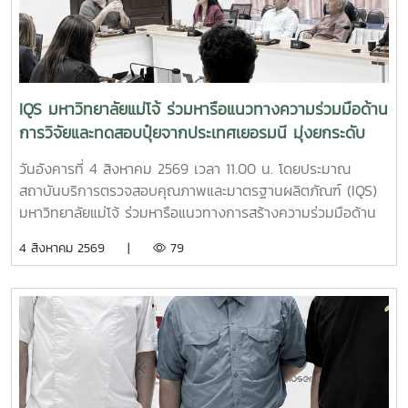
ในฝ่าย ได้แก่ นางสาววาสนา กาฬภักดี นักวิทยาศาสตร์ นาย
สหรัฐ ตั๋นก้อน เจ้าหน้าที่ขายจุลินทรีย์ และ นายนิวัช ออนศรี ผู้
ปฏิบัติงานเกษตรสถาบันบริการตรวจสอบคุณภาพและมาตรฐาน
ผลิตภัณฑ์ มหาวิทยาลัยแม่โจ้ เป็นหน่วยงานที่มุ่งเน้นการวิจัย
พัฒนา และถ่ายทอดองค์ความรู้ด้านปัจจัยการผลิตและการ
IQS มหาวิทยาลัยแม่โจ้ ร่วมหารือแนวทางความร่วมมือด้าน
จัดการสิ่งแวดล้อมมาอย่างต่อเนื่อง จนนำไปสู่การพัฒนา
การวิจัยและทดสอบปุ๋ยจากประเทศเยอรมนี มุ่งยกระดับ
ผลิตภัณฑ์จุลินทรีย์ MMO ตราแม่โจ้ กรีน ซึ่งมีผลิตภัณฑ์สำหรับ
นวัตกรรมการเกษตรไทย
การใช้งานหลากหลายรูปแบบ รวมทั้งได้รับการรับรองมาตรฐาน
วันอังคารที่ 4 สิงหาคม 2569 เวลา 11.00 น. โดยประมาณ
ปัจจัยการผลิตอินทรีย์ภายใต้ระบบ ACT-IFOAM จากสำนักงาน
สถาบันบริการตรวจสอบคุณภาพและมาตรฐานผลิตภัณฑ์ (IQS)
มาตรฐานเกษตรอินทรีย์ (มกท.) ภายในกิจกรรม คณะผู้ปฏิบัติ
มหาวิทยาลัยแม่โจ้ ร่วมหารือแนวทางการสร้างความร่วมมือด้าน
งานได้ให้ข้อมูลเกี่ยวกับคุณสมบัติ วิธีใช้ อัตราส่วนการผสม และ
การวิจัยและทดสอบผลิตภัณฑ์ปุ๋ยจากประเทศเยอรมนี เพื่อศึกษา
4 สิงหาคม 2569 |
79
แนวทางการเลือกใช้ผลิตภัณฑ์แต่ละสูตรให้เหมาะสมกับลักษณะ
คุณภาพ ประสิทธิภาพ และความเหมาะสมของผลิตภัณฑ์ภายใต้
งานของธุรกิจโรงแรม พร้อมสาธิตการใช้งานจริง โดยมุ่งเน้น
สภาพแวดล้อมและบริบททางการเกษตรของประเทศไทย ก่อนนำ
การประยุกต์ใช้ใน 3 ด้านสำคัญ ได้แก่ด้านทัศนียภาพและพื้นที่สี
ไปประยุกต์ใช้ให้เกิดประโยชน์ต่อภาคการเกษตรอย่างเหมาะสมและ
เขียว การนำจุลินทรีย์มาใช้เพื่อช่วยเพิ่มความอุดมสมบูรณ์ของ
ยั่งยืน การหารือครั้งนี้ครอบคลุมประเด็นสำคัญ ได้แก่ ความเป็น
ดิน บำรุงสนามหญ้า ไม้ดอก ไม้ประดับ และสวนหย่อม ตลอดจน
ไปได้ในการจัดทำโครงการวิจัย แนวทางการนำเข้าตัวอย่างปุ๋ย
ส่งเสริมการดูแลพืชด้วยชีววิธี ซึ่งช่วยลดการพึ่งพาสารเคมีและ
สำหรับการศึกษาและทดสอบ ตลอดจนการดำเนินงานให้
สนับสนุนการดูแลพื้นที่สีเขียวอย่างเป็นมิตรต่อสิ่งแวดล้อมด้าน
สอดคล้องกับกฎหมาย ระเบียบ และหลักเกณฑ์ที่เกี่ยวข้องของ
การจัดการของเสียและทรัพยากรภายในสถานประกอบการ การใช้