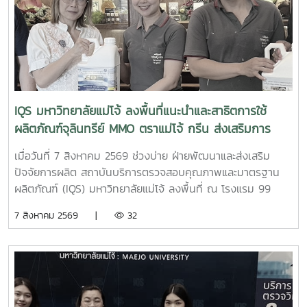
10307319 ปฏิบัติการการวิเคราะห์ลักษณะเฉพาะของวัสดุ โดยมี
ผู้ช่วยศาสตราจารย์ ดร.สุภาพ ดาวทอง เป็นอาจารย์ผู้ประสาน
งานรายวิชา พร้อมนำนักศึกษาจำนวน 18 คน เข้าร่วมกิจกรรมผู้
เข้าร่วมได้เรียนรู้หลักการทำงานของเครื่อง SEM พร้อมรับฟังคำ
แนะนำและการสาธิต ตั้งแต่ การเตรียมตัวอย่าง ขั้นตอนการ
ทำงาน การใช้เครื่องมือ ตลอดจนการวิเคราะห์ภาพและผลจาก
เครื่อง SEM เพื่อเสริมสร้างความรู้และประสบการณ์ด้านการ
IQS มหาวิทยาลัยแม่โจ้ ลงพื้นที่แนะนำและสาธิตการใช้
วิเคราะห์ลักษณะเฉพาะของวัสดุ และให้นักศึกษาสามารถนำความรู้
ผลิตภัณฑ์จุลินทรีย์ MMO ตราแม่โจ้ กรีน ส่งเสริมการ
จากการปฏิบัติจริงไปประยุกต์ใช้ในการเรียนและการวิจัยด้าน
จัดการสิ่งแวดล้อมสำหรับธุรกิจโรงแรม
นวัตกรรมวัสดุต่อไป
เมื่อวันที่ 7 สิงหาคม 2569 ช่วงบ่าย ฝ่ายพัฒนาและส่งเสริม
ปัจจัยการผลิต สถาบันบริการตรวจสอบคุณภาพและมาตรฐาน
ผลิตภัณฑ์ (IQS) มหาวิทยาลัยแม่โจ้ ลงพื้นที่ ณ โรงแรม 99
เดอะ แกลเลอรี่ จังหวัดเชียงใหม่ เพื่อประชาสัมพันธ์ แนะนำ
7 สิงหาคม 2569 |
32
ผลิตภัณฑ์ และสาธิตแนวทางการใช้ ผลิตภัณฑ์จุลินทรีย์ MMO
ตราแม่โจ้ กรีน สำหรับประยุกต์ใช้ในการบริหารจัดการสิ่งแวดล้อม
และดูแลพื้นที่ต่าง ๆ ภายในสถานประกอบการ เพื่อเพิ่ม
ประสิทธิภาพในการจัดการด้านสุขอนามัย ลดกลิ่นไม่พึงประสงค์
และสนับสนุนการดำเนินธุรกิจที่เป็นมิตรต่อสิ่งแวดล้อม การ
ลงพื้นที่ในครั้งนี้ นำโดย ผู้ช่วยศาสตราจารย์ ดร.ฉันทนา ซูแสวง