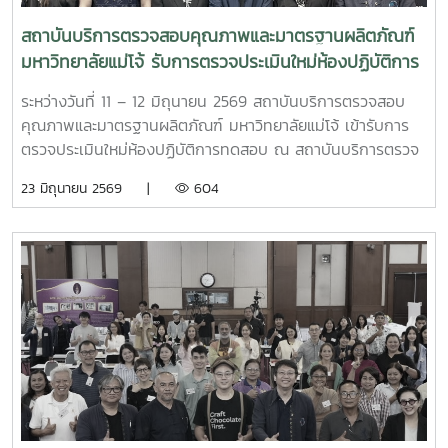
ระดับสมุนไพรไทยสู่มาตรฐานสากล อีกหนึ่งกิจกรรมสำคัญ คือ
การเสวนาวิชาการ เรื่อง “ต้นแบบการพัฒนาเศรษฐกิจพื้นที่
สถาบันบริการตรวจสอบคุณภาพและมาตรฐานผลิตภัณฑ์
ด้วยองค์รวมเศรษฐกิจสุขภาพและระบบนิเวศธุรกิจจากพืช
มหาวิทยาลัยแม่โจ้ รับการตรวจประเมินใหม่ห้องปฏิบัติการ
สมุนไพรของประเทศไทย : อินทขิลโมเดล” โดยได้รับเกียรติจาก
ทดสอบ
รองศาสตราจารย์ ดร.ปุ่น เที่ยงบูรณธรรม รองผู้อำนวยการฝ่าย
ระหว่างวันที่ 11 – 12 มิถุนายน 2569 สถาบันบริการตรวจสอบ
แผนงานและยุทธศาสตร์องค์กร บพท. ผู้ช่วยศาสตราจารย์
คุณภาพและมาตรฐานผลิตภัณฑ์ มหาวิทยาลัยแม่โจ้ เข้ารับการ
ดร.ตะวัน ฉัตรสูงเนิน ผู้อำนวยการสถาบันบริการตรวจสอบ
ตรวจประเมินใหม่ห้องปฏิบัติการทดสอบ ณ สถาบันบริการตรวจ
คุณภาพและมาตรฐานผลิตภัณฑ์ มหาวิทยาลัยแม่โจ้ อาจารย์
สอบคุณภาพและมาตรฐานผลิตภัณฑ์ มหาวิทยาลัยแม่โจ้ เพื่อคง
23 มิถุนายน 2569 |
604
แพทย์แผนไทย กิติ กิตติจารุวงค์ ที่ปรึกษาอินทขิลโมเดล และ
ไว้ซึ่งการรับรองความสามารถห้องปฏิบัติการทดสอบตาม
นายแพทย์นรุตม์ อภิชาตอำมฤต นายแพทย์ชำนาญการพิเศษ
มาตรฐานสากล และพัฒนาระบบบริหารคุณภาพให้มีประสิทธิภาพ
โรงพยาบาลหนองบัวระเหว จังหวัดชัยภูมิ และผู้ก่อตั้งเพลินไพรอ
อย่างต่อเนื่อง การตรวจประเมินครั้งนี้ดำเนินการโดยคณะผู้ตรวจ
อร์แกนิก SE ร่วมแลกเปลี่ยนแนวทางการพัฒนาเศรษฐกิจพื้นที่
ประเมินผู้ทรงคุณวุฒิ ประกอบด้วย นางรวิวรรณ อาจสำอาง
ผ่านการเชื่อมโยงงานวิจัย การแพทย์แผนไทย และการสร้างระบบ
หัวหน้าผู้ตรวจประเมิน พร้อมด้วย นางสาวจรีรัตน์ กุศลวิริยะวงศ์,
นิเวศธุรกิจสมุนไพร นอกจากนี้ ภายในงานยังมี หน่วยแพทย์แผน
นายวิทยา บัวศรี และ นางสาวพรรณชรินทร์ ศรัทธา ผู้ตรวจ
ไทยเคลื่อนที่ ให้บริการตรวจธาตุเจ้าเรือน ให้คำปรึกษาด้าน
ประเมินด้านวิชาการ โดยมี นางสาวพัฒราภรณ์ แจ้งเขว้า ทำ
สุขภาพ การนวดไทยเพื่อการบำบัด และให้ความรู้ด้านการใช้
หน้าที่ผู้ประสานงาน การตรวจประเมินดังกล่าวมุ่งเน้นการติดตาม
สมุนไพรอย่างถูกต้องและปลอดภัย รวมถึงการนำเสนอ Impact
และประเมินความสามารถของห้องปฏิบัติการทดสอบให้เป็นไปตาม
SE Thailand – National Incubation & Acceleration
ข้อกำหนดของระบบคุณภาพ สร้างความเชื่อมั่นต่อผู้รับบริการ
Platform ซึ่งได้รับการสนับสนุนจาก บพท. เพื่อบ่มเพาะผู้
และยกระดับมาตรฐานการดำเนินงานของห้องปฏิบัติการให้เป็นที่