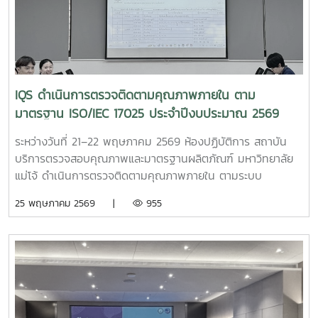
สมุนไพรอย่างยั่งยืน การแลกเปลี่ยนเรียนรู้ในครั้งนี้ ยังนำไปสู่
ลิตร ราคา 150 บาท - แบบแกลลอน 5 ลิตร ราคา 600 บาท
การร่วมกันพัฒนา “โจทย์วิจัยเชิงพื้นที่” ของคลัสเตอร์ THE
สถาบันฯ ขอขอบพระคุณลูกค้าทุกท่านที่ให้ความไว้วางใจและ
NORTHERN THAI MEDICINE เพื่อยกระดับงานวิจัยให้เชื่อมโยง
สนับสนุนผลิตภัณฑ์ของเราเสมอมา และหวังเป็นอย่างยิ่งว่าจะได้
กับบริบทชุมชนจริง สามารถต่อยอดสู่การพัฒนานวัตกรรม
รับการสนับสนุนจากทุกท่านต่อไปสอบถามข้อมูลเพิ่มเติม 0
สุขภาพ ผลิตภัณฑ์สมุนไพร และบริการ WELLNESS ที่มีอัต
5387 5646 LINE ID : saleiqs Facebook : IQS Maejo
ลักษณ์ไทย รองรับทั้งตลาดในประเทศและระดับนานาชาติ โดยมุ่ง
IQS ดำเนินการตรวจติดตามคุณภาพภายใน ตาม
เน้นการสร้างสมดุลระหว่างการรักษาภูมิปัญญาดั้งเดิมกับการใช้
มาตรฐาน ISO/IEC 17025 ประจำปีงบประมาณ 2569
กระบวนการทางวิทยาศาสตร์ในการยืนยันคุณค่าและมาตรฐาน
การเข้าร่วมงานในครั้งนี้ มุ่งเน้นการสร้างเครือข่ายและแลก
ระหว่างวันที่ 21–22 พฤษภาคม 2569 ห้องปฏิบัติการ สถาบัน
เปลี่ยนองค์ความรู้กับผู้เชี่ยวชาญด้านการแพทย์แผนเดิมจากกว่า
บริการตรวจสอบคุณภาพและมาตรฐานผลิตภัณฑ์ มหาวิทยาลัย
10 ประเทศทั่วโลก โดยมีเป้าหมายสำคัญ 3 ด้าน ได้แก่ 1. การ
แม่โจ้ ดำเนินการตรวจติดตามคุณภาพภายใน ตามระบบ
จัดการทรัพยากรสมุนไพรอย่างยั่งยืน 2. การใช้ประโยชน์จากยา
มาตรฐานห้องปฏิบัติการสากล ISO/IEC 17025 เพื่อประเมิน
25 พฤษภาคม 2569 |
955
สมุนไพรและองค์ความรู้การรักษาแบบดั้งเดิม 3. การถอดรหัส
ประสิทธิภาพการดำเนินงาน และพัฒนาระบบบริหารคุณภาพของ
ภูมิปัญญาการแพทย์พื้นบ้านด้วยกระบวนการทางวิทยาศาสตร์
ห้องปฏิบัติการให้เป็นไปตามข้อกำหนดอย่างต่อเนื่อง ในการนี้
การผสานพลังในครั้งนี้สะท้อนแนวคิด “ธรรมะรักษาใจ สมุนไพร
สถาบันฯ ได้รับความอนุเคราะห์จาก ดร.ณิชมน ธรรมรักษ์ ร่วม
รักษากาย” (DHARMA HEALS THE MIND. HERBS HEAL THE
ปฏิบัติหน้าที่เป็นผู้ตรวจติดตามคุณภาพภายใน ด้านระบบ
BODY.) เพื่อผลักดันงานคลัสเตอร์ THE NORTHERN THAI
คุณภาพและงานจุลชีววิทยา โดยมีบุคลากรฝ่ายห้องปฏิบัติการเข้า
MEDICINE สู่การเป็น “WELLNESS INNOVATION” ที่พร้อม
รับการตรวจติดตามคุณภาพภายใน ประจำปีงบประมาณ พ.ศ.
ตอบโจทย์ทั้งการพัฒนาชุมชน เศรษฐกิจฐานราก และการ
2569