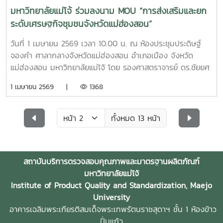
เข้าเยี่ยมชมบูธของสถาบัน และให้ความสนใจพร้อมอุดหนุน
มหาวิทยาลัยแม่โจ้ ร่วมลงนาม MOU “การส่งเสริมและยก
ผลิตภัณฑ์จุลินทรีย์ของหน่วยงาน
ระดับเศรษฐกิจชุมชนจังหวัดแม่ฮ่องสอน”
วันที่ 1 เมษายน 2569 เวลา 10.00 น. ณ ห้องประชุมประดิษฐ์
จองคำ ศาลากลางจังหวัดแม่ฮ่องสอน อำเภอเมือง จังหวัด
แม่ฮ่องสอน มหาวิทยาลัยแม่โจ้ โดย รองศาสตราจารย์ ดร.ชัยยศ
สัมฤทธิ์สกุล รองอธิการบดี ซึ่งได้รับมอบหมายจากอธิการบดี
1 เมษายน 2569 |
1368
มหาวิทยาลัยแม่โจ้ เข้าร่วมลงนามบันทึกข้อตกลงความร่วมมือ
(MOU) เรื่อง “การส่งเสริมและยกระดับเศรษฐกิจชุมชนจังหวัด
แม่ฮ่องสอน”พิธีดังกล่าวมี นายวิบูรณ์ แววบัณฑิต ผู้ว่าราชการ
ทั้งหมด 13 หน้า
จังหวัดแม่ฮ่องสอน เป็นประธาน พร้อมด้วยหัวหน้าส่วนราชการ
และหน่วยงานภาคีเครือข่ายจากภาครัฐ ภาคเอกชน สถาบันการ
ศึกษา และภาคประชาชน เข้าร่วมลงนามและเป็นสักขีพยานการ
สถาบันบริการตรวจสอบคุณภาพและมาตรฐานผลิตภัณฑ์
ดำเนินความร่วมมือครั้งนี้เป็นส่วนหนึ่งของการขับเคลื่อนนโยบาย
มหาวิทยาลัยแม่โจ้
ภาครัฐในการพัฒนาเศรษฐกิจฐานรากให้มีความเข้มแข็งและ
Institute of Product Quality and Standardization, Maejo
ยั่งยืน โดยมุ่งส่งเสริมให้ประชาชนสามารถพึ่งพาตนเองได้ ภายใต้
University
หลักปรัชญาของเศรษฐกิจพอเพียง ผ่านการพัฒนาอาชีพ การ
อาคารเฉลิมพระเกียรติสมเด็จพระเทพรัตนราชสุดาฯ ชั้น 1 ห้องข้าว
สร้างรายได้ การเพิ่มมูลค่าผลิตภัณฑ์ชุมชน และการเข้าถึงแหล่ง
ปิ่นแก้ว
ทุนอย่างเป็นระบบทั้งนี้ ความร่วมมือดังกล่าวครอบคลุมการ