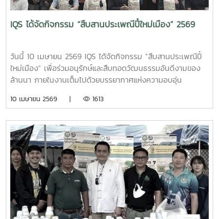
IQS ได้จัดกิจกรรม “สืบสานประเพณีปี๋ใหม่เมือง” 2569
วันนี้ 10 เมษายน 2569 IQS ได้จัดกิจกรรม “สืบสานประเพณีปี๋
ใหม่เมือง” เพื่อร่วมอนุรักษ์และสืบทอดวัฒนธรรมอันดีงามของ
ล้านนา ภายในงานเต็มไปด้วยบรรยากาศแห่งความอบอุ่น
สนุกสนาน และความสามัคคีของผู้เข้าร่วมกิจกรรมทุกคน โดยมี
10 เมษายน 2569 |
1613
กิจกรรมสำคัญ อาทิ การรดน้ำดำหัว เพื่อแสดงความเคารพและ
ขอพรจากผู้หลักผู้ใหญ่ ซึ่งทุกท่านได้มอบคำอวยพรอันเป็นสิริ
มงคล สร้างขวัญและกำลังใจให้แก่ผู้เข้าร่วมงานเป็นอย่างยิ่ง ขอ
ขอบคุณทุกท่านที่มีส่วนร่วมในการจัดกิจกรรมครั้งนี้ให้สำเร็จ
ลุล่วงไปด้วยดี และร่วมกันสืบสานประเพณีไทยให้คงอยู่สืบไป
#IQS #ปี๋ใหม่เมือง #สืบสานวัฒนธรรมไทย #สงกรานต์2569
#รดน้ำดำหัว #อนุรักษ์วัฒนธรรม #ล้านนา #กิจกรรมองค์กร
#ความสามัคคี #ThaiCulture