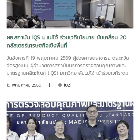
แข่งขันในระดับนานาชาติ
ผอ.สถาบัน IQS ม.แม่โจ้ ร่วมเวทีนโยบาย ขับเคลื่อน 20
คลัสเตอร์เศรษฐกิจเชิงพื้นที่
วันอังคารที่ 19 พฤษภาคม 2569 ผู้ช่วยศาสตราจารย์ ดร.ตะวัน
ฉัตรสูงเนิน ผู้อำนวยการสถาบันบริการตรวจสอบคุณภาพและ
มาตรฐานผลิตภัณฑ์ (IQS) มหาวิทยาลัยแม่โจ้ เข้าร่วมเวทีระดม
ความคิดเห็นเชิงนโยบาย ภายใต้หัวข้อ “การบูรณาการระเบียง
19 พฤษภาคม 2569 |
1021
เศรษฐกิจ การพัฒนาคลัสเตอร์ และระบบนิเวศข้อมูลเพื่อการ
พัฒนากรอบการวิจัย” ณ โรงแรมพูลแมน คิง เพาเวอร์
กรุงเทพ รางน้ำ เวทีดังกล่าวจัดขึ้นภายใต้โครงการ “การพัฒนา
ระบบการบ่มเพาะและเร่งรัดกลุ่มเศรษฐกิจและพื้นที่อุตสาหกรรม
ระดับพื้นที่” ซึ่งได้รับทุนสนับสนุนจากหน่วยบริหารและจัดการทุน
ด้านการพัฒนาระดับพื้นที่ (บพท.) เพื่อรวบรวมข้อมูล วิเคราะห์
ศักยภาพ และเชื่อมโยงการพัฒนา 20 คลัสเตอร์เศรษฐกิจทั่ว