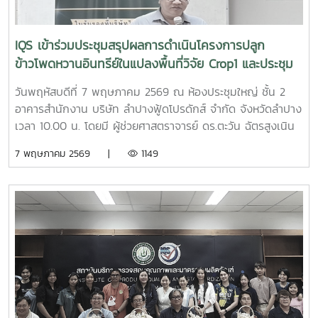
ยมตัวอย่างสำหรับ TEM การตัดชิ้นบางด้วยเครื่อง
Ultramicrotome การใช้งานกล้อง LV-TEM และ STEM ตลอด
จนการวิเคราะห์ธาตุด้วยเทคนิค EDS และการทดลองถ่ายภาพ
IQS เข้าร่วมประชุมสรุปผลการดำเนินโครงการปลูก
ตัวอย่างจริงด้วยเครื่องมือกิจกรรมดังกล่าวได้รับความสนใจจาก
ข้าวโพดหวานอินทรีย์ในแปลงพื้นที่วิจัย Crop1 และประชุม
นักวิจัย นักศึกษา และผู้สนใจด้านวิทยาศาสตร์และเทคโนโลยี
หารือแนวทางการดำเนินงานร่วมกันในโครงการ Crop2
ชีวภาพเข้าร่วมอบรมเป็นจำนวนมาก เพื่อเสริมสร้างศักยภาพ
วันพฤหัสบดีที่ 7 พฤษภาคม 2569 ณ ห้องประชุมใหญ่ ชั้น 2
ด้านงานวิจัยและต่อยอดองค์ความรู้ด้านการวิเคราะห์โครงสร้าง
อาคารสำนักงาน บริษัท ลำปางฟู้ดโปรดักส์ จำกัด จังหวัดลำปาง
ระดับเซลล์ด้วยเครื่องมือวิทยาศาสตร์ขั้นสูงต่อไป
เวลา 10.00 น. โดยมี ผู้ช่วยศาสตราจารย์ ดร.ตะวัน ฉัตรสูงเนิน
ผู้อำนวยการสถาบันบริการตรวจสอบคุณภาพและมาตรฐาน
7 พฤษภาคม 2569 |
1149
ผลิตภัณฑ์ พร้อมคณะทำงานของสถาบันฯ เข้าร่วมประชุมร่วมกับ
บริษัท เค การเกษตร จำกัด (K–AGRO CO., LTD.) และคณะ
ทำงานความร่วมมือด้านการผลิตข้าวโพดหวานอินทรีย์
มหาวิทยาลัยแม่โจ้–แพร่ เฉลิมพระเกียรติ