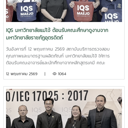
ประเทศ การประชุมมุ่งนำไปสู่การจัดทำ Cluster Mapping การ
วิเคราะห์ระบบนิเวศเศรษฐกิจเชิงพื้นที่ และการประเมิน Future
Signals หรือสัญญาณอนาคต สำหรับกำหนดทิศทางการพัฒนา
ประเทศในระยะต่อไป ในการดำเนินงานตามกรอบ 20 คลัสเตอร์
ผู้ช่วยศาสตราจารย์ ดร.ตะวัน ฉัตรสูงเนิน มีบทบาทรับผิดชอบ
IQS มหาวิทยาลัยแม่โจ้ ต้อนรับคณะศึกษาดูงานจาก
และร่วมขับเคลื่อน 3 คลัสเตอร์ยุทธศาสตร์สำคัญ ได้แก่ 1.
มหาวิทยาลัยราชภัฏอุตรดิตถ์
คลัสเตอร์ผลิตภัณฑ์ชีวภาพเพื่อการเกษตร (Bioproducts for
Agriculture) 2. คลัสเตอร์ความมั่นคง ความปลอดภัย และ
วันอังคารที่ 12 พฤษภาคม 2569 สถาบันบริการตรวจสอบ
มาตรฐานอาหาร (Food Security, Safety and Standard) 3.
คุณภาพและมาตรฐานผลิตภัณฑ์ มหาวิทยาลัยแม่โจ้ ให้การ
คลัสเตอร์สารสกัดจากพืชและสมุนไพร (Plant and Herb
ต้อนรับคณะอาจารย์และนักศึกษาจากหลักสูตรเคมี คณะ
Extract) ทั้ง 3 คลัสเตอร์มีความสำคัญต่อการยกระดับเศรษฐกิจ
วิทยาศาสตร์และเทคโนโลยี มหาวิทยาลัยราชภัฏอุตรดิตถ์ ใน
12 พฤษภาคม 2569 |
1064
ฐานชีวภาพของประเทศ โดยบูรณาการงานวิจัย เทคโนโลยี
โอกาสเข้าศึกษาดูงานด้านเครื่องมือวิเคราะห์สารเคมี ณ ห้อง
นวัตกรรม และมาตรฐานผลิตภัณฑ์ เพื่อสนับสนุนภาคการเกษตร
ปฏิบัติการของสถาบันฯ การต้อนรับครั้งนี้นำโดย นางริมฤทัย
อุตสาหกรรมอาหาร และผลิตภัณฑ์สมุนไพรไทย ให้สามารถต่อย
พุทธวงค์ รองผู้อำนวยการฝ่ายบริหารและห้องปฏิบัติการ พร้อม
อดเชิงพาณิชย์ สร้างมูลค่าเพิ่ม และเพิ่มขีดความสามารถในการ
ด้วยบุคลากรฝ่ายบริหารและห้องปฏิบัติการ ร่วมให้การต้อนรับและ
แข่งขันอย่างยั่งยืน
ถ่ายทอดความรู้แก่คณะศึกษาดูงาน กิจกรรมดังกล่าวมีผู้เข้าร่วม
ประกอบด้วยอาจารย์ จำนวน 2 ท่าน และนักศึกษา จำนวน 3 คน
โดยมุ่งเสริมสร้างความรู้และประสบการณ์จากแหล่งเรียนรู้จริง
ทั้งด้านกระบวนการปฏิบัติงาน การใช้เครื่องมือวิเคราะห์สารเคมี