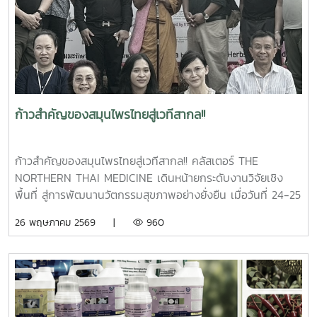
ยั่งยืน 1. Bioproduct Innovation for Sustainable
Agriculture นวัตกรรมผลิตภัณฑ์ชีวภาพเพื่อการเกษตรยั่งยืน
ช่วยลดการใช้สารเคมี เพิ่มประสิทธิภาพการผลิต และยกระดับ
คุณภาพชีวิตเกษตรกร 2. Food Safety Innovation for
Secure, Standardized and Sustainable Food Systems
นวัตกรรมด้านความปลอดภัยอาหาร ยกระดับมาตรฐานตลอด
ห่วงโซ่อาหาร สร้างความเชื่อมั่นแก่ผู้บริโภค และเสริมสร้างความ
ก้าวสำคัญของสมุนไพรไทยสู่เวทีสากล!!
มั่นคงทางอาหาร 3. Transforming Thai Herbs through
Science ยกระดับสมุนไพรไทยด้วยวิทยาศาสตร์และนวัตกรรม
เพิ่มมูลค่าผลิตภัณฑ์ พร้อมสร้างโอกาสทางเศรษฐกิจให้แก่ชุมชน
ก้าวสำคัญของสมุนไพรไทยสู่เวทีสากล!! คลัสเตอร์ THE
และผู้ประกอบการ การเข้าร่วมเวทีครั้งนี้สะท้อนบทบาทของ
NORTHERN THAI MEDICINE เดินหน้ายกระดับงานวิจัยเชิง
สถาบันบริการตรวจสอบคุณภาพและมาตรฐานผลิตภัณฑ์
พื้นที่ สู่การพัฒนานวัตกรรมสุขภาพอย่างยั่งยืน เมื่อวันที่ 24-25
มหาวิทยาลัยแม่โจ้ ในการเชื่อมโยงงานวิจัย เทคโนโลยี และ
พฤษภาคม 2569 ผู้ช่วยศาสตราจารย์ ดร.ตะวัน ฉัตรสูงเนิน ผู้
26 พฤษภาคม 2569 |
960
นวัตกรรมสู่การใช้ประโยชน์จริง พร้อมสร้างเครือข่ายความร่วม
อำนวยการสถาบันบริการตรวจสอบคุณภาพและมาตรฐาน
มือเพื่อขับเคลื่อนการพัฒนาเศรษฐกิจและสังคมอย่างยั่งยืน
ผลิตภัณฑ์ นำทีมคลัสเตอร์ THE NORTHERN THAI MEDICINE
ลงพื้นที่เข้าร่วมงาน “มหกรรมภูมิปัญญาแพทย์แผนไทย ครั้งที่ 6
(TTM WISDOM EXPO 2026)” และการประชุมวิชาการนานาชาติ
ณ ศูนย์เรียนรู้สมุนไพรไทย หมอพื้นบ้าน - หมอพร วัดคีรีวงก์
(วัดน้ำตก) จังหวัดชุมพร การลงพื้นที่ครั้งนี้ได้รับความร่วมมือ