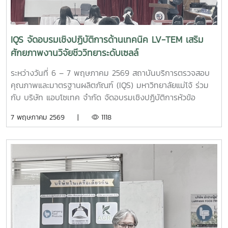
มาตรฐานผลิตภัณฑ์ พร้อมเยี่ยมชมห้องปฏิบัติการของสถาบันฯ
เวลา 09.30 – 16.30 น. ณ สถาบันบริการตรวจสอบคุณภาพและ
มาตรฐานผลิตภัณฑ์ มหาวิทยาลัยแม่โจ้ จังหวัดเชียงใหม่
IQS จัดอบรมเชิงปฏิบัติการด้านเทคนิค LV-TEM เสริม
ศักยภาพงานวิจัยชีววิทยาระดับเซลล์
ระหว่างวันที่ 6 – 7 พฤษภาคม 2569 สถาบันบริการตรวจสอบ
คุณภาพและมาตรฐานผลิตภัณฑ์ (IQS) มหาวิทยาลัยแม่โจ้ ร่วม
กับ บริษัท แอบโซเทค จำกัด จัดอบรมเชิงปฏิบัติการหัวข้อ
“เทคนิคการเตรียมตัวอย่างชีววิทยาเพื่อศึกษาโครงสร้างเซลล์
7 พฤษภาคม 2569 |
1118
ด้วยกล้องจุลทรรศน์อิเล็กตรอนแบบส่องผ่านชนิดแรงดันไฟฟ้า
ต่ำ (Low-Voltage Transmission Electron Microscope: LV-
TEM)” ณ อาคารเฉลิมพระเกียรติสมเด็จพระเทพรัตนราชสุดา
มหาวิทยาลัยแม่โจ้การอบรมครั้งนี้ได้รับเกียรติจาก ผอ. ตะวัน
ฉัตรสูงเนิน เป็นประธานเปิดกิจกรรม โดยมี นางสาวสุชัญญา โก
จินอก เป็นผู้รับผิดชอบกิจกรรมการอบรมมุ่งเน้นการพัฒนา
ความรู้และทักษะด้านการเตรียมตัวอย่างทางชีววิทยา รวมถึงการ
ใช้งานเครื่องมือวิเคราะห์ขั้นสูงสำหรับงานวิจัย โดยมีทั้งภาค
บรรยายและภาคปฏิบัติ ครอบคลุมเนื้อหาเกี่ยวกับเทคนิคการเตรี