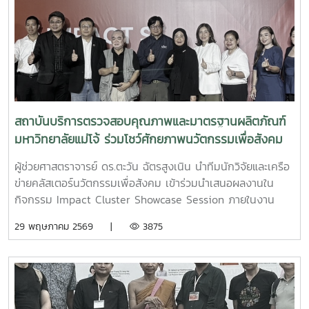
สถาบันบริการตรวจสอบคุณภาพและมาตรฐานผลิตภัณฑ์
มหาวิทยาลัยแม่โจ้ ร่วมโชว์ศักยภาพนวัตกรรมเพื่อสังคม
บนเวทีระดับประเทศ
ผู้ช่วยศาสตราจารย์ ดร.ตะวัน ฉัตรสูงเนิน นำทีมนักวิจัยและเครือ
ข่ายคลัสเตอร์นวัตกรรมเพื่อสังคม เข้าร่วมนำเสนอผลงานใน
กิจกรรม Impact Cluster Showcase Session ภายในงาน
“IMPACT SE MEETUP: The Regional Gathering for Social
29 พฤษภาคม 2569 |
3875
Innovation & Impact Collaboration” ระหว่างวันที่ 28–29
พฤษภาคม 2569 ณ จามจุรีสแควร์ กรุงเทพมหานครภายในงาน
สถาบันฯ ได้ร่วมจัดแสดงผลงานในโซน SME Innovation
Showcase พร้อมนำเสนอ 3 คลัสเตอร์นวัตกรรมสำคัญ ที่มุ่ง
สร้างผลกระทบเชิงเศรษฐกิจ สังคม และสิ่งแวดล้อมอย่าง