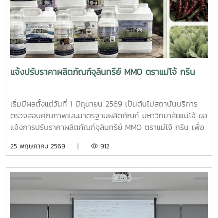
จากผู้บริหารระดับนโยบายและผู้เชี่ยวชาญหลากหลายสาขา เพื่อ
ร่วมบูรณาการโจทย์วิจัยที่ตอบโจทย์การพัฒนาประเทศ ได้แก่
รศ.ดร.ปุ่น เที่ยงบูรณธรรม รองผู้อำนวยการฝ่ายแผนและ
ยุทธศาสตร์องค์กร หน่วยบริหารและจัดการทุนด้านการพัฒนา
ระดับพื้นที่ (บพท.) ร่วมแลกเปลี่ยนแนวทางการขับเคลื่อนทุนวิจัย
เพื่อการพัฒนาเชิงพื้นที่ (AREA-BASED DEVELOPMENT) โดย
แจ้งปรับราคาผลิตภัณฑ์จุลินทรีย์ MMO ตราแม่โจ้ กรีน
ใช้สมุนไพรไทยเป็นกลไกยกระดับเศรษฐกิจฐานราก นายสุภกิจ
ชัยเมืองเลน ผู้อำนวยการศูนย์วิจัยและพัฒนาวัสดุอุตสาหกรรม
สร้างสรรค์ ร่วมเชื่อมโยงแนวคิดการนำอัตลักษณ์และสมุนไพร
เริ่มมีผลตั้งแต่วันที่ 1 มิถุนายน 2569 เป็นต้นไปสถาบันบริการ
ไทยมาต่อยอดเป็นผลิตภัณฑ์และวัสดุสร้างสรรค์ เพื่อเพิ่มมูลค่าใน
ตรวจสอบคุณภาพและมาตรฐานผลิตภัณฑ์ มหาวิทยาลัยแม่โจ้ ขอ
อุตสาหกรรมยุคใหม่ นอกจากนี้ ภายในเวทีการประชุมยังเกิดการ
แจ้งการปรับราคาผลิตภัณฑ์จุลินทรีย์ MMO ตราแม่โจ้ กรีน เพื่อ
แลกเปลี่ยนองค์ความรู้ระหว่างเครือข่ายแพทย์แผนไทยจาก
ให้สอดคล้องกับต้นทุนการผลิต วัตถุดิบ และสภาวะเศรษฐกิจใน
25 พฤษภาคม 2569 |
912
“คลัสเตอร์ภาคเหนือ” และผู้เชี่ยวชาญด้านการแพทย์แผนไทยจาก
ปัจจุบัน โดยยังคงมุ่งมั่นรักษามาตรฐานคุณภาพของผลิตภัณฑ์
“ภาคใต้” ซึ่งนับเป็นอีกก้าวสำคัญของการบูรณาการภูมิปัญญา
เพื่อส่งมอบประสิทธิภาพที่ดีที่สุดแก่เกษตรกรและผู้ใช้งานทุก
ท้องถิ่นจากหลากหลายบริบททางวัฒนธรรมและทรัพยากร
ท่าน“คุณภาพที่ดี เพื่อผลผลิตที่ยั่งยืน” เรายังคงพัฒนา
สมุนไพรของประเทศ โดยทั้งสองภูมิภาคได้ร่วมกันถ่ายทอดองค์
ผลิตภัณฑ์ด้วยมาตรฐานการผลิตที่ได้การรับรอง เพื่อช่วยเสริม
ความรู้ด้านการใช้สมุนไพรพื้นถิ่น การรักษาตามภูมิปัญญา
ความแข็งแรงของพืช ฟื้นฟูดิน เพิ่มผลผลิต และสนับสนุน
ดั้งเดิม ตลอดจนแนวทางการอนุรักษ์และพัฒนาทรัพยากร
การเกษตรที่ปลอดภัยต่อสิ่งแวดล้อมอัตราราคาใหม่ - แบบขวด 1