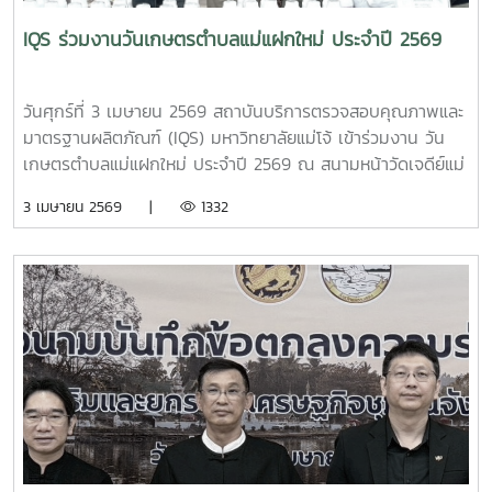
IQS ร่วมงานวันเกษตรตำบลแม่แฝกใหม่ ประจำปี 2569
วันศุกร์ที่ 3 เมษายน 2569 สถาบันบริการตรวจสอบคุณภาพและ
มาตรฐานผลิตภัณฑ์ (IQS) มหาวิทยาลัยแม่โจ้ เข้าร่วมงาน วัน
เกษตรตำบลแม่แฝกใหม่ ประจำปี 2569 ณ สนามหน้าวัดเจดีย์แม่
ครัว อำเภอสันทราย จังหวัดเชียงใหม่ เพื่อส่งเสริมการพัฒนา
3 เมษายน 2569 |
1332
ด้านการเกษตร การแลกเปลี่ยนเรียนรู้ระหว่างเกษตรกร และ
สนับสนุนการท่องเที่ยวเชิงเกษตรในชุมชนในการนี้ ฝ่ายพัฒนา
และส่งเสริมปัจจัยการผลิต นำโดย นายพัฒน์ โกจินอก หัวหน้า
ฝ่ายพัฒนาและส่งเสริมปัจจัยการผลิต พร้อมด้วย นายสหรัฐ ตั๋
นก้อน เจ้าหน้าที่จำหน่ายจุลินทรีย์ และนักศึกษาฝึกงานสหกิจ
ศึกษา สาขาวิชาเกษตรศาสตร์ (เกษตรอินทรีย์) คณะผลิตกรรม
การเกษตร มหาวิทยาลัยแม่โจ้ ร่วมจัดบูธนิทรรศการและจำหน่าย
ผลิตภัณฑ์จุลินทรีย์ภายในงานได้รับเกียรติจาก ผู้ช่วย
ศาสตราจารย์พาวิน มะโนชัย อดีตรองอธิการบดีมหาวิทยาลัยแม่
โจ้ และเจ้าของเพจ Kaset Sook by Pawin พร้อมด้วย ผู้ช่วย
ศาสตราจารย์ ว่าที่ร้อยเอก ดร.จิระชัย ยมเกิด ผู้ช่วยอธิการบดี