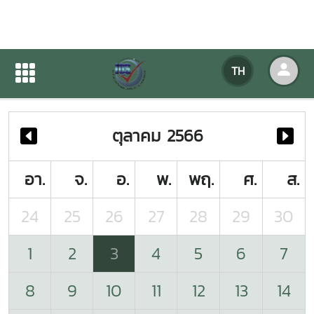
ปฏิทินกิจกรรมของหน่วยงาน
TH
หน้าแรก
ปฏิทินกิจกรรมของหน่วยงาน
ตุลาคม 2566
อา.
จ.
อ.
พ.
พฤ.
ศ.
ส.
24
25
26
27
28
29
30
1
2
3
4
5
6
7
8
9
10
11
12
13
14