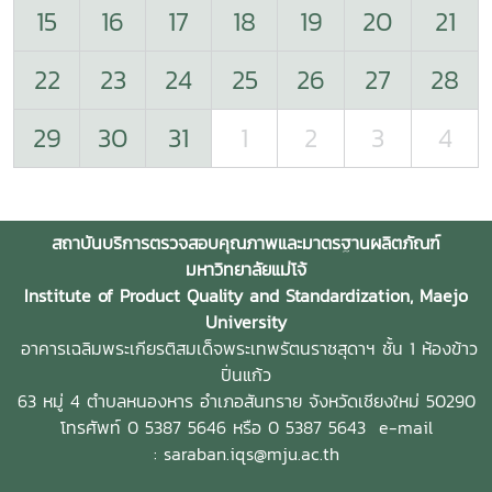
15
16
17
18
19
20
21
22
23
24
25
26
27
28
29
30
31
1
2
3
4
สถาบันบริการตรวจสอบคุณภาพและมาตรฐานผลิตภัณฑ์
มหาวิทยาลัยแม่โจ้
Institute of Product Quality and Standardization, Maejo
University
อาคารเฉลิมพระเกียรติสมเด็จพระเทพรัตนราชสุดาฯ ชั้น 1 ห้องข้าว
ปิ่นแก้ว
63 หมู่ 4 ตำบลหนองหาร
อำเภอสันทราย จังหวัดเชียงใหม่ 50290
โทรศัพท์ 0 5387 5646 หรือ 0 5387 5643
e-mail
: saraban.iqs@mju.ac.th