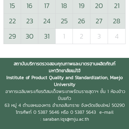
15
16
17
18
19
20
21
22
23
24
25
26
27
28
29
30
31
1
2
3
4
สถาบันบริการตรวจสอบคุณภาพและมาตรฐานผลิตภัณฑ์
มหาวิทยาลัยแม่โจ้
Institute of Product Quality and Standardization, Maejo
University
อาคารเฉลิมพระเกียรติสมเด็จพระเทพรัตนราชสุดาฯ ชั้น 1 ห้องข้าว
ปิ่นแก้ว
63 หมู่ 4 ตำบลหนองหาร
อำเภอสันทราย จังหวัดเชียงใหม่ 50290
โทรศัพท์ 0 5387 5646 หรือ 0 5387 5643
e-mail
: saraban.iqs@mju.ac.th