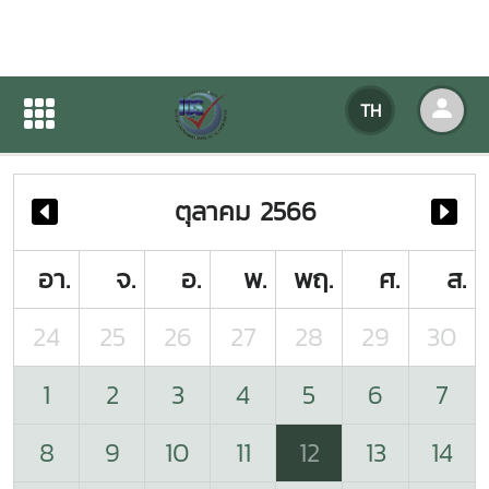
ปฏิทินกิจกรรมของหน่วยงาน
TH
หน้าแรก
ปฏิทินกิจกรรมของหน่วยงาน
ตุลาคม 2566
อา.
จ.
อ.
พ.
พฤ.
ศ.
ส.
24
25
26
27
28
29
30
1
2
3
4
5
6
7
8
9
10
11
12
13
14