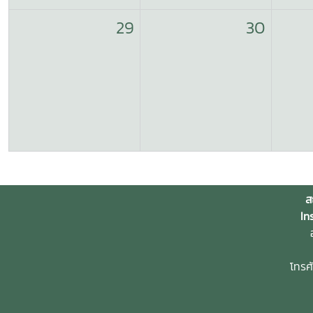
29
30
ส
In
อ
โทรศ