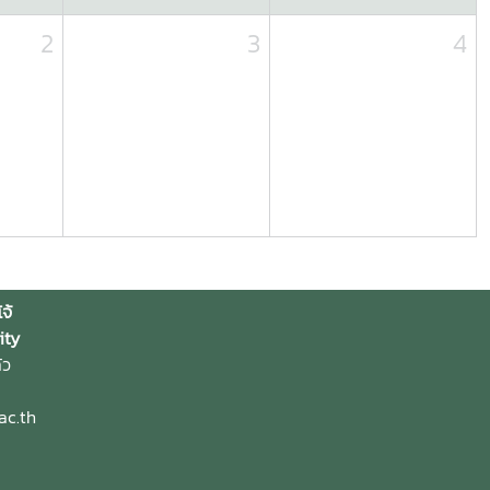
2
3
4
จ้
ity
้ว
ac.th