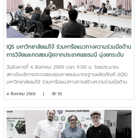
ในฝ่าย ได้แก่ นางสาววาสนา กาฬภักดี นักวิทยาศาสตร์ นาย
สหรัฐ ตั๋นก้อน เจ้าหน้าที่ขายจุลินทรีย์ และ นายนิวัช ออนศรี ผู้
ปฏิบัติงานเกษตรสถาบันบริการตรวจสอบคุณภาพและมาตรฐาน
ผลิตภัณฑ์ มหาวิทยาลัยแม่โจ้ เป็นหน่วยงานที่มุ่งเน้นการวิจัย
พัฒนา และถ่ายทอดองค์ความรู้ด้านปัจจัยการผลิตและการ
จัดการสิ่งแวดล้อมมาอย่างต่อเนื่อง จนนำไปสู่การพัฒนา
IQS มหาวิทยาลัยแม่โจ้ ร่วมหารือแนวทางความร่วมมือด้าน
ผลิตภัณฑ์จุลินทรีย์ MMO ตราแม่โจ้ กรีน ซึ่งมีผลิตภัณฑ์สำหรับ
การวิจัยและทดสอบปุ๋ยจากประเทศเยอรมนี มุ่งยกระดับ
การใช้งานหลากหลายรูปแบบ รวมทั้งได้รับการรับรองมาตรฐาน
นวัตกรรมการเกษตรไทย
ปัจจัยการผลิตอินทรีย์ภายใต้ระบบ ACT-IFOAM จากสำนักงาน
วันอังคารที่ 4 สิงหาคม 2569 เวลา 11.00 น. โดยประมาณ
มาตรฐานเกษตรอินทรีย์ (มกท.) ภายในกิจกรรม คณะผู้ปฏิบัติ
สถาบันบริการตรวจสอบคุณภาพและมาตรฐานผลิตภัณฑ์ (IQS)
งานได้ให้ข้อมูลเกี่ยวกับคุณสมบัติ วิธีใช้ อัตราส่วนการผสม และ
มหาวิทยาลัยแม่โจ้ ร่วมหารือแนวทางการสร้างความร่วมมือด้าน
แนวทางการเลือกใช้ผลิตภัณฑ์แต่ละสูตรให้เหมาะสมกับลักษณะ
การวิจัยและทดสอบผลิตภัณฑ์ปุ๋ยจากประเทศเยอรมนี เพื่อศึกษา
4 สิงหาคม 2569 |
55
งานของธุรกิจโรงแรม พร้อมสาธิตการใช้งานจริง โดยมุ่งเน้น
คุณภาพ ประสิทธิภาพ และความเหมาะสมของผลิตภัณฑ์ภายใต้
การประยุกต์ใช้ใน 3 ด้านสำคัญ ได้แก่ด้านทัศนียภาพและพื้นที่สี
สภาพแวดล้อมและบริบททางการเกษตรของประเทศไทย ก่อนนำ
เขียว การนำจุลินทรีย์มาใช้เพื่อช่วยเพิ่มความอุดมสมบูรณ์ของ
ไปประยุกต์ใช้ให้เกิดประโยชน์ต่อภาคการเกษตรอย่างเหมาะสมและ
ดิน บำรุงสนามหญ้า ไม้ดอก ไม้ประดับ และสวนหย่อม ตลอดจน
ยั่งยืน การหารือครั้งนี้ครอบคลุมประเด็นสำคัญ ได้แก่ ความเป็น
ส่งเสริมการดูแลพืชด้วยชีววิธี ซึ่งช่วยลดการพึ่งพาสารเคมีและ
ไปได้ในการจัดทำโครงการวิจัย แนวทางการนำเข้าตัวอย่างปุ๋ย
สนับสนุนการดูแลพื้นที่สีเขียวอย่างเป็นมิตรต่อสิ่งแวดล้อมด้าน
สำหรับการศึกษาและทดสอบ ตลอดจนการดำเนินงานให้