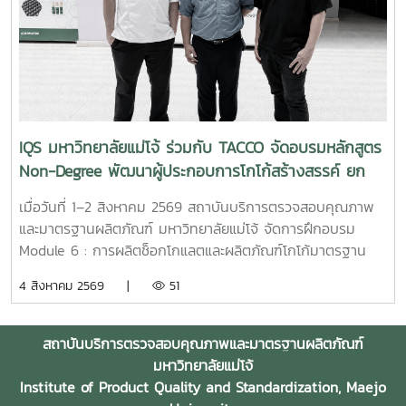
การจัดการของเสียและทรัพยากรภายในสถานประกอบการ การใช้
สอดคล้องกับกฎหมาย ระเบียบ และหลักเกณฑ์ที่เกี่ยวข้องของ
จุลินทรีย์เป็นหัวเชื้อเร่งการย่อยสลายเศษใบไม้ กิ่งไม้ และวัสดุ
ประเทศไทย สำหรับการนำเข้าปุ๋ยหรือตัวอย่างปุ๋ยเพื่อใช้ในการวิจัย
อินทรีย์ เพื่อนำมาผลิตเป็นปุ๋ยหมักและหมุนเวียนกลับมาใช้บำรุง
และการวิเคราะห์ จะต้องมีวัตถุประสงค์ที่ชัดเจน และดำเนินการ
พื้นที่สีเขียวภายในโรงแรม เป็นการลดปริมาณของเสียและส่ง
ตามขั้นตอนการขออนุญาต รวมถึงหลักเกณฑ์และเงื่อนไขที่กรม
เสริมการใช้ทรัพยากรอย่างคุ้มค่า โดยคุณสมบัติดังกล่าว
วิชาการเกษตรกำหนด เพื่อให้การดำเนินงานเป็นไปอย่างถูกต้อง
สอดคล้องกับข้อมูลผลิตภัณฑ์ MMO สูตรสำหรับบำรุงดินและเร่ง
โปร่งใส และสามารถตรวจสอบได้ ในด้านการดำเนินงาน
การทำปุ๋ยหมักของมหาวิทยาลัยแม่โจ้ ด้านสุขอนามัยและระบบ
มหาวิทยาลัยแม่โจ้อาจทำหน้าที่เป็นหน่วยงานเจ้าภาพของ
IQS มหาวิทยาลัยแม่โจ้ ร่วมกับ TACCO จัดอบรมหลักสูตร
บำบัดของเสีย การประยุกต์ใช้จุลินทรีย์เพื่อช่วยลดกลิ่นไม่พึง
โครงการวิจัย โดยสถาบันบริการตรวจสอบคุณภาพและมาตรฐาน
Non-Degree พัฒนาผู้ประกอบการโกโก้สร้างสรรค์ ยก
ประสงค์ บำบัดน้ำเสีย และย่อยสลายสารอินทรีย์บริเวณห้องครัว
ผลิตภัณฑ์รับผิดชอบด้านการตรวจวิเคราะห์คุณภาพและ
ระดับการแปรรูปช็อกโกแลตไทยสู่มาตรฐานสากล
ห้องน้ำ ท่อระบายน้ำ บ่อพักน้ำเสีย ถังเกรอะ และถังซึม ซึ่งเหมาะ
มาตรฐานของผลิตภัณฑ์ พร้อมบูรณาการความร่วมมือกับคณะ
เมื่อวันที่ 1–2 สิงหาคม 2569 สถาบันบริการตรวจสอบคุณภาพ
สำหรับอาคาร ร้านอาหาร และธุรกิจโรงแรม โดยผลิตภัณฑ์ MMO
หรือหน่วยงานที่มีความเชี่ยวชาญด้านปฐพีศาสตร์ พืชศาสตร์
และมาตรฐานผลิตภัณฑ์ มหาวิทยาลัยแม่โจ้ จัดการฝึกอบรม
สูตร 3 ได้รับการพัฒนาสำหรับการกำจัดกลิ่นและบำบัดน้ำเสียโดย
และเทคโนโลยีการผลิตพืช เพื่อร่วมกันออกแบบการทดลอง
Module 6 : การผลิตช็อกโกแลตและผลิตภัณฑ์โกโก้มาตรฐาน
เฉพาะ นอกจากนี้ สถาบันฯ ได้ประชาสัมพันธ์แนวทางการให้
ทดสอบประสิทธิภาพ และประเมินผลในแปลงทดลองอย่างเป็น
อุตสาหกรรม จากทั้งหมด 9 Module ภายใต้หลักสูตร
4 สิงหาคม 2569 |
51
บริการและการสนับสนุนผลิตภัณฑ์สำหรับกลุ่มธุรกิจโรงแรม
ระบบ ทั้งนี้ แนวทางความร่วมมือดังกล่าวอาจดำเนินการร่วมกับ
ประกาศนียบัตร (Non-Degree) "ผู้ประกอบการโกโก้สร้างสรรค์
พร้อมนำเสนอเงื่อนไขราคาพิเศษ ตลอดจนความพร้อมของทีมผู้
บริษัทผู้พัฒนาผลิตภัณฑ์ปุ๋ยจากประเทศเยอรมนี ตลอดจนหน่วย
และเทคโนโลยีการแปรรูปมูลค่าสูงสู่ตลาดสากล (Creative
เชี่ยวชาญในการให้คำปรึกษา บรรยาย และสาธิตวิธีการใช้งานใน
งานภาครัฐและหน่วยงานที่เกี่ยวข้อง เพื่อให้การวิจัยมีความครบ
Cocoa Entrepreneur and High-Value Processing
สถาบันบริการตรวจสอบคุณภาพและมาตรฐานผลิตภัณฑ์
พื้นที่จริง เพื่อให้บุคลากรของสถานประกอบการสามารถเลือกใช้
ถ้วนตามหลักวิชาการ และสามารถนำผลการศึกษาไปต่อยอดทั้งใน
Technologist for Global Markets)" ณ อาคารเฉลิมพระเกียรติ
มหาวิทยาลัยแม่โจ้
ผลิตภัณฑ์ได้อย่างถูกต้อง ปลอดภัย และเกิดประสิทธิภาพสูงสุด
เชิงวิชาการ เชิงนวัตกรรม และเชิงพาณิชย์ในอนาคต อันจะนำไป
สมเด็จพระเทพรัตนราชสุดา ชั้น 2 สถาบันบริการตรวจสอบ
Institute of Product Quality and Standardization, Maejo
การลงพื้นที่ดังกล่าวเป็นส่วนหนึ่งของภารกิจการถ่ายทอดองค์
สู่การพัฒนาเทคโนโลยีและนวัตกรรมด้านปุ๋ยที่ตอบโจทย์ภาค
คุณภาพและมาตรฐานผลิตภัณฑ์ มหาวิทยาลัยแม่โจ้ การอบรม