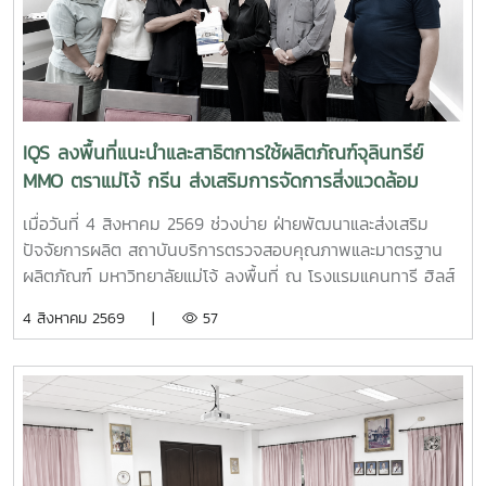
วิทยาศาสตร์ นางสาวธนพร ดวงเดช นักวิทยาศาสตร์ นางสาว
ธนาพร สอนหล้าวงศ์ เจ้าหน้าที่บริการลูกค้า ภายในงาน IQS ได้
ร่วมออกบูธแนะนำบริการด้านการตรวจสอบคุณภาพและ
มาตรฐานผลิตภัณฑ์ พร้อมให้คำปรึกษาแก่ผู้ประกอบการเกี่ยวกับ
การพัฒนาผลิตภัณฑ์ การยกระดับมาตรฐานสินค้า และการใช้
บริการผ่านระบบ BDS เพื่อสนับสนุนการเพิ่มขีดความสามารถใน
IQS ลงพื้นที่แนะนำและสาธิตการใช้ผลิตภัณฑ์จุลินทรีย์
การแข่งขันของผู้ประกอบการไทย รวมถึงสร้างเครือข่ายความ
MMO ตราแม่โจ้ กรีน ส่งเสริมการจัดการสิ่งแวดล้อม
ร่วมมือระหว่างหน่วยงานภาครัฐ สถาบันการศึกษา และภาคธุรกิจ
สำหรับธุรกิจโรงแรม
เมื่อวันที่ 4 สิงหาคม 2569 ช่วงบ่าย ฝ่ายพัฒนาและส่งเสริม
ปัจจัยการผลิต สถาบันบริการตรวจสอบคุณภาพและมาตรฐาน
ผลิตภัณฑ์ มหาวิทยาลัยแม่โจ้ ลงพื้นที่ ณ โรงแรมแคนทารี ฮิลส์
เชียงใหม่ จังหวัดเชียงใหม่ เพื่อประชาสัมพันธ์ แนะนำผลิตภัณฑ์
4 สิงหาคม 2569 |
57
และสาธิตแนวทางการใช้งานผลิตภัณฑ์จุลินทรีย์ MMO ตราแม่โจ้
กรีน สำหรับประยุกต์ใช้ในการบริหารจัดการสิ่งแวดล้อมและดูแล
พื้นที่ต่าง ๆ ภายในสถานประกอบการ โดยชื่อสถานที่ดังกล่าว
ตรงกับชื่อภาษาไทยที่โรงแรมใช้อย่างเป็นทางการ การลงพื้นที่
ครั้งนี้นำโดย ผู้ช่วยศาสตราจารย์ ดร.ฉันทนา ซูแสวงทรัพย์ รอง
ผู้อำนวยการฝ่ายวิจัยและนวัตกรรม และ นายพัฒน์ โกจินอก
หัวหน้าฝ่ายพัฒนาและส่งเสริมปัจจัยการผลิต พร้อมด้วยบุคลากร