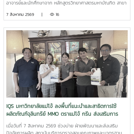
อาจารย์และนักศึกษาจาก หลักสูตรวิทยาศาสตรมหาบัณฑิต สาขา
วิชานวัตกรรมวัสดุ และหลักสูตรวิทยาศาสตรบัณฑิต สาขาวิชา
7 สิงหาคม 2569 |
16
นวัตกรรมวัสดุ คณะวิทยาศาสตร์ มหาวิทยาลัยแม่โจ้ จำนวน 19
คน เข้าศึกษาหลักการและการใช้งานเครื่องมือวิเคราะห์ขั้นสูง
กล้องจุลทรรศน์อิเล็กตรอนแบบส่องกราด (Scanning Electron
Microscope: SEM) ณ ห้องปฏิบัติการของสถาบันฯการเข้า
ศึกษาเรียนรู้ครั้งนี้เป็นส่วนหนึ่งของการเรียนการสอน รายวิชา
10307319 ปฏิบัติการการวิเคราะห์ลักษณะเฉพาะของวัสดุ โดยมี
ผู้ช่วยศาสตราจารย์ ดร.สุภาพ ดาวทอง เป็นอาจารย์ผู้ประสาน
งานรายวิชา พร้อมนำนักศึกษาจำนวน 18 คน เข้าร่วมกิจกรรมผู้
เข้าร่วมได้เรียนรู้หลักการทำงานของเครื่อง SEM พร้อมรับฟังคำ
แนะนำและการสาธิต ตั้งแต่ การเตรียมตัวอย่าง ขั้นตอนการ
ทำงาน การใช้เครื่องมือ ตลอดจนการวิเคราะห์ภาพและผลจาก
เครื่อง SEM เพื่อเสริมสร้างความรู้และประสบการณ์ด้านการ
วิเคราะห์ลักษณะเฉพาะของวัสดุ และให้นักศึกษาสามารถนำความรู้
IQS มหาวิทยาลัยแม่โจ้ ลงพื้นที่แนะนำและสาธิตการใช้
จากการปฏิบัติจริงไปประยุกต์ใช้ในการเรียนและการวิจัยด้าน
ผลิตภัณฑ์จุลินทรีย์ MMO ตราแม่โจ้ กรีน ส่งเสริมการ
นวัตกรรมวัสดุต่อไป
จัดการสิ่งแวดล้อมสำหรับธุรกิจโรงแรม
เมื่อวันที่ 7 สิงหาคม 2569 ช่วงบ่าย ฝ่ายพัฒนาและส่งเสริม
ปัจจัยการผลิต สถาบันบริการตรวจสอบคุณภาพและมาตรฐาน