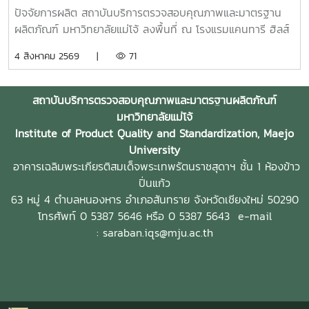
ปัจจัยการผลิต สถาบันบริการตรวจสอบคุณภาพและมาตรฐาน
ผลิตภัณฑ์ มหาวิทยาลัยแม่โจ้ ลงพื้นที่ ณ โรงแรมแคนทารี ฮิลส์
เชียงใหม่ จังหวัดเชียงใหม่ เพื่อประชาสัมพันธ์ แนะนำผลิตภัณฑ์
4 สิงหาคม 2569 |
71
และสาธิตแนวทางการใช้งานผลิตภัณฑ์จุลินทรีย์ MMO ตราแม่โจ้
กรีน สำหรับประยุกต์ใช้ในการบริหารจัดการสิ่งแวดล้อมและดูแล
พื้นที่ต่าง ๆ ภายในสถานประกอบการ โดยชื่อสถานที่ดังกล่าว
สถาบันบริการตรวจสอบคุณภาพและมาตรฐานผลิตภัณฑ์
ตรงกับชื่อภาษาไทยที่โรงแรมใช้อย่างเป็นทางการ การลงพื้นที่
มหาวิทยาลัยแม่โจ้
ครั้งนี้นำโดย ผู้ช่วยศาสตราจารย์ ดร.ฉันทนา ซูแสวงทรัพย์ รอง
Institute of Product Quality and Standardization, Maejo
ผู้อำนวยการฝ่ายวิจัยและนวัตกรรม และ นายพัฒน์ โกจินอก
University
หัวหน้าฝ่ายพัฒนาและส่งเสริมปัจจัยการผลิต พร้อมด้วยบุคลากร
อาคารเฉลิมพระเกียรติสมเด็จพระเทพรัตนราชสุดาฯ ชั้น 1 ห้องข้าว
ในฝ่าย ได้แก่ นางสาววาสนา กาฬภักดี นักวิทยาศาสตร์ นาย
ปิ่นแก้ว
สหรัฐ ตั๋นก้อน เจ้าหน้าที่ขายจุลินทรีย์ และ นายนิวัช ออนศรี ผู้
63 หมู่ 4 ตำบลหนองหาร
อำเภอสันทราย จังหวัดเชียงใหม่ 50290
ปฏิบัติงานเกษตรสถาบันบริการตรวจสอบคุณภาพและมาตรฐาน
โทรศัพท์ 0 5387 5646 หรือ 0 5387 5643
e-mail
ผลิตภัณฑ์ มหาวิทยาลัยแม่โจ้ เป็นหน่วยงานที่มุ่งเน้นการวิจัย
: saraban.iqs@mju.ac.th
พัฒนา และถ่ายทอดองค์ความรู้ด้านปัจจัยการผลิตและการ
จัดการสิ่งแวดล้อมมาอย่างต่อเนื่อง จนนำไปสู่การพัฒนา
ผลิตภัณฑ์จุลินทรีย์ MMO ตราแม่โจ้ กรีน ซึ่งมีผลิตภัณฑ์สำหรับ
การใช้งานหลากหลายรูปแบบ รวมทั้งได้รับการรับรองมาตรฐาน