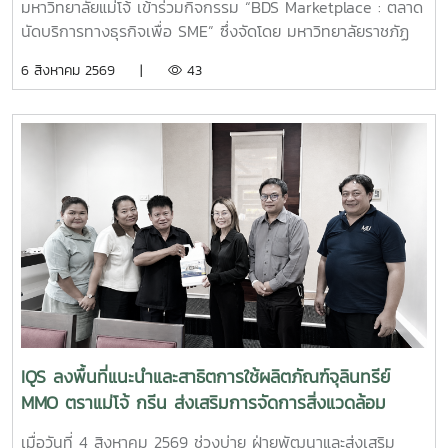
สอบคุณภาพและมาตรฐานผลิตภัณฑ์ มหาวิทยาลัยแม่โจ้ ยังคง
มหาวิทยาลัยแม่โจ้ เข้าร่วมกิจกรรม “BDS Marketplace : ตลาด
มุ่งมั่นในการพัฒนา ถ่ายทอดองค์ความรู้ และสนับสนุนการใช้
นัดบริการทางธุรกิจเพื่อ SME” ซึ่งจัดโดย มหาวิทยาลัยราชภัฏ
ผลิตภัณฑ์ที่เป็นมิตรต่อสิ่งแวดล้อม เพื่อยกระดับคุณภาพการให้
สวนสุนันทา ภายใต้โครงการสนับสนุนการจัดการและพัฒนาเครือ
6 สิงหาคม 2569 |
43
บริการแก่ภาคธุรกิจและสังคมอย่างต่อเนื่อง
ข่ายผู้ให้บริการโครงการส่งเสริมผู้ประกอบการผ่านระบบ BDS
เมื่อวันที่ 5 สิงหาคม 2569 ณ โรงแรมเชียงใหม่แกรนด์วิว
จังหวัดเชียงใหม่ เพื่อประชาสัมพันธ์บริการของหน่วยงาน และให้
คำปรึกษาแก่ผู้ประกอบการ SME ในพื้นที่จังหวัดเชียงใหม่และ
จังหวัดใกล้เคียง ฝ่ายบริหารและห้องปฏิบัติการ นำโดย รองผู้
อำนวยการฝ่ายบริหารและห้องปฏิบัติการ นางริมฤทัย พุทธวงค์
พร้อมด้วยบุคลากร ได้แก่ นางสาวสุปราณี แก้วเทียน นัก
วิทยาศาสตร์ นางสาวธนพร ดวงเดช นักวิทยาศาสตร์ นางสาว
ธนาพร สอนหล้าวงศ์ เจ้าหน้าที่บริการลูกค้า ภายในงาน IQS ได้
ร่วมออกบูธแนะนำบริการด้านการตรวจสอบคุณภาพและ
มาตรฐานผลิตภัณฑ์ พร้อมให้คำปรึกษาแก่ผู้ประกอบการเกี่ยวกับ
การพัฒนาผลิตภัณฑ์ การยกระดับมาตรฐานสินค้า และการใช้
บริการผ่านระบบ BDS เพื่อสนับสนุนการเพิ่มขีดความสามารถใน
IQS ลงพื้นที่แนะนำและสาธิตการใช้ผลิตภัณฑ์จุลินทรีย์
การแข่งขันของผู้ประกอบการไทย รวมถึงสร้างเครือข่ายความ
MMO ตราแม่โจ้ กรีน ส่งเสริมการจัดการสิ่งแวดล้อม
ร่วมมือระหว่างหน่วยงานภาครัฐ สถาบันการศึกษา และภาคธุรกิจ
สำหรับธุรกิจโรงแรม
เมื่อวันที่ 4 สิงหาคม 2569 ช่วงบ่าย ฝ่ายพัฒนาและส่งเสริม