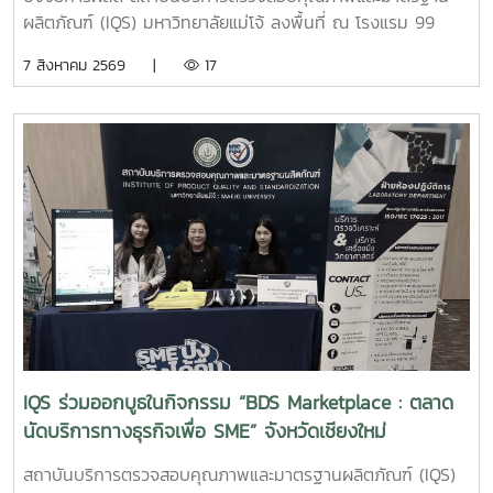
ผลิตภัณฑ์ (IQS) มหาวิทยาลัยแม่โจ้ ลงพื้นที่ ณ โรงแรม 99
เดอะ แกลเลอรี่ จังหวัดเชียงใหม่ เพื่อประชาสัมพันธ์ แนะนำ
7 สิงหาคม 2569 |
17
ผลิตภัณฑ์ และสาธิตแนวทางการใช้ ผลิตภัณฑ์จุลินทรีย์ MMO
ตราแม่โจ้ กรีน สำหรับประยุกต์ใช้ในการบริหารจัดการสิ่งแวดล้อม
และดูแลพื้นที่ต่าง ๆ ภายในสถานประกอบการ เพื่อเพิ่ม
ประสิทธิภาพในการจัดการด้านสุขอนามัย ลดกลิ่นไม่พึงประสงค์
และสนับสนุนการดำเนินธุรกิจที่เป็นมิตรต่อสิ่งแวดล้อม การ
ลงพื้นที่ในครั้งนี้ นำโดย ผู้ช่วยศาสตราจารย์ ดร.ฉันทนา ซูแสวง
ทรัพย์ รองผู้อำนวยการฝ่ายวิจัยและนวัตกรรม และ นายพัฒน์ โก
จินอก หัวหน้าฝ่ายพัฒนาและส่งเสริมปัจจัยการผลิต พร้อมด้วย
บุคลากรในฝ่าย ได้แก่ นางสาววาสนา กาฬภักดี นักวิทยาศาสตร์
นายสหรัฐ ตั๋นก้อน เจ้าหน้าที่ขายจุลินทรีย์ และ นายนิวัช ออนศรี
ผู้ปฏิบัติงานเกษตร การให้คำแนะนำและสาธิตการใช้งานในครั้งนี้
มุ่งเน้นการถ่ายทอดองค์ความรู้เกี่ยวกับการใช้ผลิตภัณฑ์จุลินทรีย์
ให้เหมาะสมกับพื้นที่ใช้งานจริง พร้อมแลกเปลี่ยนข้อมูลและข้อ
IQS ร่วมออกบูธในกิจกรรม “BDS Marketplace : ตลาด
เสนอแนะกับผู้ประกอบการ เพื่อให้สามารถนำผลิตภัณฑ์ไป
นัดบริการทางธุรกิจเพื่อ SME” จังหวัดเชียงใหม่
ประยุกต์ใช้ได้อย่างเกิดประสิทธิภาพสูงสุด และส่งเสริมการจัดการ
สิ่งแวดล้อมภายในธุรกิจโรงแรมอย่างยั่งยืน สถาบันบริการตรวจ
สถาบันบริการตรวจสอบคุณภาพและมาตรฐานผลิตภัณฑ์ (IQS)