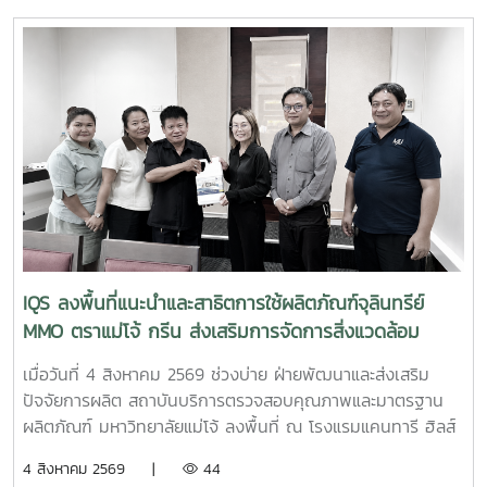
เมื่อวันที่ 5 สิงหาคม 2569 ณ โรงแรมเชียงใหม่แกรนด์วิว
จังหวัดเชียงใหม่ เพื่อประชาสัมพันธ์บริการของหน่วยงาน และให้
คำปรึกษาแก่ผู้ประกอบการ SME ในพื้นที่จังหวัดเชียงใหม่และ
จังหวัดใกล้เคียง ฝ่ายบริหารและห้องปฏิบัติการ นำโดย รองผู้
อำนวยการฝ่ายบริหารและห้องปฏิบัติการ นางริมฤทัย พุทธวงค์
พร้อมด้วยบุคลากร ได้แก่ นางสาวสุปราณี แก้วเทียน นัก
วิทยาศาสตร์ นางสาวธนพร ดวงเดช นักวิทยาศาสตร์ นางสาว
ธนาพร สอนหล้าวงศ์ เจ้าหน้าที่บริการลูกค้า ภายในงาน IQS ได้
ร่วมออกบูธแนะนำบริการด้านการตรวจสอบคุณภาพและ
มาตรฐานผลิตภัณฑ์ พร้อมให้คำปรึกษาแก่ผู้ประกอบการเกี่ยวกับ
การพัฒนาผลิตภัณฑ์ การยกระดับมาตรฐานสินค้า และการใช้
บริการผ่านระบบ BDS เพื่อสนับสนุนการเพิ่มขีดความสามารถใน
IQS ลงพื้นที่แนะนำและสาธิตการใช้ผลิตภัณฑ์จุลินทรีย์
การแข่งขันของผู้ประกอบการไทย รวมถึงสร้างเครือข่ายความ
MMO ตราแม่โจ้ กรีน ส่งเสริมการจัดการสิ่งแวดล้อม
ร่วมมือระหว่างหน่วยงานภาครัฐ สถาบันการศึกษา และภาคธุรกิจ
สำหรับธุรกิจโรงแรม
เมื่อวันที่ 4 สิงหาคม 2569 ช่วงบ่าย ฝ่ายพัฒนาและส่งเสริม
ปัจจัยการผลิต สถาบันบริการตรวจสอบคุณภาพและมาตรฐาน
ผลิตภัณฑ์ มหาวิทยาลัยแม่โจ้ ลงพื้นที่ ณ โรงแรมแคนทารี ฮิลส์
เชียงใหม่ จังหวัดเชียงใหม่ เพื่อประชาสัมพันธ์ แนะนำผลิตภัณฑ์
4 สิงหาคม 2569 |
44
และสาธิตแนวทางการใช้งานผลิตภัณฑ์จุลินทรีย์ MMO ตราแม่โจ้