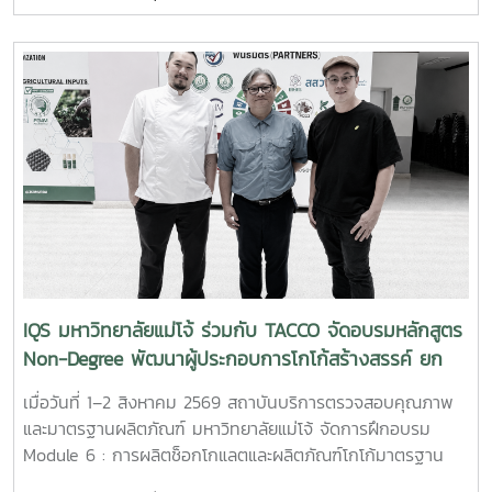
งานของธุรกิจโรงแรม พร้อมสาธิตการใช้งานจริง โดยมุ่งเน้น
คุณภาพ ประสิทธิภาพ และความเหมาะสมของผลิตภัณฑ์ภายใต้
การประยุกต์ใช้ใน 3 ด้านสำคัญ ได้แก่ด้านทัศนียภาพและพื้นที่สี
สภาพแวดล้อมและบริบททางการเกษตรของประเทศไทย ก่อนนำ
เขียว การนำจุลินทรีย์มาใช้เพื่อช่วยเพิ่มความอุดมสมบูรณ์ของ
ไปประยุกต์ใช้ให้เกิดประโยชน์ต่อภาคการเกษตรอย่างเหมาะสมและ
ดิน บำรุงสนามหญ้า ไม้ดอก ไม้ประดับ และสวนหย่อม ตลอดจน
ยั่งยืน การหารือครั้งนี้ครอบคลุมประเด็นสำคัญ ได้แก่ ความเป็น
ส่งเสริมการดูแลพืชด้วยชีววิธี ซึ่งช่วยลดการพึ่งพาสารเคมีและ
ไปได้ในการจัดทำโครงการวิจัย แนวทางการนำเข้าตัวอย่างปุ๋ย
สนับสนุนการดูแลพื้นที่สีเขียวอย่างเป็นมิตรต่อสิ่งแวดล้อมด้าน
สำหรับการศึกษาและทดสอบ ตลอดจนการดำเนินงานให้
การจัดการของเสียและทรัพยากรภายในสถานประกอบการ การใช้
สอดคล้องกับกฎหมาย ระเบียบ และหลักเกณฑ์ที่เกี่ยวข้องของ
จุลินทรีย์เป็นหัวเชื้อเร่งการย่อยสลายเศษใบไม้ กิ่งไม้ และวัสดุ
ประเทศไทย สำหรับการนำเข้าปุ๋ยหรือตัวอย่างปุ๋ยเพื่อใช้ในการวิจัย
อินทรีย์ เพื่อนำมาผลิตเป็นปุ๋ยหมักและหมุนเวียนกลับมาใช้บำรุง
และการวิเคราะห์ จะต้องมีวัตถุประสงค์ที่ชัดเจน และดำเนินการ
พื้นที่สีเขียวภายในโรงแรม เป็นการลดปริมาณของเสียและส่ง
ตามขั้นตอนการขออนุญาต รวมถึงหลักเกณฑ์และเงื่อนไขที่กรม
เสริมการใช้ทรัพยากรอย่างคุ้มค่า โดยคุณสมบัติดังกล่าว
วิชาการเกษตรกำหนด เพื่อให้การดำเนินงานเป็นไปอย่างถูกต้อง
สอดคล้องกับข้อมูลผลิตภัณฑ์ MMO สูตรสำหรับบำรุงดินและเร่ง
โปร่งใส และสามารถตรวจสอบได้ ในด้านการดำเนินงาน
การทำปุ๋ยหมักของมหาวิทยาลัยแม่โจ้ ด้านสุขอนามัยและระบบ
มหาวิทยาลัยแม่โจ้อาจทำหน้าที่เป็นหน่วยงานเจ้าภาพของ
IQS มหาวิทยาลัยแม่โจ้ ร่วมกับ TACCO จัดอบรมหลักสูตร
บำบัดของเสีย การประยุกต์ใช้จุลินทรีย์เพื่อช่วยลดกลิ่นไม่พึง
โครงการวิจัย โดยสถาบันบริการตรวจสอบคุณภาพและมาตรฐาน
Non-Degree พัฒนาผู้ประกอบการโกโก้สร้างสรรค์ ยก
ประสงค์ บำบัดน้ำเสีย และย่อยสลายสารอินทรีย์บริเวณห้องครัว
ผลิตภัณฑ์รับผิดชอบด้านการตรวจวิเคราะห์คุณภาพและ
ระดับการแปรรูปช็อกโกแลตไทยสู่มาตรฐานสากล
ห้องน้ำ ท่อระบายน้ำ บ่อพักน้ำเสีย ถังเกรอะ และถังซึม ซึ่งเหมาะ
มาตรฐานของผลิตภัณฑ์ พร้อมบูรณาการความร่วมมือกับคณะ
เมื่อวันที่ 1–2 สิงหาคม 2569 สถาบันบริการตรวจสอบคุณภาพ
สำหรับอาคาร ร้านอาหาร และธุรกิจโรงแรม โดยผลิตภัณฑ์ MMO
หรือหน่วยงานที่มีความเชี่ยวชาญด้านปฐพีศาสตร์ พืชศาสตร์
และมาตรฐานผลิตภัณฑ์ มหาวิทยาลัยแม่โจ้ จัดการฝึกอบรม
สูตร 3 ได้รับการพัฒนาสำหรับการกำจัดกลิ่นและบำบัดน้ำเสียโดย
และเทคโนโลยีการผลิตพืช เพื่อร่วมกันออกแบบการทดลอง
Module 6 : การผลิตช็อกโกแลตและผลิตภัณฑ์โกโก้มาตรฐาน
เฉพาะ นอกจากนี้ สถาบันฯ ได้ประชาสัมพันธ์แนวทางการให้
ทดสอบประสิทธิภาพ และประเมินผลในแปลงทดลองอย่างเป็น
อุตสาหกรรม จากทั้งหมด 9 Module ภายใต้หลักสูตร