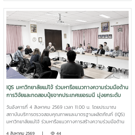
กรีน สำหรับประยุกต์ใช้ในการบริหารจัดการสิ่งแวดล้อมและดูแล
พื้นที่ต่าง ๆ ภายในสถานประกอบการ โดยชื่อสถานที่ดังกล่าว
ตรงกับชื่อภาษาไทยที่โรงแรมใช้อย่างเป็นทางการ การลงพื้นที่
ครั้งนี้นำโดย ผู้ช่วยศาสตราจารย์ ดร.ฉันทนา ซูแสวงทรัพย์ รอง
ผู้อำนวยการฝ่ายวิจัยและนวัตกรรม และ นายพัฒน์ โกจินอก
หัวหน้าฝ่ายพัฒนาและส่งเสริมปัจจัยการผลิต พร้อมด้วยบุคลากร
ในฝ่าย ได้แก่ นางสาววาสนา กาฬภักดี นักวิทยาศาสตร์ นาย
สหรัฐ ตั๋นก้อน เจ้าหน้าที่ขายจุลินทรีย์ และ นายนิวัช ออนศรี ผู้
ปฏิบัติงานเกษตรสถาบันบริการตรวจสอบคุณภาพและมาตรฐาน
ผลิตภัณฑ์ มหาวิทยาลัยแม่โจ้ เป็นหน่วยงานที่มุ่งเน้นการวิจัย
พัฒนา และถ่ายทอดองค์ความรู้ด้านปัจจัยการผลิตและการ
จัดการสิ่งแวดล้อมมาอย่างต่อเนื่อง จนนำไปสู่การพัฒนา
IQS มหาวิทยาลัยแม่โจ้ ร่วมหารือแนวทางความร่วมมือด้าน
ผลิตภัณฑ์จุลินทรีย์ MMO ตราแม่โจ้ กรีน ซึ่งมีผลิตภัณฑ์สำหรับ
การวิจัยและทดสอบปุ๋ยจากประเทศเยอรมนี มุ่งยกระดับ
การใช้งานหลากหลายรูปแบบ รวมทั้งได้รับการรับรองมาตรฐาน
นวัตกรรมการเกษตรไทย
ปัจจัยการผลิตอินทรีย์ภายใต้ระบบ ACT-IFOAM จากสำนักงาน
วันอังคารที่ 4 สิงหาคม 2569 เวลา 11.00 น. โดยประมาณ
มาตรฐานเกษตรอินทรีย์ (มกท.) ภายในกิจกรรม คณะผู้ปฏิบัติ
สถาบันบริการตรวจสอบคุณภาพและมาตรฐานผลิตภัณฑ์ (IQS)
งานได้ให้ข้อมูลเกี่ยวกับคุณสมบัติ วิธีใช้ อัตราส่วนการผสม และ
มหาวิทยาลัยแม่โจ้ ร่วมหารือแนวทางการสร้างความร่วมมือด้าน
แนวทางการเลือกใช้ผลิตภัณฑ์แต่ละสูตรให้เหมาะสมกับลักษณะ
การวิจัยและทดสอบผลิตภัณฑ์ปุ๋ยจากประเทศเยอรมนี เพื่อศึกษา
4 สิงหาคม 2569 |
44