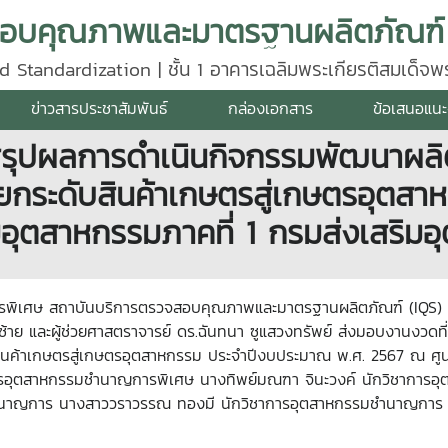
d Standardization | ชั้น 1 อาคารเฉลิมพระเกียรติสมเด็จ
640
ข่าวสารประชาสัมพันธ์
กล่องเอกสาร
ข้อเสนอแนะ
สรุปผลการดำเนินกิจกรรมพัฒนาผลิ
ยกระดับสินค้าเกษตรสู่เกษตรอุตส
มอุตสาหกรรมภาคที่ 1 กรมส่งเสริม
งการพิเศษ สถาบันบริการตรวจสอบคุณภาพและมาตรฐานผลิตภัณฑ์ (IQS)
ังซ้าย และผู้ช่วยศาสตราจารย์ ดร.ฉันทนา ซูแสวงทรัพย์ ส่งมอบงานงว
นค้าเกษตรสู่เกษตรอุตสาหกรรม ประจำปีงบประมาณ พ.ศ. 2567 ณ ศูนย์
ารอุตสาหกรรมชำนาญการพิเศษ นางทิพย์มณฑา จินะวงค์ นักวิชาการ
ำนาญการ นางสาววราวรรณ ทองมี นักวิชาการอุตสาหกรรมชำนาญการ และ