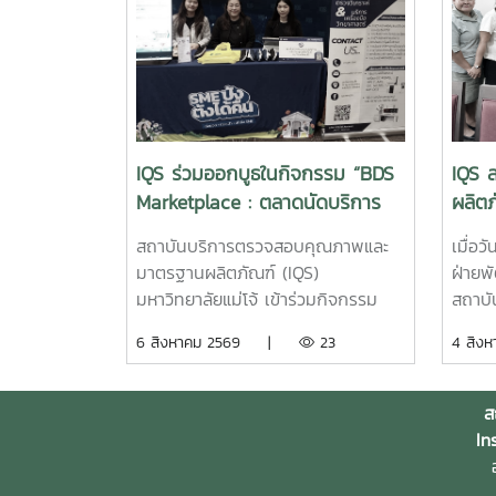
IQS ร่วมออกบูธในกิจกรรม “BDS
IQS ล
Marketplace : ตลาดนัดบริการ
ผลิตภ
ทางธุรกิจเพื่อ SME” จังหวัด
โจ้ ก
สถาบันบริการตรวจสอบคุณภาพและ
เมื่อว
เชียงใหม่
แวดล
มาตรฐานผลิตภัณฑ์ (IQS)
ฝ่ายพ
มหาวิทยาลัยแม่โจ้ เข้าร่วมกิจกรรม
สถาบ
“BDS Marketplace : ตลาดนัดบริการ
มาตรฐ
6 สิงหาคม 2569 |
23
4 สิ
ทางธุรกิจเพื่อ SME” ซึ่งจัดโดย
ลงพื้
มหาวิทยาลัยราชภัฏสวนสุนันทา ภายใต้
เชียงใ
โครงการสนับสนุนการจัดการและ
ประชา
ส
พัฒนาเครือข่ายผู้ให้บริการโครงการ
สาธิต
In
ส่งเสริมผู้ประกอบการผ่านระบบ BDS
จุลิน
อ
เมื่อวันที่ 5 สิงหาคม 2569 ณ โรงแรม
ประยุก