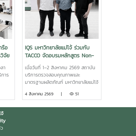
ารือ
IQS มหาวิทยาลัยแม่โจ้ ร่วมกับ
ิจัย
TACCO จัดอบรมหลักสูตร Non-
อรมนี
Degree พัฒนาผู้ประกอบการโกโก้
วลา
เมื่อวันที่ 1–2 สิงหาคม 2569 สถาบัน
ษตร
สร้างสรรค์ ยกระดับการแปรรูป
ิการ
บริการตรวจสอบคุณภาพและ
ช็อกโกแลตไทยสู่มาตรฐานสากล
มาตรฐานผลิตภัณฑ์ มหาวิทยาลัยแม่โจ้
โจ้
จัดการฝึกอบรม Module 6 : การผลิต
4 สิงหาคม 2569 |
51
ร่วม
ช็อกโกแลตและผลิตภัณฑ์โกโก้
ัณฑ์
มาตรฐานอุตสาหกรรม จากทั้งหมด 9
ษา
Module ภายใต้หลักสูตร
จ้
เหมาะ
ประกาศนียบัตร (Non-Degree) "ผู้
ity
วดล้อม
ประกอบการโกโก้สร้างสรรค์และ
้ว
เทคโนโลยีการแปรรูปมูลค่าสูงสู่ตลาด