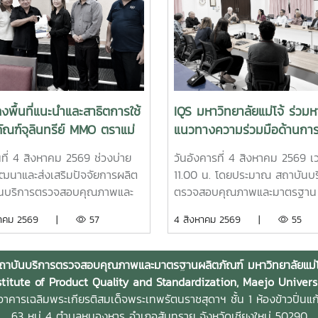
งพื้นที่แนะนำและสาธิตการใช้
IQS มหาวิทยาลัยแม่โจ้ ร่วมห
ัณฑ์จุลินทรีย์ MMO ตราแม่
แนวทางความร่วมมือด้านการว
รีน ส่งเสริมการจัดการสิ่ง
และทดสอบปุ๋ยจากประเทศเย
ันที่ 4 สิงหาคม 2569 ช่วงบ่าย
วันอังคารที่ 4 สิงหาคม 2569 เ
้อมสำหรับธุรกิจโรงแรม
มุ่งยกระดับนวัตกรรมการเก
ัฒนาและส่งเสริมปัจจัยการผลิต
11.00 น. โดยประมาณ สถาบันบร
ไทย
ันบริการตรวจสอบคุณภาพและ
ตรวจสอบคุณภาพและมาตรฐาน
านผลิตภัณฑ์ มหาวิทยาลัยแม่โจ้
ผลิตภัณฑ์ (IQS) มหาวิทยาลัยแม่
งหาคม 2569 |
57
4 สิงหาคม 2569 |
55
นที่ ณ โรงแรมแคนทารี ฮิลส์
ร่วมหารือแนวทางการสร้างความ
หม่ จังหวัดเชียงใหม่ เพื่อ
มือด้านการวิจัยและทดสอบผลิตภ
สัมพันธ์ แนะนำผลิตภัณฑ์ และ
ปุ๋ยจากประเทศเยอรมนี เพื่อศึก
ถาบันบริการตรวจสอบคุณภาพและมาตรฐานผลิตภัณฑ์ มหาวิทยาลัยแม่โ
แนวทางการใช้งานผลิตภัณฑ์
คุณภาพ ประสิทธิภาพ และความ
stitute of Product Quality and Standardization, Maejo Univers
ทรีย์ MMO ตราแม่โจ้ กรีน สำหรับ
สมของผลิตภัณฑ์ภายใต้สภาพแ
าคารเฉลิมพระเกียรติสมเด็จพระเทพรัตนราชสุดาฯ ชั้น 1 ห้องข้าวปิ่นแก
ต์ใช้ในการบริหารจัดการสิ่ง
และบริบททางการเกษตรของ
63 หมู่ 4 ตำบลหนองหาร
อำเภอสันทราย จังหวัดเชียงใหม่ 50290