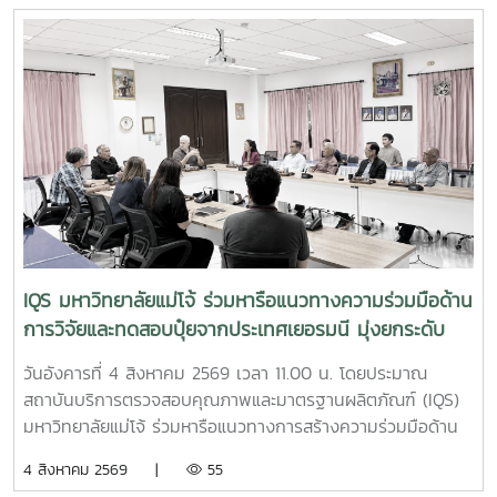
พื้นที่ต่าง ๆ ภายในสถานประกอบการ โดยชื่อสถานที่ดังกล่าว
ตรงกับชื่อภาษาไทยที่โรงแรมใช้อย่างเป็นทางการ การลงพื้นที่
ครั้งนี้นำโดย ผู้ช่วยศาสตราจารย์ ดร.ฉันทนา ซูแสวงทรัพย์ รอง
ผู้อำนวยการฝ่ายวิจัยและนวัตกรรม และ นายพัฒน์ โกจินอก
หัวหน้าฝ่ายพัฒนาและส่งเสริมปัจจัยการผลิต พร้อมด้วยบุคลากร
ในฝ่าย ได้แก่ นางสาววาสนา กาฬภักดี นักวิทยาศาสตร์ นาย
สหรัฐ ตั๋นก้อน เจ้าหน้าที่ขายจุลินทรีย์ และ นายนิวัช ออนศรี ผู้
ปฏิบัติงานเกษตรสถาบันบริการตรวจสอบคุณภาพและมาตรฐาน
ผลิตภัณฑ์ มหาวิทยาลัยแม่โจ้ เป็นหน่วยงานที่มุ่งเน้นการวิจัย
พัฒนา และถ่ายทอดองค์ความรู้ด้านปัจจัยการผลิตและการ
จัดการสิ่งแวดล้อมมาอย่างต่อเนื่อง จนนำไปสู่การพัฒนา
IQS มหาวิทยาลัยแม่โจ้ ร่วมหารือแนวทางความร่วมมือด้าน
ผลิตภัณฑ์จุลินทรีย์ MMO ตราแม่โจ้ กรีน ซึ่งมีผลิตภัณฑ์สำหรับ
การวิจัยและทดสอบปุ๋ยจากประเทศเยอรมนี มุ่งยกระดับ
การใช้งานหลากหลายรูปแบบ รวมทั้งได้รับการรับรองมาตรฐาน
นวัตกรรมการเกษตรไทย
ปัจจัยการผลิตอินทรีย์ภายใต้ระบบ ACT-IFOAM จากสำนักงาน
วันอังคารที่ 4 สิงหาคม 2569 เวลา 11.00 น. โดยประมาณ
มาตรฐานเกษตรอินทรีย์ (มกท.) ภายในกิจกรรม คณะผู้ปฏิบัติ
สถาบันบริการตรวจสอบคุณภาพและมาตรฐานผลิตภัณฑ์ (IQS)
งานได้ให้ข้อมูลเกี่ยวกับคุณสมบัติ วิธีใช้ อัตราส่วนการผสม และ
มหาวิทยาลัยแม่โจ้ ร่วมหารือแนวทางการสร้างความร่วมมือด้าน
แนวทางการเลือกใช้ผลิตภัณฑ์แต่ละสูตรให้เหมาะสมกับลักษณะ
การวิจัยและทดสอบผลิตภัณฑ์ปุ๋ยจากประเทศเยอรมนี เพื่อศึกษา
4 สิงหาคม 2569 |
55
งานของธุรกิจโรงแรม พร้อมสาธิตการใช้งานจริง โดยมุ่งเน้น
คุณภาพ ประสิทธิภาพ และความเหมาะสมของผลิตภัณฑ์ภายใต้