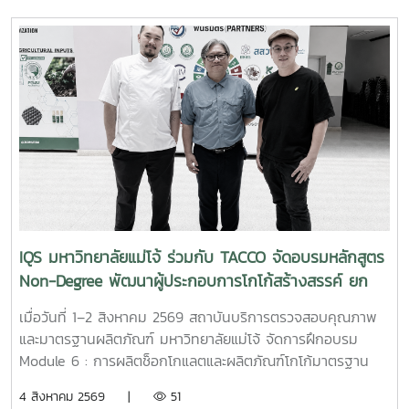
การประยุกต์ใช้ใน 3 ด้านสำคัญ ได้แก่ด้านทัศนียภาพและพื้นที่สี
สภาพแวดล้อมและบริบททางการเกษตรของประเทศไทย ก่อนนำ
เขียว การนำจุลินทรีย์มาใช้เพื่อช่วยเพิ่มความอุดมสมบูรณ์ของ
ไปประยุกต์ใช้ให้เกิดประโยชน์ต่อภาคการเกษตรอย่างเหมาะสมและ
ดิน บำรุงสนามหญ้า ไม้ดอก ไม้ประดับ และสวนหย่อม ตลอดจน
ยั่งยืน การหารือครั้งนี้ครอบคลุมประเด็นสำคัญ ได้แก่ ความเป็น
ส่งเสริมการดูแลพืชด้วยชีววิธี ซึ่งช่วยลดการพึ่งพาสารเคมีและ
ไปได้ในการจัดทำโครงการวิจัย แนวทางการนำเข้าตัวอย่างปุ๋ย
สนับสนุนการดูแลพื้นที่สีเขียวอย่างเป็นมิตรต่อสิ่งแวดล้อมด้าน
สำหรับการศึกษาและทดสอบ ตลอดจนการดำเนินงานให้
การจัดการของเสียและทรัพยากรภายในสถานประกอบการ การใช้
สอดคล้องกับกฎหมาย ระเบียบ และหลักเกณฑ์ที่เกี่ยวข้องของ
จุลินทรีย์เป็นหัวเชื้อเร่งการย่อยสลายเศษใบไม้ กิ่งไม้ และวัสดุ
ประเทศไทย สำหรับการนำเข้าปุ๋ยหรือตัวอย่างปุ๋ยเพื่อใช้ในการวิจัย
อินทรีย์ เพื่อนำมาผลิตเป็นปุ๋ยหมักและหมุนเวียนกลับมาใช้บำรุง
และการวิเคราะห์ จะต้องมีวัตถุประสงค์ที่ชัดเจน และดำเนินการ
พื้นที่สีเขียวภายในโรงแรม เป็นการลดปริมาณของเสียและส่ง
ตามขั้นตอนการขออนุญาต รวมถึงหลักเกณฑ์และเงื่อนไขที่กรม
เสริมการใช้ทรัพยากรอย่างคุ้มค่า โดยคุณสมบัติดังกล่าว
วิชาการเกษตรกำหนด เพื่อให้การดำเนินงานเป็นไปอย่างถูกต้อง
สอดคล้องกับข้อมูลผลิตภัณฑ์ MMO สูตรสำหรับบำรุงดินและเร่ง
โปร่งใส และสามารถตรวจสอบได้ ในด้านการดำเนินงาน
การทำปุ๋ยหมักของมหาวิทยาลัยแม่โจ้ ด้านสุขอนามัยและระบบ
มหาวิทยาลัยแม่โจ้อาจทำหน้าที่เป็นหน่วยงานเจ้าภาพของ
IQS มหาวิทยาลัยแม่โจ้ ร่วมกับ TACCO จัดอบรมหลักสูตร
บำบัดของเสีย การประยุกต์ใช้จุลินทรีย์เพื่อช่วยลดกลิ่นไม่พึง
โครงการวิจัย โดยสถาบันบริการตรวจสอบคุณภาพและมาตรฐาน
Non-Degree พัฒนาผู้ประกอบการโกโก้สร้างสรรค์ ยก
ประสงค์ บำบัดน้ำเสีย และย่อยสลายสารอินทรีย์บริเวณห้องครัว
ผลิตภัณฑ์รับผิดชอบด้านการตรวจวิเคราะห์คุณภาพและ
ระดับการแปรรูปช็อกโกแลตไทยสู่มาตรฐานสากล
ห้องน้ำ ท่อระบายน้ำ บ่อพักน้ำเสีย ถังเกรอะ และถังซึม ซึ่งเหมาะ
มาตรฐานของผลิตภัณฑ์ พร้อมบูรณาการความร่วมมือกับคณะ
เมื่อวันที่ 1–2 สิงหาคม 2569 สถาบันบริการตรวจสอบคุณภาพ
สำหรับอาคาร ร้านอาหาร และธุรกิจโรงแรม โดยผลิตภัณฑ์ MMO
หรือหน่วยงานที่มีความเชี่ยวชาญด้านปฐพีศาสตร์ พืชศาสตร์
และมาตรฐานผลิตภัณฑ์ มหาวิทยาลัยแม่โจ้ จัดการฝึกอบรม
สูตร 3 ได้รับการพัฒนาสำหรับการกำจัดกลิ่นและบำบัดน้ำเสียโดย
และเทคโนโลยีการผลิตพืช เพื่อร่วมกันออกแบบการทดลอง
Module 6 : การผลิตช็อกโกแลตและผลิตภัณฑ์โกโก้มาตรฐาน
เฉพาะ นอกจากนี้ สถาบันฯ ได้ประชาสัมพันธ์แนวทางการให้
ทดสอบประสิทธิภาพ และประเมินผลในแปลงทดลองอย่างเป็น
อุตสาหกรรม จากทั้งหมด 9 Module ภายใต้หลักสูตร
4 สิงหาคม 2569 |
51
บริการและการสนับสนุนผลิตภัณฑ์สำหรับกลุ่มธุรกิจโรงแรม
ระบบ ทั้งนี้ แนวทางความร่วมมือดังกล่าวอาจดำเนินการร่วมกับ
ประกาศนียบัตร (Non-Degree) "ผู้ประกอบการโกโก้สร้างสรรค์