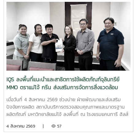
จังหวัดเชียงใหม่ เพื่อประชาสัมพันธ์บริการของหน่วยงาน และให้
คำปรึกษาแก่ผู้ประกอบการ SME ในพื้นที่จังหวัดเชียงใหม่และ
จังหวัดใกล้เคียง ฝ่ายบริหารและห้องปฏิบัติการ นำโดย รองผู้
อำนวยการฝ่ายบริหารและห้องปฏิบัติการ นางริมฤทัย พุทธวงค์
พร้อมด้วยบุคลากร ได้แก่ นางสาวสุปราณี แก้วเทียน นัก
วิทยาศาสตร์ นางสาวธนพร ดวงเดช นักวิทยาศาสตร์ นางสาว
ธนาพร สอนหล้าวงศ์ เจ้าหน้าที่บริการลูกค้า ภายในงาน IQS ได้
ร่วมออกบูธแนะนำบริการด้านการตรวจสอบคุณภาพและ
มาตรฐานผลิตภัณฑ์ พร้อมให้คำปรึกษาแก่ผู้ประกอบการเกี่ยวกับ
การพัฒนาผลิตภัณฑ์ การยกระดับมาตรฐานสินค้า และการใช้
บริการผ่านระบบ BDS เพื่อสนับสนุนการเพิ่มขีดความสามารถใน
IQS ลงพื้นที่แนะนำและสาธิตการใช้ผลิตภัณฑ์จุลินทรีย์
การแข่งขันของผู้ประกอบการไทย รวมถึงสร้างเครือข่ายความ
MMO ตราแม่โจ้ กรีน ส่งเสริมการจัดการสิ่งแวดล้อม
ร่วมมือระหว่างหน่วยงานภาครัฐ สถาบันการศึกษา และภาคธุรกิจ
สำหรับธุรกิจโรงแรม
เมื่อวันที่ 4 สิงหาคม 2569 ช่วงบ่าย ฝ่ายพัฒนาและส่งเสริม
ปัจจัยการผลิต สถาบันบริการตรวจสอบคุณภาพและมาตรฐาน
ผลิตภัณฑ์ มหาวิทยาลัยแม่โจ้ ลงพื้นที่ ณ โรงแรมแคนทารี ฮิลส์
เชียงใหม่ จังหวัดเชียงใหม่ เพื่อประชาสัมพันธ์ แนะนำผลิตภัณฑ์
4 สิงหาคม 2569 |
57
และสาธิตแนวทางการใช้งานผลิตภัณฑ์จุลินทรีย์ MMO ตราแม่โจ้
กรีน สำหรับประยุกต์ใช้ในการบริหารจัดการสิ่งแวดล้อมและดูแล