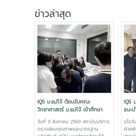
ข่าวล่าสุด
IQS ม.แม่โจ้ ต้อนรับคณะ
IQS ม
วิทยาศาสตร์ ม.แม่โจ้ เข้าศึกษา
แนะนำ
เรียนรู้เครื่องมือวิเคราะห์ขั้นสูง
จุลิน
วันที่ 9 สิงหาคม 2569 สถาบันบริการ
เมื่อว
SEM
เสริม
ตรวจสอบคุณภาพและมาตรฐาน
ฝ่ายพ
ธุรกิ