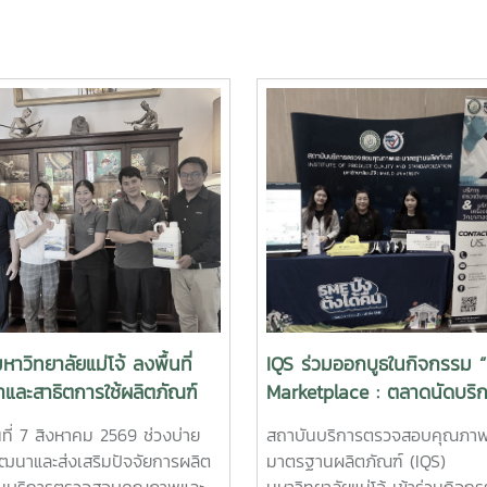
หาวิทยาลัยแม่โจ้ ลงพื้นที่
IQS ร่วมออกบูธในกิจกรรม 
และสาธิตการใช้ผลิตภัณฑ์
Marketplace : ตลาดนัดบริ
ทรีย์ MMO ตราแม่โจ้ กรีน ส่ง
ทางธุรกิจเพื่อ SME” จังหวัด
ันที่ 7 สิงหาคม 2569 ช่วงบ่าย
สถาบันบริการตรวจสอบคุณภา
การจัดการสิ่งแวดล้อมสำหรับ
เชียงใหม่
ัฒนาและส่งเสริมปัจจัยการผลิต
มาตรฐานผลิตภัณฑ์ (IQS)
จโรงแรม