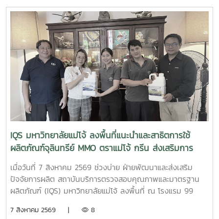
คน เข้าศึกษาหลักการและการใช้งานเครื่องมือวิเคราะห์ขั้นสูง
กล้องจุลทรรศน์อิเล็กตรอนแบบส่องกราด (Scanning Electron
Microscope: SEM) ณ ห้องปฏิบัติการของสถาบันฯการเข้า
ศึกษาเรียนรู้ครั้งนี้เป็นส่วนหนึ่งของการเรียนการสอน รายวิชา
10307319 ปฏิบัติการการวิเคราะห์ลักษณะเฉพาะของวัสดุ โดยมี
ผู้ช่วยศาสตราจารย์ ดร.สุภาพ ดาวทอง เป็นอาจารย์ผู้ประสาน
งานรายวิชา พร้อมนำนักศึกษาจำนวน 18 คน เข้าร่วมกิจกรรมผู้
เข้าร่วมได้เรียนรู้หลักการทำงานของเครื่อง SEM พร้อมรับฟังคำ
แนะนำและการสาธิต ตั้งแต่ การเตรียมตัวอย่าง ขั้นตอนการ
ทำงาน การใช้เครื่องมือ ตลอดจนการวิเคราะห์ภาพและผลจาก
เครื่อง SEM เพื่อเสริมสร้างความรู้และประสบการณ์ด้านการ
วิเคราะห์ลักษณะเฉพาะของวัสดุ และให้นักศึกษาสามารถนำความรู้
IQS มหาวิทยาลัยแม่โจ้ ลงพื้นที่แนะนำและสาธิตการใช้
จากการปฏิบัติจริงไปประยุกต์ใช้ในการเรียนและการวิจัยด้าน
ผลิตภัณฑ์จุลินทรีย์ MMO ตราแม่โจ้ กรีน ส่งเสริมการ
นวัตกรรมวัสดุต่อไป
จัดการสิ่งแวดล้อมสำหรับธุรกิจโรงแรม
เมื่อวันที่ 7 สิงหาคม 2569 ช่วงบ่าย ฝ่ายพัฒนาและส่งเสริม
ปัจจัยการผลิต สถาบันบริการตรวจสอบคุณภาพและมาตรฐาน
ผลิตภัณฑ์ (IQS) มหาวิทยาลัยแม่โจ้ ลงพื้นที่ ณ โรงแรม 99
เดอะ แกลเลอรี่ จังหวัดเชียงใหม่ เพื่อประชาสัมพันธ์ แนะนำ
7 สิงหาคม 2569 |
8
ผลิตภัณฑ์ และสาธิตแนวทางการใช้ ผลิตภัณฑ์จุลินทรีย์ MMO