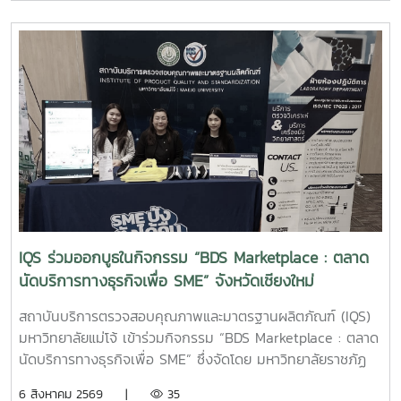
ตราแม่โจ้ กรีน สำหรับประยุกต์ใช้ในการบริหารจัดการสิ่งแวดล้อม
และดูแลพื้นที่ต่าง ๆ ภายในสถานประกอบการ เพื่อเพิ่ม
ประสิทธิภาพในการจัดการด้านสุขอนามัย ลดกลิ่นไม่พึงประสงค์
และสนับสนุนการดำเนินธุรกิจที่เป็นมิตรต่อสิ่งแวดล้อม การ
ลงพื้นที่ในครั้งนี้ นำโดย ผู้ช่วยศาสตราจารย์ ดร.ฉันทนา ซูแสวง
ทรัพย์ รองผู้อำนวยการฝ่ายวิจัยและนวัตกรรม และ นายพัฒน์ โก
จินอก หัวหน้าฝ่ายพัฒนาและส่งเสริมปัจจัยการผลิต พร้อมด้วย
บุคลากรในฝ่าย ได้แก่ นางสาววาสนา กาฬภักดี นักวิทยาศาสตร์
นายสหรัฐ ตั๋นก้อน เจ้าหน้าที่ขายจุลินทรีย์ และ นายนิวัช ออนศรี
ผู้ปฏิบัติงานเกษตร การให้คำแนะนำและสาธิตการใช้งานในครั้งนี้
มุ่งเน้นการถ่ายทอดองค์ความรู้เกี่ยวกับการใช้ผลิตภัณฑ์จุลินทรีย์
ให้เหมาะสมกับพื้นที่ใช้งานจริง พร้อมแลกเปลี่ยนข้อมูลและข้อ
IQS ร่วมออกบูธในกิจกรรม “BDS Marketplace : ตลาด
เสนอแนะกับผู้ประกอบการ เพื่อให้สามารถนำผลิตภัณฑ์ไป
นัดบริการทางธุรกิจเพื่อ SME” จังหวัดเชียงใหม่
ประยุกต์ใช้ได้อย่างเกิดประสิทธิภาพสูงสุด และส่งเสริมการจัดการ
สิ่งแวดล้อมภายในธุรกิจโรงแรมอย่างยั่งยืน สถาบันบริการตรวจ
สถาบันบริการตรวจสอบคุณภาพและมาตรฐานผลิตภัณฑ์ (IQS)
สอบคุณภาพและมาตรฐานผลิตภัณฑ์ มหาวิทยาลัยแม่โจ้ ยังคง
มหาวิทยาลัยแม่โจ้ เข้าร่วมกิจกรรม “BDS Marketplace : ตลาด
มุ่งมั่นในการพัฒนา ถ่ายทอดองค์ความรู้ และสนับสนุนการใช้
นัดบริการทางธุรกิจเพื่อ SME” ซึ่งจัดโดย มหาวิทยาลัยราชภัฏ
ผลิตภัณฑ์ที่เป็นมิตรต่อสิ่งแวดล้อม เพื่อยกระดับคุณภาพการให้
สวนสุนันทา ภายใต้โครงการสนับสนุนการจัดการและพัฒนาเครือ
6 สิงหาคม 2569 |
35
บริการแก่ภาคธุรกิจและสังคมอย่างต่อเนื่อง