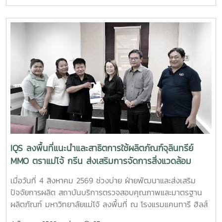
ข่ายผู้ให้บริการโครงการส่งเสริมผู้ประกอบการผ่านระบบ BDS
เมื่อวันที่ 5 สิงหาคม 2569 ณ โรงแรมเชียงใหม่แกรนด์วิว
จังหวัดเชียงใหม่ เพื่อประชาสัมพันธ์บริการของหน่วยงาน และให้
คำปรึกษาแก่ผู้ประกอบการ SME ในพื้นที่จังหวัดเชียงใหม่และ
จังหวัดใกล้เคียง ฝ่ายบริหารและห้องปฏิบัติการ นำโดย รองผู้
อำนวยการฝ่ายบริหารและห้องปฏิบัติการ นางริมฤทัย พุทธวงค์
พร้อมด้วยบุคลากร ได้แก่ นางสาวสุปราณี แก้วเทียน นัก
วิทยาศาสตร์ นางสาวธนพร ดวงเดช นักวิทยาศาสตร์ นางสาว
ธนาพร สอนหล้าวงศ์ เจ้าหน้าที่บริการลูกค้า ภายในงาน IQS ได้
ร่วมออกบูธแนะนำบริการด้านการตรวจสอบคุณภาพและ
มาตรฐานผลิตภัณฑ์ พร้อมให้คำปรึกษาแก่ผู้ประกอบการเกี่ยวกับ
การพัฒนาผลิตภัณฑ์ การยกระดับมาตรฐานสินค้า และการใช้
บริการผ่านระบบ BDS เพื่อสนับสนุนการเพิ่มขีดความสามารถใน
IQS ลงพื้นที่แนะนำและสาธิตการใช้ผลิตภัณฑ์จุลินทรีย์
การแข่งขันของผู้ประกอบการไทย รวมถึงสร้างเครือข่ายความ
MMO ตราแม่โจ้ กรีน ส่งเสริมการจัดการสิ่งแวดล้อม
ร่วมมือระหว่างหน่วยงานภาครัฐ สถาบันการศึกษา และภาคธุรกิจ
สำหรับธุรกิจโรงแรม
เมื่อวันที่ 4 สิงหาคม 2569 ช่วงบ่าย ฝ่ายพัฒนาและส่งเสริม
ปัจจัยการผลิต สถาบันบริการตรวจสอบคุณภาพและมาตรฐาน
ผลิตภัณฑ์ มหาวิทยาลัยแม่โจ้ ลงพื้นที่ ณ โรงแรมแคนทารี ฮิลส์
เชียงใหม่ จังหวัดเชียงใหม่ เพื่อประชาสัมพันธ์ แนะนำผลิตภัณฑ์