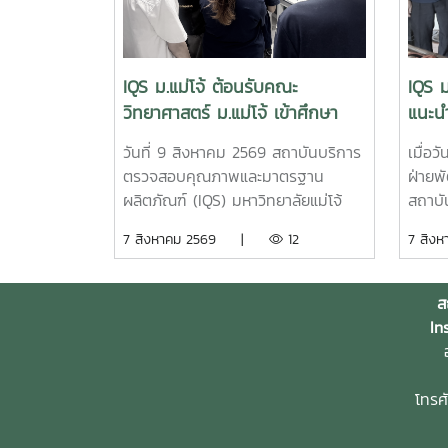
IQS ม.แม่โจ้ ต้อนรับคณะ
IQS ม
วิทยาศาสตร์ ม.แม่โจ้ เข้าศึกษา
แนะนำ
เรียนรู้เครื่องมือวิเคราะห์ขั้นสูง
จุลิน
วันที่ 9 สิงหาคม 2569 สถาบันบริการ
เมื่อว
SEM
เสริม
ตรวจสอบคุณภาพและมาตรฐาน
ฝ่ายพ
ธุรกิ
ผลิตภัณฑ์ (IQS) มหาวิทยาลัยแม่โจ้
สถาบ
ให้การต้อนรับอาจารย์และนักศึกษาจาก
มาตรฐ
7 สิงหาคม 2569 |
12
7 สิ
หลักสูตรวิทยาศาสตรมหาบัณฑิต สาขา
มหาวิ
วิชานวัตกรรมวัสดุ และหลักสูตรวิทยา
99 เดอ
ศาสตรบัณฑิต สาขาวิชานวัตกรรมวัสดุ
เพื่อ
ส
คณะวิทยาศาสตร์ มหาวิทยาลัยแม่โจ้
และสา
In
จำนวน 19 คน เข้าศึกษาหลักการและ
จุลิน
อ
การใช้งานเครื่องมือวิเคราะห์ขั้นสูง
ประยุก
กล้องจุลทรรศน์อิเล็กตรอนแบบส่อง
แวดล้
โทรศ
กราด (Scanning Electron
สถานป
Microscope: SEM) ณ ห้องปฏิบัติการ
ประสิ