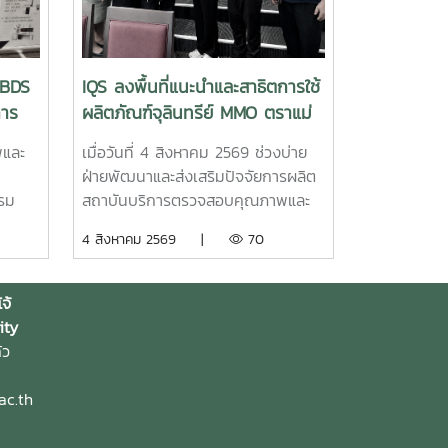
“BDS
IQS ลงพื้นที่แนะนำและสาธิตการใช้
การ
ผลิตภัณฑ์จุลินทรีย์ MMO ตราแม่
โจ้ กรีน ส่งเสริมการจัดการสิ่ง
พและ
เมื่อวันที่ 4 สิงหาคม 2569 ช่วงบ่าย
แวดล้อมสำหรับธุรกิจโรงแรม
ฝ่ายพัฒนาและส่งเสริมปัจจัยการผลิต
รรม
สถาบันบริการตรวจสอบคุณภาพและ
บริการ
มาตรฐานผลิตภัณฑ์ มหาวิทยาลัยแม่โจ้
4 สิงหาคม 2569 |
70
ลงพื้นที่ ณ โรงแรมแคนทารี ฮิลส์
ภายใต้
เชียงใหม่ จังหวัดเชียงใหม่ เพื่อ
ะ
ประชาสัมพันธ์ แนะนำผลิตภัณฑ์ และ
จ้
งการ
สาธิตแนวทางการใช้งานผลิตภัณฑ์
ity
 BDS
จุลินทรีย์ MMO ตราแม่โจ้ กรีน สำหรับ
้ว
โรงแรม
ประยุกต์ใช้ในการบริหารจัดการสิ่ง
ใหม่
แวดล้อมและดูแลพื้นที่ต่าง ๆ ภายใน
ac.th
่วย
สถานประกอบการ โดยชื่อสถานที่ดัง
อบการ
กล่าวตรงกับชื่อภาษาไทยที่โรงแรมใช้