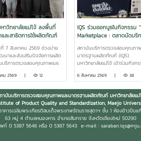
หาวิทยาลัยแม่โจ้ ลงพื้นที่
IQS ร่วมออกบูธในกิจกรรม 
และสาธิตการใช้ผลิตภัณฑ์
Marketplace : ตลาดนัดบริ
ทรีย์ MMO ตราแม่โจ้ กรีน ส่ง
ทางธุรกิจเพื่อ SME” จังหวัด
ันที่ 7 สิงหาคม 2569 ช่วงบ่าย
สถาบันบริการตรวจสอบคุณภา
การจัดการสิ่งแวดล้อมสำหรับ
เชียงใหม่
ัฒนาและส่งเสริมปัจจัยการผลิต
มาตรฐานผลิตภัณฑ์ (IQS)
จโรงแรม
ันบริการตรวจสอบคุณภาพและ
มหาวิทยาลัยแม่โจ้ เข้าร่วมกิจก
านผลิตภัณฑ์ (IQS)
“BDS Marketplace : ตลาดนัด
งหาคม 2569 |
12
6 สิงหาคม 2569 |
38
ทยาลัยแม่โจ้ ลงพื้นที่ ณ โรงแรม
ทางธุรกิจเพื่อ SME” ซึ่งจัดโดย
ะ แกลเลอรี่ จังหวัดเชียงใหม่
มหาวิทยาลัยราชภัฏสวนสุนันทา 
ประชาสัมพันธ์ แนะนำผลิตภัณฑ์
โครงการสนับสนุนการจัดการแล
ถาบันบริการตรวจสอบคุณภาพและมาตรฐานผลิตภัณฑ์ มหาวิทยาลัยแม่โ
ธิตแนวทางการใช้ ผลิตภัณฑ์
พัฒนาเครือข่ายผู้ให้บริการโคร
stitute of Product Quality and Standardization, Maejo Univers
ทรีย์ MMO ตราแม่โจ้ กรีน สำหรับ
ส่งเสริมผู้ประกอบการผ่านระบบ
าคารเฉลิมพระเกียรติสมเด็จพระเทพรัตนราชสุดาฯ ชั้น 1 ห้องข้าวปิ่นแก
ต์ใช้ในการบริหารจัดการสิ่ง
เมื่อวันที่ 5 สิงหาคม 2569 ณ 
63 หมู่ 4 ตำบลหนองหาร
อำเภอสันทราย จังหวัดเชียงใหม่ 50290
อมและดูแลพื้นที่ต่าง ๆ ภายใน
เชียงใหม่แกรนด์วิว จังหวัดเชียง
ัพท์ 0 5387 5646 หรือ 0 5387 5643
e-mail : saraban.iqs@mju.
ระกอบการ เพื่อเพิ่ม
เพื่อประชาสัมพันธ์บริการของหน
ทธิภาพในการจัดการด้านสุข
งาน และให้คำปรึกษาแก่ผู้ประก