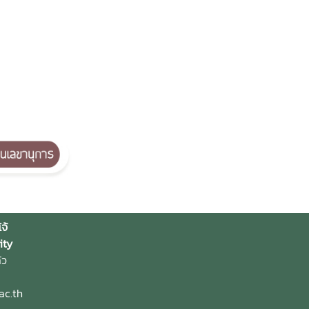
จ้
ity
้ว
ac.th