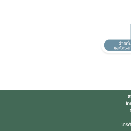
ส
In
อ
โทรศ