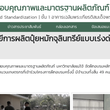
d Standardization | ชั้น 1 อาคารเฉลิมพระเกียรติสมเด็จ
640
ข่าวสารประชาสัมพันธ์
กล่องเอกสาร
ข้อเสนอแนะ
การผลิตปุ๋ยหมักจุลินทรีย์แบบเร่ง
ภาพและมาตรฐานผลิตภัณฑ์ มหาวิทยาลัยแม่โจ้ จัดฝึกอบรมหลักสูตร “ก
จำนวนเกษตรกรที่เข้าร่วมโครงการฝึกอบรมครั้งนี้ มีจำนวนทั้งสิ้น 