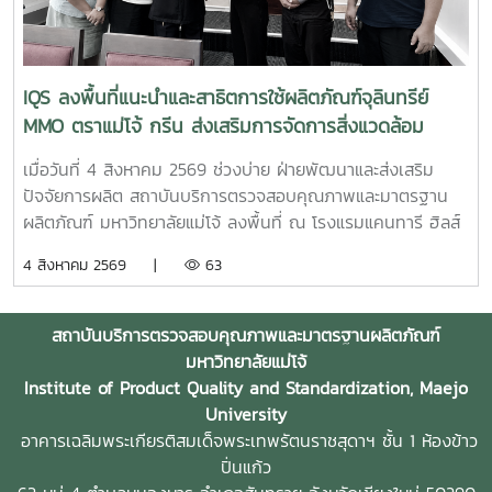
ร่วมออกบูธแนะนำบริการด้านการตรวจสอบคุณภาพและ
มาตรฐานผลิตภัณฑ์ พร้อมให้คำปรึกษาแก่ผู้ประกอบการเกี่ยวกับ
การพัฒนาผลิตภัณฑ์ การยกระดับมาตรฐานสินค้า และการใช้
บริการผ่านระบบ BDS เพื่อสนับสนุนการเพิ่มขีดความสามารถใน
IQS ลงพื้นที่แนะนำและสาธิตการใช้ผลิตภัณฑ์จุลินทรีย์
การแข่งขันของผู้ประกอบการไทย รวมถึงสร้างเครือข่ายความ
MMO ตราแม่โจ้ กรีน ส่งเสริมการจัดการสิ่งแวดล้อม
ร่วมมือระหว่างหน่วยงานภาครัฐ สถาบันการศึกษา และภาคธุรกิจ
สำหรับธุรกิจโรงแรม
เมื่อวันที่ 4 สิงหาคม 2569 ช่วงบ่าย ฝ่ายพัฒนาและส่งเสริม
ปัจจัยการผลิต สถาบันบริการตรวจสอบคุณภาพและมาตรฐาน
ผลิตภัณฑ์ มหาวิทยาลัยแม่โจ้ ลงพื้นที่ ณ โรงแรมแคนทารี ฮิลส์
เชียงใหม่ จังหวัดเชียงใหม่ เพื่อประชาสัมพันธ์ แนะนำผลิตภัณฑ์
4 สิงหาคม 2569 |
63
และสาธิตแนวทางการใช้งานผลิตภัณฑ์จุลินทรีย์ MMO ตราแม่โจ้
กรีน สำหรับประยุกต์ใช้ในการบริหารจัดการสิ่งแวดล้อมและดูแล
พื้นที่ต่าง ๆ ภายในสถานประกอบการ โดยชื่อสถานที่ดังกล่าว
สถาบันบริการตรวจสอบคุณภาพและมาตรฐานผลิตภัณฑ์
ตรงกับชื่อภาษาไทยที่โรงแรมใช้อย่างเป็นทางการ การลงพื้นที่
มหาวิทยาลัยแม่โจ้
ครั้งนี้นำโดย ผู้ช่วยศาสตราจารย์ ดร.ฉันทนา ซูแสวงทรัพย์ รอง
Institute of Product Quality and Standardization, Maejo
ผู้อำนวยการฝ่ายวิจัยและนวัตกรรม และ นายพัฒน์ โกจินอก
University
หัวหน้าฝ่ายพัฒนาและส่งเสริมปัจจัยการผลิต พร้อมด้วยบุคลากร
อาคารเฉลิมพระเกียรติสมเด็จพระเทพรัตนราชสุดาฯ ชั้น 1 ห้องข้าว
ในฝ่าย ได้แก่ นางสาววาสนา กาฬภักดี นักวิทยาศาสตร์ นาย
ปิ่นแก้ว
สหรัฐ ตั๋นก้อน เจ้าหน้าที่ขายจุลินทรีย์ และ นายนิวัช ออนศรี ผู้