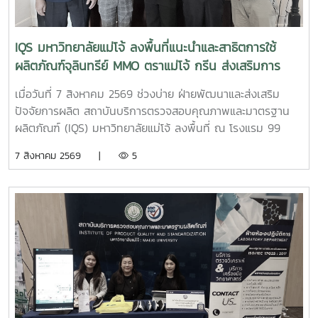
ทำงาน การใช้เครื่องมือ ตลอดจนการวิเคราะห์ภาพและผลจาก
เครื่อง SEM เพื่อเสริมสร้างความรู้และประสบการณ์ด้านการ
วิเคราะห์ลักษณะเฉพาะของวัสดุ และให้นักศึกษาสามารถนำความรู้
IQS มหาวิทยาลัยแม่โจ้ ลงพื้นที่แนะนำและสาธิตการใช้
จากการปฏิบัติจริงไปประยุกต์ใช้ในการเรียนและการวิจัยด้าน
ผลิตภัณฑ์จุลินทรีย์ MMO ตราแม่โจ้ กรีน ส่งเสริมการ
นวัตกรรมวัสดุต่อไป
จัดการสิ่งแวดล้อมสำหรับธุรกิจโรงแรม
เมื่อวันที่ 7 สิงหาคม 2569 ช่วงบ่าย ฝ่ายพัฒนาและส่งเสริม
ปัจจัยการผลิต สถาบันบริการตรวจสอบคุณภาพและมาตรฐาน
ผลิตภัณฑ์ (IQS) มหาวิทยาลัยแม่โจ้ ลงพื้นที่ ณ โรงแรม 99
เดอะ แกลเลอรี่ จังหวัดเชียงใหม่ เพื่อประชาสัมพันธ์ แนะนำ
7 สิงหาคม 2569 |
5
ผลิตภัณฑ์ และสาธิตแนวทางการใช้ ผลิตภัณฑ์จุลินทรีย์ MMO
ตราแม่โจ้ กรีน สำหรับประยุกต์ใช้ในการบริหารจัดการสิ่งแวดล้อม
และดูแลพื้นที่ต่าง ๆ ภายในสถานประกอบการ เพื่อเพิ่ม
ประสิทธิภาพในการจัดการด้านสุขอนามัย ลดกลิ่นไม่พึงประสงค์
และสนับสนุนการดำเนินธุรกิจที่เป็นมิตรต่อสิ่งแวดล้อม การ
ลงพื้นที่ในครั้งนี้ นำโดย ผู้ช่วยศาสตราจารย์ ดร.ฉันทนา ซูแสวง
ทรัพย์ รองผู้อำนวยการฝ่ายวิจัยและนวัตกรรม และ นายพัฒน์ โก
จินอก หัวหน้าฝ่ายพัฒนาและส่งเสริมปัจจัยการผลิต พร้อมด้วย
บุคลากรในฝ่าย ได้แก่ นางสาววาสนา กาฬภักดี นักวิทยาศาสตร์
นายสหรัฐ ตั๋นก้อน เจ้าหน้าที่ขายจุลินทรีย์ และ นายนิวัช ออนศรี