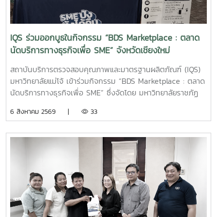
ผู้ปฏิบัติงานเกษตร การให้คำแนะนำและสาธิตการใช้งานในครั้งนี้
มุ่งเน้นการถ่ายทอดองค์ความรู้เกี่ยวกับการใช้ผลิตภัณฑ์จุลินทรีย์
ให้เหมาะสมกับพื้นที่ใช้งานจริง พร้อมแลกเปลี่ยนข้อมูลและข้อ
IQS ร่วมออกบูธในกิจกรรม “BDS Marketplace : ตลาด
เสนอแนะกับผู้ประกอบการ เพื่อให้สามารถนำผลิตภัณฑ์ไป
นัดบริการทางธุรกิจเพื่อ SME” จังหวัดเชียงใหม่
ประยุกต์ใช้ได้อย่างเกิดประสิทธิภาพสูงสุด และส่งเสริมการจัดการ
สิ่งแวดล้อมภายในธุรกิจโรงแรมอย่างยั่งยืน สถาบันบริการตรวจ
สถาบันบริการตรวจสอบคุณภาพและมาตรฐานผลิตภัณฑ์ (IQS)
สอบคุณภาพและมาตรฐานผลิตภัณฑ์ มหาวิทยาลัยแม่โจ้ ยังคง
มหาวิทยาลัยแม่โจ้ เข้าร่วมกิจกรรม “BDS Marketplace : ตลาด
มุ่งมั่นในการพัฒนา ถ่ายทอดองค์ความรู้ และสนับสนุนการใช้
นัดบริการทางธุรกิจเพื่อ SME” ซึ่งจัดโดย มหาวิทยาลัยราชภัฏ
ผลิตภัณฑ์ที่เป็นมิตรต่อสิ่งแวดล้อม เพื่อยกระดับคุณภาพการให้
สวนสุนันทา ภายใต้โครงการสนับสนุนการจัดการและพัฒนาเครือ
6 สิงหาคม 2569 |
33
บริการแก่ภาคธุรกิจและสังคมอย่างต่อเนื่อง
ข่ายผู้ให้บริการโครงการส่งเสริมผู้ประกอบการผ่านระบบ BDS
เมื่อวันที่ 5 สิงหาคม 2569 ณ โรงแรมเชียงใหม่แกรนด์วิว
จังหวัดเชียงใหม่ เพื่อประชาสัมพันธ์บริการของหน่วยงาน และให้
คำปรึกษาแก่ผู้ประกอบการ SME ในพื้นที่จังหวัดเชียงใหม่และ
จังหวัดใกล้เคียง ฝ่ายบริหารและห้องปฏิบัติการ นำโดย รองผู้
อำนวยการฝ่ายบริหารและห้องปฏิบัติการ นางริมฤทัย พุทธวงค์
พร้อมด้วยบุคลากร ได้แก่ นางสาวสุปราณี แก้วเทียน นัก
วิทยาศาสตร์ นางสาวธนพร ดวงเดช นักวิทยาศาสตร์ นางสาว
ธนาพร สอนหล้าวงศ์ เจ้าหน้าที่บริการลูกค้า ภายในงาน IQS ได้