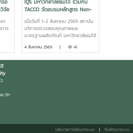
ารือ
IQS มหาวิทยาลัยแม่โจ้ ร่วมกับ
ิจัย
TACCO จัดอบรมหลักสูตร Non-
อรมนี
Degree พัฒนาผู้ประกอบการโกโก้
วลา
เมื่อวันที่ 1–2 สิงหาคม 2569 สถาบัน
ษตร
สร้างสรรค์ ยกระดับการแปรรูป
ิการ
บริการตรวจสอบคุณภาพและ
ช็อกโกแลตไทยสู่มาตรฐานสากล
มาตรฐานผลิตภัณฑ์ มหาวิทยาลัยแม่โจ้
โจ้
จัดการฝึกอบรม Module 6 : การผลิต
4 สิงหาคม 2569 |
41
ร่วม
ช็อกโกแลตและผลิตภัณฑ์โกโก้
ัณฑ์
มาตรฐานอุตสาหกรรม จากทั้งหมด 9
ษา
Module ภายใต้หลักสูตร
จ้
เหมาะ
ประกาศนียบัตร (Non-Degree) "ผู้
ity
วดล้อม
ประกอบการโกโก้สร้างสรรค์และ
้ว
เทคโนโลยีการแปรรูปมูลค่าสูงสู่ตลาด
ให้
สากล (Creative Cocoa
ac.th
ย่าง
Entrepreneur and High-Value
ี้
Processing Technologist for
 ความ
Global Markets)" ณ อาคาร
ัย
เฉลิมพระเกียรติสมเด็จพระเทพรัตน
หรับ
ราชสุดา ชั้น 2 สถาบันบริการตรวจ
นโยบายการพัฒนาระบบ
|
ทีมพัฒนาระบบ