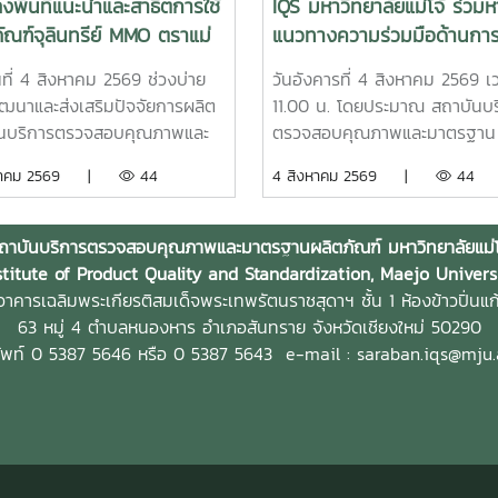
งพื้นที่แนะนำและสาธิตการใช้
IQS มหาวิทยาลัยแม่โจ้ ร่วมห
ัณฑ์จุลินทรีย์ MMO ตราแม่
แนวทางความร่วมมือด้านการว
รีน ส่งเสริมการจัดการสิ่ง
และทดสอบปุ๋ยจากประเทศเย
ันที่ 4 สิงหาคม 2569 ช่วงบ่าย
วันอังคารที่ 4 สิงหาคม 2569 เ
้อมสำหรับธุรกิจโรงแรม
มุ่งยกระดับนวัตกรรมการเก
ัฒนาและส่งเสริมปัจจัยการผลิต
11.00 น. โดยประมาณ สถาบันบร
ไทย
ันบริการตรวจสอบคุณภาพและ
ตรวจสอบคุณภาพและมาตรฐาน
านผลิตภัณฑ์ มหาวิทยาลัยแม่โจ้
ผลิตภัณฑ์ (IQS) มหาวิทยาลัยแม่
งหาคม 2569 |
44
4 สิงหาคม 2569 |
44
นที่ ณ โรงแรมแคนทารี ฮิลส์
ร่วมหารือแนวทางการสร้างความ
หม่ จังหวัดเชียงใหม่ เพื่อ
มือด้านการวิจัยและทดสอบผลิตภ
สัมพันธ์ แนะนำผลิตภัณฑ์ และ
ปุ๋ยจากประเทศเยอรมนี เพื่อศึก
ถาบันบริการตรวจสอบคุณภาพและมาตรฐานผลิตภัณฑ์ มหาวิทยาลัยแม่โ
แนวทางการใช้งานผลิตภัณฑ์
คุณภาพ ประสิทธิภาพ และความ
stitute of Product Quality and Standardization, Maejo Univers
ทรีย์ MMO ตราแม่โจ้ กรีน สำหรับ
สมของผลิตภัณฑ์ภายใต้สภาพแ
าคารเฉลิมพระเกียรติสมเด็จพระเทพรัตนราชสุดาฯ ชั้น 1 ห้องข้าวปิ่นแก
ต์ใช้ในการบริหารจัดการสิ่ง
และบริบททางการเกษตรของ
63 หมู่ 4 ตำบลหนองหาร
อำเภอสันทราย จังหวัดเชียงใหม่ 50290
อมและดูแลพื้นที่ต่าง ๆ ภายใน
ประเทศไทย ก่อนนำไปประยุกต์ใช้
ัพท์ 0 5387 5646 หรือ 0 5387 5643
e-mail : saraban.iqs@mju.
ระกอบการ โดยชื่อสถานที่ดัง
เกิดประโยชน์ต่อภาคการเกษตรอ
ตรงกับชื่อภาษาไทยที่โรงแรมใช้
เหมาะสมและยั่งยืน การหารือครั้งน
ป็นทางการ การลงพื้นที่ครั้งนี้
ครอบคลุมประเด็นสำคัญ ได้แก่
 ผู้ช่วยศาสตราจารย์ ดร.ฉันทนา
เป็นไปได้ในการจัดทำโครงการวิจ
งทรัพย์ รองผู้อำนวยการฝ่าย
แนวทางการนำเข้าตัวอย่างปุ๋ยสำ