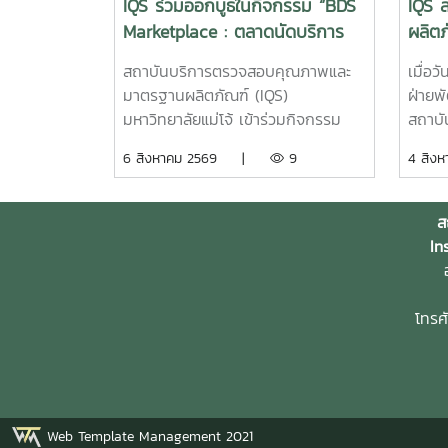
IQS ร่วมออกบูธในกิจกรรม “BDS
IQS ล
Marketplace : ตลาดนัดบริการ
ผลิตภ
ทางธุรกิจเพื่อ SME” จังหวัด
โจ้ ก
สถาบันบริการตรวจสอบคุณภาพและ
เมื่อว
เชียงใหม่
แวดล
มาตรฐานผลิตภัณฑ์ (IQS)
ฝ่ายพ
มหาวิทยาลัยแม่โจ้ เข้าร่วมกิจกรรม
สถาบ
“BDS Marketplace : ตลาดนัดบริการ
มาตรฐ
6 สิงหาคม 2569 |
9
4 สิ
ทางธุรกิจเพื่อ SME” ซึ่งจัดโดย
ลงพื้
มหาวิทยาลัยราชภัฏสวนสุนันทา ภายใต้
เชียงใ
โครงการสนับสนุนการจัดการและ
ประชา
ส
พัฒนาเครือข่ายผู้ให้บริการโครงการ
สาธิต
In
ส่งเสริมผู้ประกอบการผ่านระบบ BDS
จุลิน
อ
เมื่อวันที่ 5 สิงหาคม 2569 ณ โรงแรม
ประยุก
เชียงใหม่แกรนด์วิว จังหวัดเชียงใหม่
แวดล้
โทรศ
เพื่อประชาสัมพันธ์บริการของหน่วย
สถานป
งาน และให้คำปรึกษาแก่ผู้ประกอบการ
กล่าว
SME ในพื้นที่จังหวัดเชียงใหม่และ
อย่างเ
จังหวัดใกล้เคียง ฝ่ายบริหารและห้อง
นำโดย
ปฏิบัติการ นำโดย รองผู้อำนวยการ
ซูแสว
Web Template Management 2021