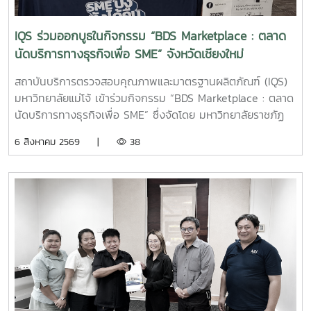
มุ่งเน้นการถ่ายทอดองค์ความรู้เกี่ยวกับการใช้ผลิตภัณฑ์จุลินทรีย์
ให้เหมาะสมกับพื้นที่ใช้งานจริง พร้อมแลกเปลี่ยนข้อมูลและข้อ
IQS ร่วมออกบูธในกิจกรรม “BDS Marketplace : ตลาด
เสนอแนะกับผู้ประกอบการ เพื่อให้สามารถนำผลิตภัณฑ์ไป
นัดบริการทางธุรกิจเพื่อ SME” จังหวัดเชียงใหม่
ประยุกต์ใช้ได้อย่างเกิดประสิทธิภาพสูงสุด และส่งเสริมการจัดการ
สิ่งแวดล้อมภายในธุรกิจโรงแรมอย่างยั่งยืน สถาบันบริการตรวจ
สถาบันบริการตรวจสอบคุณภาพและมาตรฐานผลิตภัณฑ์ (IQS)
สอบคุณภาพและมาตรฐานผลิตภัณฑ์ มหาวิทยาลัยแม่โจ้ ยังคง
มหาวิทยาลัยแม่โจ้ เข้าร่วมกิจกรรม “BDS Marketplace : ตลาด
มุ่งมั่นในการพัฒนา ถ่ายทอดองค์ความรู้ และสนับสนุนการใช้
นัดบริการทางธุรกิจเพื่อ SME” ซึ่งจัดโดย มหาวิทยาลัยราชภัฏ
ผลิตภัณฑ์ที่เป็นมิตรต่อสิ่งแวดล้อม เพื่อยกระดับคุณภาพการให้
สวนสุนันทา ภายใต้โครงการสนับสนุนการจัดการและพัฒนาเครือ
6 สิงหาคม 2569 |
38
บริการแก่ภาคธุรกิจและสังคมอย่างต่อเนื่อง
ข่ายผู้ให้บริการโครงการส่งเสริมผู้ประกอบการผ่านระบบ BDS
เมื่อวันที่ 5 สิงหาคม 2569 ณ โรงแรมเชียงใหม่แกรนด์วิว
จังหวัดเชียงใหม่ เพื่อประชาสัมพันธ์บริการของหน่วยงาน และให้
คำปรึกษาแก่ผู้ประกอบการ SME ในพื้นที่จังหวัดเชียงใหม่และ
จังหวัดใกล้เคียง ฝ่ายบริหารและห้องปฏิบัติการ นำโดย รองผู้
อำนวยการฝ่ายบริหารและห้องปฏิบัติการ นางริมฤทัย พุทธวงค์
พร้อมด้วยบุคลากร ได้แก่ นางสาวสุปราณี แก้วเทียน นัก
วิทยาศาสตร์ นางสาวธนพร ดวงเดช นักวิทยาศาสตร์ นางสาว
ธนาพร สอนหล้าวงศ์ เจ้าหน้าที่บริการลูกค้า ภายในงาน IQS ได้
ร่วมออกบูธแนะนำบริการด้านการตรวจสอบคุณภาพและ