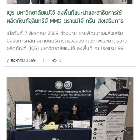
เครื่อง SEM เพื่อเสริมสร้างความรู้และประสบการณ์ด้านการ
วิเคราะห์ลักษณะเฉพาะของวัสดุ และให้นักศึกษาสามารถนำความรู้
IQS มหาวิทยาลัยแม่โจ้ ลงพื้นที่แนะนำและสาธิตการใช้
จากการปฏิบัติจริงไปประยุกต์ใช้ในการเรียนและการวิจัยด้าน
ผลิตภัณฑ์จุลินทรีย์ MMO ตราแม่โจ้ กรีน ส่งเสริมการ
นวัตกรรมวัสดุต่อไป
จัดการสิ่งแวดล้อมสำหรับธุรกิจโรงแรม
เมื่อวันที่ 7 สิงหาคม 2569 ช่วงบ่าย ฝ่ายพัฒนาและส่งเสริม
ปัจจัยการผลิต สถาบันบริการตรวจสอบคุณภาพและมาตรฐาน
ผลิตภัณฑ์ (IQS) มหาวิทยาลัยแม่โจ้ ลงพื้นที่ ณ โรงแรม 99
เดอะ แกลเลอรี่ จังหวัดเชียงใหม่ เพื่อประชาสัมพันธ์ แนะนำ
7 สิงหาคม 2569 |
12
ผลิตภัณฑ์ และสาธิตแนวทางการใช้ ผลิตภัณฑ์จุลินทรีย์ MMO
ตราแม่โจ้ กรีน สำหรับประยุกต์ใช้ในการบริหารจัดการสิ่งแวดล้อม
และดูแลพื้นที่ต่าง ๆ ภายในสถานประกอบการ เพื่อเพิ่ม
ประสิทธิภาพในการจัดการด้านสุขอนามัย ลดกลิ่นไม่พึงประสงค์
และสนับสนุนการดำเนินธุรกิจที่เป็นมิตรต่อสิ่งแวดล้อม การ
ลงพื้นที่ในครั้งนี้ นำโดย ผู้ช่วยศาสตราจารย์ ดร.ฉันทนา ซูแสวง
ทรัพย์ รองผู้อำนวยการฝ่ายวิจัยและนวัตกรรม และ นายพัฒน์ โก
จินอก หัวหน้าฝ่ายพัฒนาและส่งเสริมปัจจัยการผลิต พร้อมด้วย
บุคลากรในฝ่าย ได้แก่ นางสาววาสนา กาฬภักดี นักวิทยาศาสตร์
นายสหรัฐ ตั๋นก้อน เจ้าหน้าที่ขายจุลินทรีย์ และ นายนิวัช ออนศรี
ผู้ปฏิบัติงานเกษตร การให้คำแนะนำและสาธิตการใช้งานในครั้งนี้