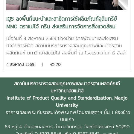
มาตรฐานผลิตภัณฑ์ พร้อมให้คำปรึกษาแก่ผู้ประกอบการเกี่ยวกับ
การพัฒนาผลิตภัณฑ์ การยกระดับมาตรฐานสินค้า และการใช้
บริการผ่านระบบ BDS เพื่อสนับสนุนการเพิ่มขีดความสามารถใน
IQS ลงพื้นที่แนะนำและสาธิตการใช้ผลิตภัณฑ์จุลินทรีย์
การแข่งขันของผู้ประกอบการไทย รวมถึงสร้างเครือข่ายความ
MMO ตราแม่โจ้ กรีน ส่งเสริมการจัดการสิ่งแวดล้อม
ร่วมมือระหว่างหน่วยงานภาครัฐ สถาบันการศึกษา และภาคธุรกิจ
สำหรับธุรกิจโรงแรม
เมื่อวันที่ 4 สิงหาคม 2569 ช่วงบ่าย ฝ่ายพัฒนาและส่งเสริม
ปัจจัยการผลิต สถาบันบริการตรวจสอบคุณภาพและมาตรฐาน
ผลิตภัณฑ์ มหาวิทยาลัยแม่โจ้ ลงพื้นที่ ณ โรงแรมแคนทารี ฮิลส์
เชียงใหม่ จังหวัดเชียงใหม่ เพื่อประชาสัมพันธ์ แนะนำผลิตภัณฑ์
4 สิงหาคม 2569 |
70
และสาธิตแนวทางการใช้งานผลิตภัณฑ์จุลินทรีย์ MMO ตราแม่โจ้
กรีน สำหรับประยุกต์ใช้ในการบริหารจัดการสิ่งแวดล้อมและดูแล
พื้นที่ต่าง ๆ ภายในสถานประกอบการ โดยชื่อสถานที่ดังกล่าว
สถาบันบริการตรวจสอบคุณภาพและมาตรฐานผลิตภัณฑ์
ตรงกับชื่อภาษาไทยที่โรงแรมใช้อย่างเป็นทางการ การลงพื้นที่
มหาวิทยาลัยแม่โจ้
ครั้งนี้นำโดย ผู้ช่วยศาสตราจารย์ ดร.ฉันทนา ซูแสวงทรัพย์ รอง
Institute of Product Quality and Standardization, Maejo
ผู้อำนวยการฝ่ายวิจัยและนวัตกรรม และ นายพัฒน์ โกจินอก
University
หัวหน้าฝ่ายพัฒนาและส่งเสริมปัจจัยการผลิต พร้อมด้วยบุคลากร
อาคารเฉลิมพระเกียรติสมเด็จพระเทพรัตนราชสุดาฯ ชั้น 1 ห้องข้าว
ในฝ่าย ได้แก่ นางสาววาสนา กาฬภักดี นักวิทยาศาสตร์ นาย
ปิ่นแก้ว
สหรัฐ ตั๋นก้อน เจ้าหน้าที่ขายจุลินทรีย์ และ นายนิวัช ออนศรี ผู้
63 หมู่ 4 ตำบลหนองหาร
อำเภอสันทราย จังหวัดเชียงใหม่ 50290
ปฏิบัติงานเกษตรสถาบันบริการตรวจสอบคุณภาพและมาตรฐาน
โทรศัพท์ 0 5387 5646 หรือ 0 5387 5643
e-mail