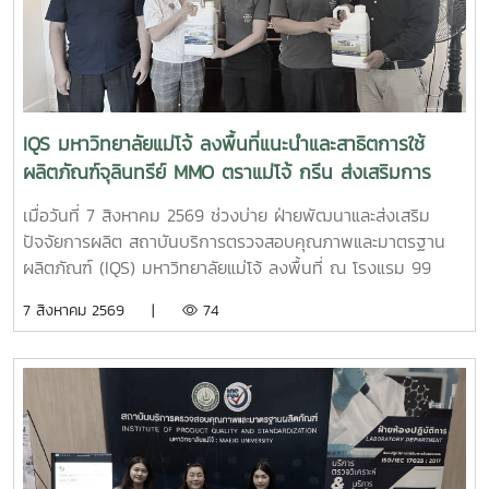
งานรายวิชา พร้อมนำนักศึกษาจำนวน 18 คน เข้าร่วมกิจกรรมผู้
เข้าร่วมได้เรียนรู้หลักการทำงานของเครื่อง SEM พร้อมรับฟังคำ
แนะนำและการสาธิต ตั้งแต่ การเตรียมตัวอย่าง ขั้นตอนการ
ทำงาน การใช้เครื่องมือ ตลอดจนการวิเคราะห์ภาพและผลจาก
เครื่อง SEM เพื่อเสริมสร้างความรู้และประสบการณ์ด้านการ
วิเคราะห์ลักษณะเฉพาะของวัสดุ และให้นักศึกษาสามารถนำความรู้
IQS มหาวิทยาลัยแม่โจ้ ลงพื้นที่แนะนำและสาธิตการใช้
จากการปฏิบัติจริงไปประยุกต์ใช้ในการเรียนและการวิจัยด้าน
ผลิตภัณฑ์จุลินทรีย์ MMO ตราแม่โจ้ กรีน ส่งเสริมการ
นวัตกรรมวัสดุต่อไป
จัดการสิ่งแวดล้อมสำหรับธุรกิจโรงแรม
เมื่อวันที่ 7 สิงหาคม 2569 ช่วงบ่าย ฝ่ายพัฒนาและส่งเสริม
ปัจจัยการผลิต สถาบันบริการตรวจสอบคุณภาพและมาตรฐาน
ผลิตภัณฑ์ (IQS) มหาวิทยาลัยแม่โจ้ ลงพื้นที่ ณ โรงแรม 99
เดอะ แกลเลอรี่ จังหวัดเชียงใหม่ เพื่อประชาสัมพันธ์ แนะนำ
7 สิงหาคม 2569 |
74
ผลิตภัณฑ์ และสาธิตแนวทางการใช้ ผลิตภัณฑ์จุลินทรีย์ MMO
ตราแม่โจ้ กรีน สำหรับประยุกต์ใช้ในการบริหารจัดการสิ่งแวดล้อม
และดูแลพื้นที่ต่าง ๆ ภายในสถานประกอบการ เพื่อเพิ่ม
ประสิทธิภาพในการจัดการด้านสุขอนามัย ลดกลิ่นไม่พึงประสงค์
และสนับสนุนการดำเนินธุรกิจที่เป็นมิตรต่อสิ่งแวดล้อม การ
ลงพื้นที่ในครั้งนี้ นำโดย ผู้ช่วยศาสตราจารย์ ดร.ฉันทนา ซูแสวง
ทรัพย์ รองผู้อำนวยการฝ่ายวิจัยและนวัตกรรม และ นายพัฒน์ โก