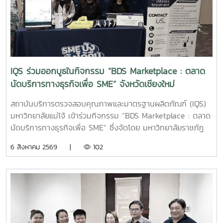
จินอก หัวหน้าฝ่ายพัฒนาและส่งเสริมปัจจัยการผลิต พร้อมด้วย
บุคลากรในฝ่าย ได้แก่ นางสาววาสนา กาฬภักดี นักวิทยาศาสตร์
นายสหรัฐ ตั๋นก้อน เจ้าหน้าที่ขายจุลินทรีย์ และ นายนิวัช ออนศรี
ผู้ปฏิบัติงานเกษตร การให้คำแนะนำและสาธิตการใช้งานในครั้งนี้
มุ่งเน้นการถ่ายทอดองค์ความรู้เกี่ยวกับการใช้ผลิตภัณฑ์จุลินทรีย์
ให้เหมาะสมกับพื้นที่ใช้งานจริง พร้อมแลกเปลี่ยนข้อมูลและข้อ
IQS ร่วมออกบูธในกิจกรรม “BDS Marketplace : ตลาด
เสนอแนะกับผู้ประกอบการ เพื่อให้สามารถนำผลิตภัณฑ์ไป
นัดบริการทางธุรกิจเพื่อ SME” จังหวัดเชียงใหม่
ประยุกต์ใช้ได้อย่างเกิดประสิทธิภาพสูงสุด และส่งเสริมการจัดการ
สิ่งแวดล้อมภายในธุรกิจโรงแรมอย่างยั่งยืน สถาบันบริการตรวจ
สถาบันบริการตรวจสอบคุณภาพและมาตรฐานผลิตภัณฑ์ (IQS)
สอบคุณภาพและมาตรฐานผลิตภัณฑ์ มหาวิทยาลัยแม่โจ้ ยังคง
มหาวิทยาลัยแม่โจ้ เข้าร่วมกิจกรรม “BDS Marketplace : ตลาด
มุ่งมั่นในการพัฒนา ถ่ายทอดองค์ความรู้ และสนับสนุนการใช้
นัดบริการทางธุรกิจเพื่อ SME” ซึ่งจัดโดย มหาวิทยาลัยราชภัฏ
ผลิตภัณฑ์ที่เป็นมิตรต่อสิ่งแวดล้อม เพื่อยกระดับคุณภาพการให้
สวนสุนันทา ภายใต้โครงการสนับสนุนการจัดการและพัฒนาเครือ
6 สิงหาคม 2569 |
102
บริการแก่ภาคธุรกิจและสังคมอย่างต่อเนื่อง
ข่ายผู้ให้บริการโครงการส่งเสริมผู้ประกอบการผ่านระบบ BDS
เมื่อวันที่ 5 สิงหาคม 2569 ณ โรงแรมเชียงใหม่แกรนด์วิว
จังหวัดเชียงใหม่ เพื่อประชาสัมพันธ์บริการของหน่วยงาน และให้
คำปรึกษาแก่ผู้ประกอบการ SME ในพื้นที่จังหวัดเชียงใหม่และ
จังหวัดใกล้เคียง ฝ่ายบริหารและห้องปฏิบัติการ นำโดย รองผู้
อำนวยการฝ่ายบริหารและห้องปฏิบัติการ นางริมฤทัย พุทธวงค์