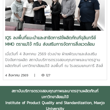
พร้อมด้วยบุคลากร ได้แก่ นางสาวสุปราณี แก้วเทียน นัก
วิทยาศาสตร์ นางสาวธนพร ดวงเดช นักวิทยาศาสตร์ นางสาว
ธนาพร สอนหล้าวงศ์ เจ้าหน้าที่บริการลูกค้า ภายในงาน IQS ได้
ร่วมออกบูธแนะนำบริการด้านการตรวจสอบคุณภาพและ
มาตรฐานผลิตภัณฑ์ พร้อมให้คำปรึกษาแก่ผู้ประกอบการเกี่ยวกับ
การพัฒนาผลิตภัณฑ์ การยกระดับมาตรฐานสินค้า และการใช้
บริการผ่านระบบ BDS เพื่อสนับสนุนการเพิ่มขีดความสามารถใน
IQS ลงพื้นที่แนะนำและสาธิตการใช้ผลิตภัณฑ์จุลินทรีย์
การแข่งขันของผู้ประกอบการไทย รวมถึงสร้างเครือข่ายความ
MMO ตราแม่โจ้ กรีน ส่งเสริมการจัดการสิ่งแวดล้อม
ร่วมมือระหว่างหน่วยงานภาครัฐ สถาบันการศึกษา และภาคธุรกิจ
สำหรับธุรกิจโรงแรม
เมื่อวันที่ 4 สิงหาคม 2569 ช่วงบ่าย ฝ่ายพัฒนาและส่งเสริม
ปัจจัยการผลิต สถาบันบริการตรวจสอบคุณภาพและมาตรฐาน
ผลิตภัณฑ์ มหาวิทยาลัยแม่โจ้ ลงพื้นที่ ณ โรงแรมแคนทารี ฮิลส์
เชียงใหม่ จังหวัดเชียงใหม่ เพื่อประชาสัมพันธ์ แนะนำผลิตภัณฑ์
4 สิงหาคม 2569 |
127
และสาธิตแนวทางการใช้งานผลิตภัณฑ์จุลินทรีย์ MMO ตราแม่โจ้
กรีน สำหรับประยุกต์ใช้ในการบริหารจัดการสิ่งแวดล้อมและดูแล
พื้นที่ต่าง ๆ ภายในสถานประกอบการ โดยชื่อสถานที่ดังกล่าว
สถาบันบริการตรวจสอบคุณภาพและมาตรฐานผลิตภัณฑ์
ตรงกับชื่อภาษาไทยที่โรงแรมใช้อย่างเป็นทางการ การลงพื้นที่
มหาวิทยาลัยแม่โจ้
ครั้งนี้นำโดย ผู้ช่วยศาสตราจารย์ ดร.ฉันทนา ซูแสวงทรัพย์ รอง
Institute of Product Quality and Standardization, Maejo
ผู้อำนวยการฝ่ายวิจัยและนวัตกรรม และ นายพัฒน์ โกจินอก
University