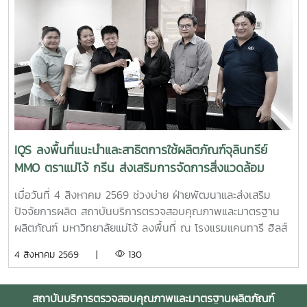
จังหวัดใกล้เคียง ฝ่ายบริหารและห้องปฏิบัติการ นำโดย รองผู้
อำนวยการฝ่ายบริหารและห้องปฏิบัติการ นางริมฤทัย พุทธวงค์
พร้อมด้วยบุคลากร ได้แก่ นางสาวสุปราณี แก้วเทียน นัก
วิทยาศาสตร์ นางสาวธนพร ดวงเดช นักวิทยาศาสตร์ นางสาว
ธนาพร สอนหล้าวงศ์ เจ้าหน้าที่บริการลูกค้า ภายในงาน IQS ได้
ร่วมออกบูธแนะนำบริการด้านการตรวจสอบคุณภาพและ
มาตรฐานผลิตภัณฑ์ พร้อมให้คำปรึกษาแก่ผู้ประกอบการเกี่ยวกับ
การพัฒนาผลิตภัณฑ์ การยกระดับมาตรฐานสินค้า และการใช้
บริการผ่านระบบ BDS เพื่อสนับสนุนการเพิ่มขีดความสามารถใน
IQS ลงพื้นที่แนะนำและสาธิตการใช้ผลิตภัณฑ์จุลินทรีย์
การแข่งขันของผู้ประกอบการไทย รวมถึงสร้างเครือข่ายความ
MMO ตราแม่โจ้ กรีน ส่งเสริมการจัดการสิ่งแวดล้อม
ร่วมมือระหว่างหน่วยงานภาครัฐ สถาบันการศึกษา และภาคธุรกิจ
สำหรับธุรกิจโรงแรม
เมื่อวันที่ 4 สิงหาคม 2569 ช่วงบ่าย ฝ่ายพัฒนาและส่งเสริม
ปัจจัยการผลิต สถาบันบริการตรวจสอบคุณภาพและมาตรฐาน
ผลิตภัณฑ์ มหาวิทยาลัยแม่โจ้ ลงพื้นที่ ณ โรงแรมแคนทารี ฮิลส์
เชียงใหม่ จังหวัดเชียงใหม่ เพื่อประชาสัมพันธ์ แนะนำผลิตภัณฑ์
4 สิงหาคม 2569 |
130
และสาธิตแนวทางการใช้งานผลิตภัณฑ์จุลินทรีย์ MMO ตราแม่โจ้
กรีน สำหรับประยุกต์ใช้ในการบริหารจัดการสิ่งแวดล้อมและดูแล
พื้นที่ต่าง ๆ ภายในสถานประกอบการ โดยชื่อสถานที่ดังกล่าว
สถาบันบริการตรวจสอบคุณภาพและมาตรฐานผลิตภัณฑ์