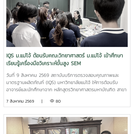
IQS ม.แม่โจ้ ต้อนรับคณะวิทยาศาสตร์ ม.แม่โจ้ เข้าศึกษา
เรียนรู้เครื่องมือวิเคราะห์ขั้นสูง SEM
วันที่ 9 สิงหาคม 2569 สถาบันบริการตรวจสอบคุณภาพและ
มาตรฐานผลิตภัณฑ์ (IQS) มหาวิทยาลัยแม่โจ้ ให้การต้อนรับ
อาจารย์และนักศึกษาจาก หลักสูตรวิทยาศาสตรมหาบัณฑิต สาขา
วิชานวัตกรรมวัสดุ และหลักสูตรวิทยาศาสตรบัณฑิต สาขาวิชา
7 สิงหาคม 2569 |
80
นวัตกรรมวัสดุ คณะวิทยาศาสตร์ มหาวิทยาลัยแม่โจ้ จำนวน 19
คน เข้าศึกษาหลักการและการใช้งานเครื่องมือวิเคราะห์ขั้นสูง
กล้องจุลทรรศน์อิเล็กตรอนแบบส่องกราด (Scanning Electron
Microscope: SEM) ณ ห้องปฏิบัติการของสถาบันฯการเข้า
ศึกษาเรียนรู้ครั้งนี้เป็นส่วนหนึ่งของการเรียนการสอน รายวิชา