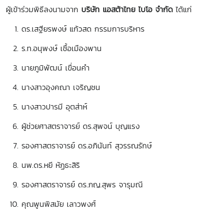
ผู้เข้าร่วมพิธีลงนามจาก
บริษัท แอสต้าไทย ไบโอ จำกัด
ได้แก่
ดร.เสฐียรพงษ์ แก้วสด กรรมการบริหาร
ร.ท.อนุพงษ์ เชื้อเมืองพาน
นายภูมิพัฒน์ เขื่อนคำ
นางสาวอุงคณา เจริญชน
นางสาวปารมี อุตส่าห์
ผู้ช่วยศาสตราจารย์ ดร.สุพจน์ บุญแรง
รองศาสตราจารย์ ดร.อภินันท์ สุวรรณรักษ์
นพ.ดร.หยี หัฏธะสิริ
รองศาสตราจารย์ ดร.ภญ.สุพร จารุมณี
คุณพูนพิสมัย เลาวพงศ์