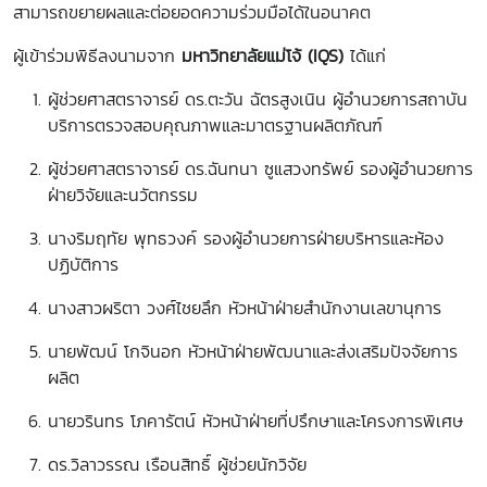
สามารถขยายผลและต่อยอดความร่วมมือได้ในอนาคต
ผู้เข้าร่วมพิธีลงนามจาก
มหาวิทยาลัยแม่โจ้ (IQS)
ได้แก่
ผู้ช่วยศาสตราจารย์ ดร.ตะวัน ฉัตรสูงเนิน ผู้อำนวยการสถาบัน
บริการตรวจสอบคุณภาพและมาตรฐานผลิตภัณฑ์
ผู้ช่วยศาสตราจารย์ ดร.ฉันทนา ซูแสวงทรัพย์ รองผู้อำนวยการ
ฝ่ายวิจัยและนวัตกรรม
นางริมฤทัย พุทธวงค์ รองผู้อำนวยการฝ่ายบริหารและห้อง
ปฏิบัติการ
นางสาวผริตา วงศ์ไชยลึก หัวหน้าฝ่ายสำนักงานเลขานุการ
นายพัฒน์ โกจินอก หัวหน้าฝ่ายพัฒนาและส่งเสริมปัจจัยการ
ผลิต
นายวรินทร โภคารัตน์ หัวหน้าฝ่ายที่ปรึกษาและโครงการพิเศษ
ดร.วิลาวรรณ เรือนสิทธิ์ ผู้ช่วยนักวิจัย