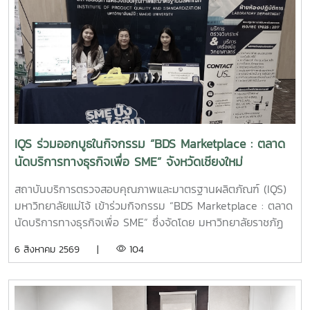
และสนับสนุนการดำเนินธุรกิจที่เป็นมิตรต่อสิ่งแวดล้อม การ
ลงพื้นที่ในครั้งนี้ นำโดย ผู้ช่วยศาสตราจารย์ ดร.ฉันทนา ซูแสวง
ทรัพย์ รองผู้อำนวยการฝ่ายวิจัยและนวัตกรรม และ นายพัฒน์ โก
จินอก หัวหน้าฝ่ายพัฒนาและส่งเสริมปัจจัยการผลิต พร้อมด้วย
บุคลากรในฝ่าย ได้แก่ นางสาววาสนา กาฬภักดี นักวิทยาศาสตร์
นายสหรัฐ ตั๋นก้อน เจ้าหน้าที่ขายจุลินทรีย์ และ นายนิวัช ออนศรี
ผู้ปฏิบัติงานเกษตร การให้คำแนะนำและสาธิตการใช้งานในครั้งนี้
มุ่งเน้นการถ่ายทอดองค์ความรู้เกี่ยวกับการใช้ผลิตภัณฑ์จุลินทรีย์
ให้เหมาะสมกับพื้นที่ใช้งานจริง พร้อมแลกเปลี่ยนข้อมูลและข้อ
IQS ร่วมออกบูธในกิจกรรม “BDS Marketplace : ตลาด
เสนอแนะกับผู้ประกอบการ เพื่อให้สามารถนำผลิตภัณฑ์ไป
นัดบริการทางธุรกิจเพื่อ SME” จังหวัดเชียงใหม่
ประยุกต์ใช้ได้อย่างเกิดประสิทธิภาพสูงสุด และส่งเสริมการจัดการ
สิ่งแวดล้อมภายในธุรกิจโรงแรมอย่างยั่งยืน สถาบันบริการตรวจ
สถาบันบริการตรวจสอบคุณภาพและมาตรฐานผลิตภัณฑ์ (IQS)
สอบคุณภาพและมาตรฐานผลิตภัณฑ์ มหาวิทยาลัยแม่โจ้ ยังคง
มหาวิทยาลัยแม่โจ้ เข้าร่วมกิจกรรม “BDS Marketplace : ตลาด
มุ่งมั่นในการพัฒนา ถ่ายทอดองค์ความรู้ และสนับสนุนการใช้
นัดบริการทางธุรกิจเพื่อ SME” ซึ่งจัดโดย มหาวิทยาลัยราชภัฏ
ผลิตภัณฑ์ที่เป็นมิตรต่อสิ่งแวดล้อม เพื่อยกระดับคุณภาพการให้
สวนสุนันทา ภายใต้โครงการสนับสนุนการจัดการและพัฒนาเครือ
6 สิงหาคม 2569 |
104
บริการแก่ภาคธุรกิจและสังคมอย่างต่อเนื่อง
ข่ายผู้ให้บริการโครงการส่งเสริมผู้ประกอบการผ่านระบบ BDS
เมื่อวันที่ 5 สิงหาคม 2569 ณ โรงแรมเชียงใหม่แกรนด์วิว
จังหวัดเชียงใหม่ เพื่อประชาสัมพันธ์บริการของหน่วยงาน และให้
คำปรึกษาแก่ผู้ประกอบการ SME ในพื้นที่จังหวัดเชียงใหม่และ