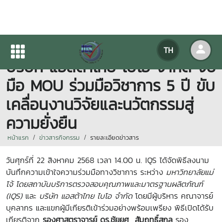
มหาวิทยาลัยแม่โจ้ โดย IQS –
TH
บริษัท แอสต้าไทย ไบโอ จำกัด จับ
มือ MOU ร่วมมือวิชาการ 5 ปี ขับ
เคลื่อนงานวิจัยและนวัตกรรมสู่
ความยั่งยืน
หน้าแรก
ข่าวสารกิจกรรม
รายละเอียดข่าวสาร
วันศุกร์ที่ 22 สิงหาคม 2568 เวลา 14.00 น. IQS ได้จัดพิธีลงนาม
บันทึกความเข้าใจความร่วมมือทางวิชาการ ระหว่าง
มหาวิทยาลัยแม่
โจ้ โดยสถาบันบริการตรวจสอบคุณภาพและมาตรฐานผลิตภัณฑ์
(IQS)
และ
บริษัท แอสต้าไทย ไบโอ จำกัด
โดยมีผู้บริหาร คณาจารย์
บุคลากร และแขกผู้มีเกียรติเข้าร่วมอย่างพร้อมเพรียง พิธีเปิดได้รับ
เกียรติจาก
รองศาสตราจารย์ ดร.ชัยยศ สัมฤทธิ์สกุล
รอง