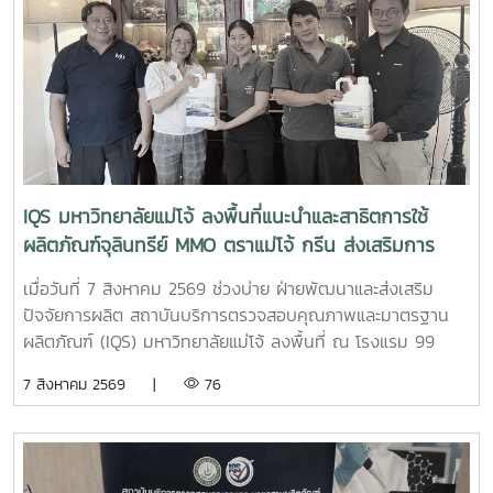
10307319 ปฏิบัติการการวิเคราะห์ลักษณะเฉพาะของวัสดุ โดยมี
ผู้ช่วยศาสตราจารย์ ดร.สุภาพ ดาวทอง เป็นอาจารย์ผู้ประสาน
งานรายวิชา พร้อมนำนักศึกษาจำนวน 18 คน เข้าร่วมกิจกรรมผู้
เข้าร่วมได้เรียนรู้หลักการทำงานของเครื่อง SEM พร้อมรับฟังคำ
แนะนำและการสาธิต ตั้งแต่ การเตรียมตัวอย่าง ขั้นตอนการ
ทำงาน การใช้เครื่องมือ ตลอดจนการวิเคราะห์ภาพและผลจาก
เครื่อง SEM เพื่อเสริมสร้างความรู้และประสบการณ์ด้านการ
วิเคราะห์ลักษณะเฉพาะของวัสดุ และให้นักศึกษาสามารถนำความรู้
IQS มหาวิทยาลัยแม่โจ้ ลงพื้นที่แนะนำและสาธิตการใช้
จากการปฏิบัติจริงไปประยุกต์ใช้ในการเรียนและการวิจัยด้าน
ผลิตภัณฑ์จุลินทรีย์ MMO ตราแม่โจ้ กรีน ส่งเสริมการ
นวัตกรรมวัสดุต่อไป
จัดการสิ่งแวดล้อมสำหรับธุรกิจโรงแรม
เมื่อวันที่ 7 สิงหาคม 2569 ช่วงบ่าย ฝ่ายพัฒนาและส่งเสริม
ปัจจัยการผลิต สถาบันบริการตรวจสอบคุณภาพและมาตรฐาน
ผลิตภัณฑ์ (IQS) มหาวิทยาลัยแม่โจ้ ลงพื้นที่ ณ โรงแรม 99
เดอะ แกลเลอรี่ จังหวัดเชียงใหม่ เพื่อประชาสัมพันธ์ แนะนำ
7 สิงหาคม 2569 |
76
ผลิตภัณฑ์ และสาธิตแนวทางการใช้ ผลิตภัณฑ์จุลินทรีย์ MMO
ตราแม่โจ้ กรีน สำหรับประยุกต์ใช้ในการบริหารจัดการสิ่งแวดล้อม
และดูแลพื้นที่ต่าง ๆ ภายในสถานประกอบการ เพื่อเพิ่ม
ประสิทธิภาพในการจัดการด้านสุขอนามัย ลดกลิ่นไม่พึงประสงค์