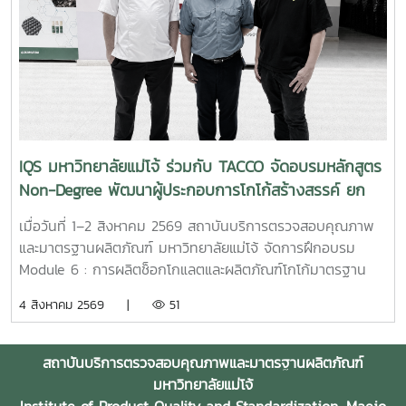
สนับสนุนการดูแลพื้นที่สีเขียวอย่างเป็นมิตรต่อสิ่งแวดล้อมด้าน
สำหรับการศึกษาและทดสอบ ตลอดจนการดำเนินงานให้
การจัดการของเสียและทรัพยากรภายในสถานประกอบการ การใช้
สอดคล้องกับกฎหมาย ระเบียบ และหลักเกณฑ์ที่เกี่ยวข้องของ
จุลินทรีย์เป็นหัวเชื้อเร่งการย่อยสลายเศษใบไม้ กิ่งไม้ และวัสดุ
ประเทศไทย สำหรับการนำเข้าปุ๋ยหรือตัวอย่างปุ๋ยเพื่อใช้ในการวิจัย
อินทรีย์ เพื่อนำมาผลิตเป็นปุ๋ยหมักและหมุนเวียนกลับมาใช้บำรุง
และการวิเคราะห์ จะต้องมีวัตถุประสงค์ที่ชัดเจน และดำเนินการ
พื้นที่สีเขียวภายในโรงแรม เป็นการลดปริมาณของเสียและส่ง
ตามขั้นตอนการขออนุญาต รวมถึงหลักเกณฑ์และเงื่อนไขที่กรม
เสริมการใช้ทรัพยากรอย่างคุ้มค่า โดยคุณสมบัติดังกล่าว
วิชาการเกษตรกำหนด เพื่อให้การดำเนินงานเป็นไปอย่างถูกต้อง
สอดคล้องกับข้อมูลผลิตภัณฑ์ MMO สูตรสำหรับบำรุงดินและเร่ง
โปร่งใส และสามารถตรวจสอบได้ ในด้านการดำเนินงาน
การทำปุ๋ยหมักของมหาวิทยาลัยแม่โจ้ ด้านสุขอนามัยและระบบ
มหาวิทยาลัยแม่โจ้อาจทำหน้าที่เป็นหน่วยงานเจ้าภาพของ
IQS มหาวิทยาลัยแม่โจ้ ร่วมกับ TACCO จัดอบรมหลักสูตร
บำบัดของเสีย การประยุกต์ใช้จุลินทรีย์เพื่อช่วยลดกลิ่นไม่พึง
โครงการวิจัย โดยสถาบันบริการตรวจสอบคุณภาพและมาตรฐาน
Non-Degree พัฒนาผู้ประกอบการโกโก้สร้างสรรค์ ยก
ประสงค์ บำบัดน้ำเสีย และย่อยสลายสารอินทรีย์บริเวณห้องครัว
ผลิตภัณฑ์รับผิดชอบด้านการตรวจวิเคราะห์คุณภาพและ
ระดับการแปรรูปช็อกโกแลตไทยสู่มาตรฐานสากล
ห้องน้ำ ท่อระบายน้ำ บ่อพักน้ำเสีย ถังเกรอะ และถังซึม ซึ่งเหมาะ
มาตรฐานของผลิตภัณฑ์ พร้อมบูรณาการความร่วมมือกับคณะ
เมื่อวันที่ 1–2 สิงหาคม 2569 สถาบันบริการตรวจสอบคุณภาพ
สำหรับอาคาร ร้านอาหาร และธุรกิจโรงแรม โดยผลิตภัณฑ์ MMO
หรือหน่วยงานที่มีความเชี่ยวชาญด้านปฐพีศาสตร์ พืชศาสตร์
และมาตรฐานผลิตภัณฑ์ มหาวิทยาลัยแม่โจ้ จัดการฝึกอบรม
สูตร 3 ได้รับการพัฒนาสำหรับการกำจัดกลิ่นและบำบัดน้ำเสียโดย
และเทคโนโลยีการผลิตพืช เพื่อร่วมกันออกแบบการทดลอง
Module 6 : การผลิตช็อกโกแลตและผลิตภัณฑ์โกโก้มาตรฐาน
เฉพาะ นอกจากนี้ สถาบันฯ ได้ประชาสัมพันธ์แนวทางการให้
ทดสอบประสิทธิภาพ และประเมินผลในแปลงทดลองอย่างเป็น
อุตสาหกรรม จากทั้งหมด 9 Module ภายใต้หลักสูตร
4 สิงหาคม 2569 |
51
บริการและการสนับสนุนผลิตภัณฑ์สำหรับกลุ่มธุรกิจโรงแรม
ระบบ ทั้งนี้ แนวทางความร่วมมือดังกล่าวอาจดำเนินการร่วมกับ
ประกาศนียบัตร (Non-Degree) "ผู้ประกอบการโกโก้สร้างสรรค์
พร้อมนำเสนอเงื่อนไขราคาพิเศษ ตลอดจนความพร้อมของทีมผู้
บริษัทผู้พัฒนาผลิตภัณฑ์ปุ๋ยจากประเทศเยอรมนี ตลอดจนหน่วย
และเทคโนโลยีการแปรรูปมูลค่าสูงสู่ตลาดสากล (Creative
เชี่ยวชาญในการให้คำปรึกษา บรรยาย และสาธิตวิธีการใช้งานใน
งานภาครัฐและหน่วยงานที่เกี่ยวข้อง เพื่อให้การวิจัยมีความครบ
Cocoa Entrepreneur and High-Value Processing
สถาบันบริการตรวจสอบคุณภาพและมาตรฐานผลิตภัณฑ์
พื้นที่จริง เพื่อให้บุคลากรของสถานประกอบการสามารถเลือกใช้
ถ้วนตามหลักวิชาการ และสามารถนำผลการศึกษาไปต่อยอดทั้งใน
Technologist for Global Markets)" ณ อาคารเฉลิมพระเกียรติ
มหาวิทยาลัยแม่โจ้
ผลิตภัณฑ์ได้อย่างถูกต้อง ปลอดภัย และเกิดประสิทธิภาพสูงสุด
เชิงวิชาการ เชิงนวัตกรรม และเชิงพาณิชย์ในอนาคต อันจะนำไป
สมเด็จพระเทพรัตนราชสุดา ชั้น 2 สถาบันบริการตรวจสอบ