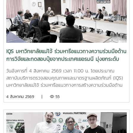
หัวหน้าฝ่ายพัฒนาและส่งเสริมปัจจัยการผลิต พร้อมด้วยบุคลากร
ในฝ่าย ได้แก่ นางสาววาสนา กาฬภักดี นักวิทยาศาสตร์ นาย
สหรัฐ ตั๋นก้อน เจ้าหน้าที่ขายจุลินทรีย์ และ นายนิวัช ออนศรี ผู้
ปฏิบัติงานเกษตรสถาบันบริการตรวจสอบคุณภาพและมาตรฐาน
ผลิตภัณฑ์ มหาวิทยาลัยแม่โจ้ เป็นหน่วยงานที่มุ่งเน้นการวิจัย
พัฒนา และถ่ายทอดองค์ความรู้ด้านปัจจัยการผลิตและการ
จัดการสิ่งแวดล้อมมาอย่างต่อเนื่อง จนนำไปสู่การพัฒนา
IQS มหาวิทยาลัยแม่โจ้ ร่วมหารือแนวทางความร่วมมือด้าน
ผลิตภัณฑ์จุลินทรีย์ MMO ตราแม่โจ้ กรีน ซึ่งมีผลิตภัณฑ์สำหรับ
การวิจัยและทดสอบปุ๋ยจากประเทศเยอรมนี มุ่งยกระดับ
การใช้งานหลากหลายรูปแบบ รวมทั้งได้รับการรับรองมาตรฐาน
นวัตกรรมการเกษตรไทย
ปัจจัยการผลิตอินทรีย์ภายใต้ระบบ ACT-IFOAM จากสำนักงาน
วันอังคารที่ 4 สิงหาคม 2569 เวลา 11.00 น. โดยประมาณ
มาตรฐานเกษตรอินทรีย์ (มกท.) ภายในกิจกรรม คณะผู้ปฏิบัติ
สถาบันบริการตรวจสอบคุณภาพและมาตรฐานผลิตภัณฑ์ (IQS)
งานได้ให้ข้อมูลเกี่ยวกับคุณสมบัติ วิธีใช้ อัตราส่วนการผสม และ
มหาวิทยาลัยแม่โจ้ ร่วมหารือแนวทางการสร้างความร่วมมือด้าน
แนวทางการเลือกใช้ผลิตภัณฑ์แต่ละสูตรให้เหมาะสมกับลักษณะ
การวิจัยและทดสอบผลิตภัณฑ์ปุ๋ยจากประเทศเยอรมนี เพื่อศึกษา
4 สิงหาคม 2569 |
55
งานของธุรกิจโรงแรม พร้อมสาธิตการใช้งานจริง โดยมุ่งเน้น
คุณภาพ ประสิทธิภาพ และความเหมาะสมของผลิตภัณฑ์ภายใต้
การประยุกต์ใช้ใน 3 ด้านสำคัญ ได้แก่ด้านทัศนียภาพและพื้นที่สี
สภาพแวดล้อมและบริบททางการเกษตรของประเทศไทย ก่อนนำ
เขียว การนำจุลินทรีย์มาใช้เพื่อช่วยเพิ่มความอุดมสมบูรณ์ของ
ไปประยุกต์ใช้ให้เกิดประโยชน์ต่อภาคการเกษตรอย่างเหมาะสมและ
ดิน บำรุงสนามหญ้า ไม้ดอก ไม้ประดับ และสวนหย่อม ตลอดจน
ยั่งยืน การหารือครั้งนี้ครอบคลุมประเด็นสำคัญ ได้แก่ ความเป็น
ส่งเสริมการดูแลพืชด้วยชีววิธี ซึ่งช่วยลดการพึ่งพาสารเคมีและ
ไปได้ในการจัดทำโครงการวิจัย แนวทางการนำเข้าตัวอย่างปุ๋ย