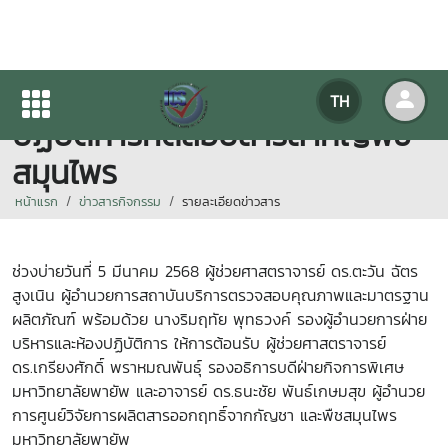
IQS ร่วมหารือความร่วมมือห้อง
TH
ปฏิบัติการทดสอบสารสำคัญพืช
สมุนไพร
หน้าแรก
ข่าวสารกิจกรรม
รายละเอียดข่าวสาร
ช่วงบ่ายวันที่
5
มีนาคม
2568
ผู้ช่วยศาสตราจารย์ ดร.ตะวัน ฉัตร
สูงเนิน ผู้อำนวยการสถาบันบริการตรวจสอบคุณภาพและมาตรฐาน
ผลิตภัณฑ์ พร้อมด้วย นางริมฤทัย พุทธวงค์ รองผู้อำนวยการฝ่าย
บริหารและห้องปฏิบัติการ ให้การต้อนรับ ผู้ช่วยศาสตราจารย์
ดร.เกรียงศักดิ์ พราหมณพันธุ์ รองอธิการบดีฝ่ายกิจการพิเศษ
มหาวิทยาลัยพายัพ และอาจารย์
ดร.ธนะชัย พันธ์เกษมสุข ผู้อำนวย
การศูนย์วิจัยการผลิตสารออกฤทธิ์จากกัญชา และพืชสมุนไพร
มหาวิทยาลัยพายัพ