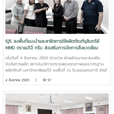
พร้อมด้วยบุคลากร ได้แก่ นางสาวสุปราณี แก้วเทียน นัก
วิทยาศาสตร์ นางสาวธนพร ดวงเดช นักวิทยาศาสตร์ นางสาว
ธนาพร สอนหล้าวงศ์ เจ้าหน้าที่บริการลูกค้า ภายในงาน IQS ได้
ร่วมออกบูธแนะนำบริการด้านการตรวจสอบคุณภาพและ
มาตรฐานผลิตภัณฑ์ พร้อมให้คำปรึกษาแก่ผู้ประกอบการเกี่ยวกับ
การพัฒนาผลิตภัณฑ์ การยกระดับมาตรฐานสินค้า และการใช้
บริการผ่านระบบ BDS เพื่อสนับสนุนการเพิ่มขีดความสามารถใน
IQS ลงพื้นที่แนะนำและสาธิตการใช้ผลิตภัณฑ์จุลินทรีย์
การแข่งขันของผู้ประกอบการไทย รวมถึงสร้างเครือข่ายความ
MMO ตราแม่โจ้ กรีน ส่งเสริมการจัดการสิ่งแวดล้อม
ร่วมมือระหว่างหน่วยงานภาครัฐ สถาบันการศึกษา และภาคธุรกิจ
สำหรับธุรกิจโรงแรม
เมื่อวันที่ 4 สิงหาคม 2569 ช่วงบ่าย ฝ่ายพัฒนาและส่งเสริม
ปัจจัยการผลิต สถาบันบริการตรวจสอบคุณภาพและมาตรฐาน
ผลิตภัณฑ์ มหาวิทยาลัยแม่โจ้ ลงพื้นที่ ณ โรงแรมแคนทารี ฮิลส์
เชียงใหม่ จังหวัดเชียงใหม่ เพื่อประชาสัมพันธ์ แนะนำผลิตภัณฑ์
4 สิงหาคม 2569 |
57
และสาธิตแนวทางการใช้งานผลิตภัณฑ์จุลินทรีย์ MMO ตราแม่โจ้
กรีน สำหรับประยุกต์ใช้ในการบริหารจัดการสิ่งแวดล้อมและดูแล
พื้นที่ต่าง ๆ ภายในสถานประกอบการ โดยชื่อสถานที่ดังกล่าว
ตรงกับชื่อภาษาไทยที่โรงแรมใช้อย่างเป็นทางการ การลงพื้นที่
ครั้งนี้นำโดย ผู้ช่วยศาสตราจารย์ ดร.ฉันทนา ซูแสวงทรัพย์ รอง
ผู้อำนวยการฝ่ายวิจัยและนวัตกรรม และ นายพัฒน์ โกจินอก