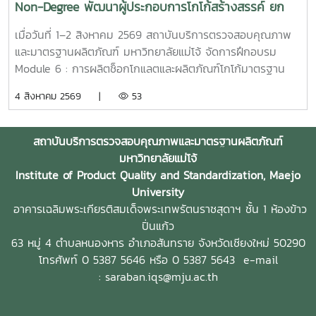
Non-Degree พัฒนาผู้ประกอบการโกโก้สร้างสรรค์ ยก
ประสงค์ บำบัดน้ำเสีย และย่อยสลายสารอินทรีย์บริเวณห้องครัว
ผลิตภัณฑ์รับผิดชอบด้านการตรวจวิเคราะห์คุณภาพและ
ระดับการแปรรูปช็อกโกแลตไทยสู่มาตรฐานสากล
ห้องน้ำ ท่อระบายน้ำ บ่อพักน้ำเสีย ถังเกรอะ และถังซึม ซึ่งเหมาะ
มาตรฐานของผลิตภัณฑ์ พร้อมบูรณาการความร่วมมือกับคณะ
เมื่อวันที่ 1–2 สิงหาคม 2569 สถาบันบริการตรวจสอบคุณภาพ
สำหรับอาคาร ร้านอาหาร และธุรกิจโรงแรม โดยผลิตภัณฑ์ MMO
หรือหน่วยงานที่มีความเชี่ยวชาญด้านปฐพีศาสตร์ พืชศาสตร์
และมาตรฐานผลิตภัณฑ์ มหาวิทยาลัยแม่โจ้ จัดการฝึกอบรม
สูตร 3 ได้รับการพัฒนาสำหรับการกำจัดกลิ่นและบำบัดน้ำเสียโดย
และเทคโนโลยีการผลิตพืช เพื่อร่วมกันออกแบบการทดลอง
Module 6 : การผลิตช็อกโกแลตและผลิตภัณฑ์โกโก้มาตรฐาน
เฉพาะ นอกจากนี้ สถาบันฯ ได้ประชาสัมพันธ์แนวทางการให้
ทดสอบประสิทธิภาพ และประเมินผลในแปลงทดลองอย่างเป็น
อุตสาหกรรม จากทั้งหมด 9 Module ภายใต้หลักสูตร
4 สิงหาคม 2569 |
53
บริการและการสนับสนุนผลิตภัณฑ์สำหรับกลุ่มธุรกิจโรงแรม
ระบบ ทั้งนี้ แนวทางความร่วมมือดังกล่าวอาจดำเนินการร่วมกับ
ประกาศนียบัตร (Non-Degree) "ผู้ประกอบการโกโก้สร้างสรรค์
พร้อมนำเสนอเงื่อนไขราคาพิเศษ ตลอดจนความพร้อมของทีมผู้
บริษัทผู้พัฒนาผลิตภัณฑ์ปุ๋ยจากประเทศเยอรมนี ตลอดจนหน่วย
และเทคโนโลยีการแปรรูปมูลค่าสูงสู่ตลาดสากล (Creative
เชี่ยวชาญในการให้คำปรึกษา บรรยาย และสาธิตวิธีการใช้งานใน
งานภาครัฐและหน่วยงานที่เกี่ยวข้อง เพื่อให้การวิจัยมีความครบ
Cocoa Entrepreneur and High-Value Processing
สถาบันบริการตรวจสอบคุณภาพและมาตรฐานผลิตภัณฑ์
พื้นที่จริง เพื่อให้บุคลากรของสถานประกอบการสามารถเลือกใช้
ถ้วนตามหลักวิชาการ และสามารถนำผลการศึกษาไปต่อยอดทั้งใน
Technologist for Global Markets)" ณ อาคารเฉลิมพระเกียรติ
มหาวิทยาลัยแม่โจ้
ผลิตภัณฑ์ได้อย่างถูกต้อง ปลอดภัย และเกิดประสิทธิภาพสูงสุด
เชิงวิชาการ เชิงนวัตกรรม และเชิงพาณิชย์ในอนาคต อันจะนำไป
สมเด็จพระเทพรัตนราชสุดา ชั้น 2 สถาบันบริการตรวจสอบ
Institute of Product Quality and Standardization, Maejo
การลงพื้นที่ดังกล่าวเป็นส่วนหนึ่งของภารกิจการถ่ายทอดองค์
สู่การพัฒนาเทคโนโลยีและนวัตกรรมด้านปุ๋ยที่ตอบโจทย์ภาค
คุณภาพและมาตรฐานผลิตภัณฑ์ มหาวิทยาลัยแม่โจ้ การอบรม
University
ความรู้และส่งเสริมการนำผลงานวิจัยและนวัตกรรมของ
การเกษตรไทยอย่างยั่งยืน
ครั้งนี้มีผู้ประกอบการ เกษตรกร และผู้สนใจจากทั่วประเทศเข้า
อาคารเฉลิมพระเกียรติสมเด็จพระเทพรัตนราชสุดาฯ ชั้น 1 ห้องข้าว
มหาวิทยาลัยแม่โจ้ไปใช้ประโยชน์ในภาคธุรกิจอย่างเป็นรูปธรรม
ร่วม เพื่อพัฒนาทักษะด้านการแปรรูปโกโก้และการผลิต
ปิ่นแก้ว
ตลอดจนสนับสนุนการบริหารจัดการพื้นที่สีเขียว ของเสีย น้ำเสีย
ช็อกโกแลตคุณภาพสูง โดยได้รับเกียรติจาก คุณกันต์ อรุณ
63 หมู่ 4 ตำบลหนองหาร
อำเภอสันทราย จังหวัดเชียงใหม่ 50290
และสุขอนามัยภายในสถานประกอบการอย่างเป็นระบบ อันจะนำไป
ประพันธ์ เจ้าของร้าน Lolé ผู้เชี่ยวชาญด้านช็อกโกแลตคราฟต์
โทรศัพท์ 0 5387 5646 หรือ 0 5387 5643
e-mail
สู่การดำเนินธุรกิจโรงแรมที่เป็นมิตรต่อสิ่งแวดล้อมและยั่งยืนใน
และ คุณบดินทร์ เจริญพงศ์ชัย นายกสมาคมการค้าโกโก้และ
: saraban.iqs@mju.ac.th
ระยะยาว
ช็อกโกแลตไทย (Thai Cocoa and Chocolate Trade
Association : TACCO) ร่วมถ่ายทอดองค์ความรู้และ