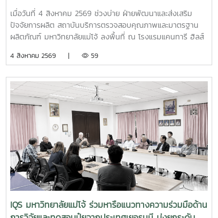
ร่วมมือระหว่างหน่วยงานภาครัฐ สถาบันการศึกษา และภาคธุรกิจ
สำหรับธุรกิจโรงแรม
เมื่อวันที่ 4 สิงหาคม 2569 ช่วงบ่าย ฝ่ายพัฒนาและส่งเสริม
ปัจจัยการผลิต สถาบันบริการตรวจสอบคุณภาพและมาตรฐาน
ผลิตภัณฑ์ มหาวิทยาลัยแม่โจ้ ลงพื้นที่ ณ โรงแรมแคนทารี ฮิลส์
เชียงใหม่ จังหวัดเชียงใหม่ เพื่อประชาสัมพันธ์ แนะนำผลิตภัณฑ์
4 สิงหาคม 2569 |
59
และสาธิตแนวทางการใช้งานผลิตภัณฑ์จุลินทรีย์ MMO ตราแม่โจ้
กรีน สำหรับประยุกต์ใช้ในการบริหารจัดการสิ่งแวดล้อมและดูแล
พื้นที่ต่าง ๆ ภายในสถานประกอบการ โดยชื่อสถานที่ดังกล่าว
ตรงกับชื่อภาษาไทยที่โรงแรมใช้อย่างเป็นทางการ การลงพื้นที่
ครั้งนี้นำโดย ผู้ช่วยศาสตราจารย์ ดร.ฉันทนา ซูแสวงทรัพย์ รอง
ผู้อำนวยการฝ่ายวิจัยและนวัตกรรม และ นายพัฒน์ โกจินอก
หัวหน้าฝ่ายพัฒนาและส่งเสริมปัจจัยการผลิต พร้อมด้วยบุคลากร
ในฝ่าย ได้แก่ นางสาววาสนา กาฬภักดี นักวิทยาศาสตร์ นาย
สหรัฐ ตั๋นก้อน เจ้าหน้าที่ขายจุลินทรีย์ และ นายนิวัช ออนศรี ผู้
ปฏิบัติงานเกษตรสถาบันบริการตรวจสอบคุณภาพและมาตรฐาน
ผลิตภัณฑ์ มหาวิทยาลัยแม่โจ้ เป็นหน่วยงานที่มุ่งเน้นการวิจัย
พัฒนา และถ่ายทอดองค์ความรู้ด้านปัจจัยการผลิตและการ
จัดการสิ่งแวดล้อมมาอย่างต่อเนื่อง จนนำไปสู่การพัฒนา
IQS มหาวิทยาลัยแม่โจ้ ร่วมหารือแนวทางความร่วมมือด้าน
ผลิตภัณฑ์จุลินทรีย์ MMO ตราแม่โจ้ กรีน ซึ่งมีผลิตภัณฑ์สำหรับ
การวิจัยและทดสอบปุ๋ยจากประเทศเยอรมนี มุ่งยกระดับ