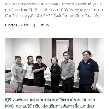
สถาบันบริการตรวจสอบคุณภาพและมาตรฐานผลิตภัณฑ์ (IQS)
มหาวิทยาลัยแม่โจ้ เข้าร่วมกิจกรรม “BDS Marketplace : ตลาด
นัดบริการทางธุรกิจเพื่อ SME” ซึ่งจัดโดย มหาวิทยาลัยราชภัฏ
สวนสุนันทา ภายใต้โครงการสนับสนุนการจัดการและพัฒนาเครือ
6 สิงหาคม 2569 |
25
ข่ายผู้ให้บริการโครงการส่งเสริมผู้ประกอบการผ่านระบบ BDS
เมื่อวันที่ 5 สิงหาคม 2569 ณ โรงแรมเชียงใหม่แกรนด์วิว
จังหวัดเชียงใหม่ เพื่อประชาสัมพันธ์บริการของหน่วยงาน และให้
คำปรึกษาแก่ผู้ประกอบการ SME ในพื้นที่จังหวัดเชียงใหม่และ
จังหวัดใกล้เคียง ฝ่ายบริหารและห้องปฏิบัติการ นำโดย รองผู้
อำนวยการฝ่ายบริหารและห้องปฏิบัติการ นางริมฤทัย พุทธวงค์
พร้อมด้วยบุคลากร ได้แก่ นางสาวสุปราณี แก้วเทียน นัก
วิทยาศาสตร์ นางสาวธนพร ดวงเดช นักวิทยาศาสตร์ นางสาว
ธนาพร สอนหล้าวงศ์ เจ้าหน้าที่บริการลูกค้า ภายในงาน IQS ได้
ร่วมออกบูธแนะนำบริการด้านการตรวจสอบคุณภาพและ
มาตรฐานผลิตภัณฑ์ พร้อมให้คำปรึกษาแก่ผู้ประกอบการเกี่ยวกับ
การพัฒนาผลิตภัณฑ์ การยกระดับมาตรฐานสินค้า และการใช้
บริการผ่านระบบ BDS เพื่อสนับสนุนการเพิ่มขีดความสามารถใน
IQS ลงพื้นที่แนะนำและสาธิตการใช้ผลิตภัณฑ์จุลินทรีย์
การแข่งขันของผู้ประกอบการไทย รวมถึงสร้างเครือข่ายความ
MMO ตราแม่โจ้ กรีน ส่งเสริมการจัดการสิ่งแวดล้อม