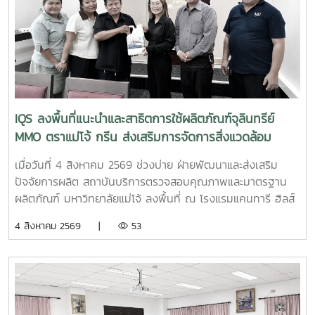
พร้อมด้วยบุคลากร ได้แก่ นางสาวสุปราณี แก้วเทียน นัก
วิทยาศาสตร์ นางสาวธนพร ดวงเดช นักวิทยาศาสตร์ นางสาว
ธนาพร สอนหล้าวงศ์ เจ้าหน้าที่บริการลูกค้า ภายในงาน IQS ได้
ร่วมออกบูธแนะนำบริการด้านการตรวจสอบคุณภาพและ
มาตรฐานผลิตภัณฑ์ พร้อมให้คำปรึกษาแก่ผู้ประกอบการเกี่ยวกับ
การพัฒนาผลิตภัณฑ์ การยกระดับมาตรฐานสินค้า และการใช้
บริการผ่านระบบ BDS เพื่อสนับสนุนการเพิ่มขีดความสามารถใน
IQS ลงพื้นที่แนะนำและสาธิตการใช้ผลิตภัณฑ์จุลินทรีย์
การแข่งขันของผู้ประกอบการไทย รวมถึงสร้างเครือข่ายความ
MMO ตราแม่โจ้ กรีน ส่งเสริมการจัดการสิ่งแวดล้อม
ร่วมมือระหว่างหน่วยงานภาครัฐ สถาบันการศึกษา และภาคธุรกิจ
สำหรับธุรกิจโรงแรม
เมื่อวันที่ 4 สิงหาคม 2569 ช่วงบ่าย ฝ่ายพัฒนาและส่งเสริม
ปัจจัยการผลิต สถาบันบริการตรวจสอบคุณภาพและมาตรฐาน
ผลิตภัณฑ์ มหาวิทยาลัยแม่โจ้ ลงพื้นที่ ณ โรงแรมแคนทารี ฮิลส์
เชียงใหม่ จังหวัดเชียงใหม่ เพื่อประชาสัมพันธ์ แนะนำผลิตภัณฑ์
4 สิงหาคม 2569 |
53
และสาธิตแนวทางการใช้งานผลิตภัณฑ์จุลินทรีย์ MMO ตราแม่โจ้
กรีน สำหรับประยุกต์ใช้ในการบริหารจัดการสิ่งแวดล้อมและดูแล
พื้นที่ต่าง ๆ ภายในสถานประกอบการ โดยชื่อสถานที่ดังกล่าว
ตรงกับชื่อภาษาไทยที่โรงแรมใช้อย่างเป็นทางการ การลงพื้นที่
ครั้งนี้นำโดย ผู้ช่วยศาสตราจารย์ ดร.ฉันทนา ซูแสวงทรัพย์ รอง