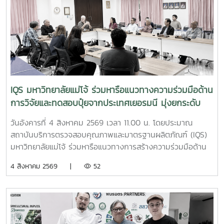
ผู้อำนวยการฝ่ายวิจัยและนวัตกรรม และ นายพัฒน์ โกจินอก
หัวหน้าฝ่ายพัฒนาและส่งเสริมปัจจัยการผลิต พร้อมด้วยบุคลากร
ในฝ่าย ได้แก่ นางสาววาสนา กาฬภักดี นักวิทยาศาสตร์ นาย
สหรัฐ ตั๋นก้อน เจ้าหน้าที่ขายจุลินทรีย์ และ นายนิวัช ออนศรี ผู้
ปฏิบัติงานเกษตรสถาบันบริการตรวจสอบคุณภาพและมาตรฐาน
ผลิตภัณฑ์ มหาวิทยาลัยแม่โจ้ เป็นหน่วยงานที่มุ่งเน้นการวิจัย
พัฒนา และถ่ายทอดองค์ความรู้ด้านปัจจัยการผลิตและการ
จัดการสิ่งแวดล้อมมาอย่างต่อเนื่อง จนนำไปสู่การพัฒนา
IQS มหาวิทยาลัยแม่โจ้ ร่วมหารือแนวทางความร่วมมือด้าน
ผลิตภัณฑ์จุลินทรีย์ MMO ตราแม่โจ้ กรีน ซึ่งมีผลิตภัณฑ์สำหรับ
การวิจัยและทดสอบปุ๋ยจากประเทศเยอรมนี มุ่งยกระดับ
การใช้งานหลากหลายรูปแบบ รวมทั้งได้รับการรับรองมาตรฐาน
นวัตกรรมการเกษตรไทย
ปัจจัยการผลิตอินทรีย์ภายใต้ระบบ ACT-IFOAM จากสำนักงาน
วันอังคารที่ 4 สิงหาคม 2569 เวลา 11.00 น. โดยประมาณ
มาตรฐานเกษตรอินทรีย์ (มกท.) ภายในกิจกรรม คณะผู้ปฏิบัติ
สถาบันบริการตรวจสอบคุณภาพและมาตรฐานผลิตภัณฑ์ (IQS)
งานได้ให้ข้อมูลเกี่ยวกับคุณสมบัติ วิธีใช้ อัตราส่วนการผสม และ
มหาวิทยาลัยแม่โจ้ ร่วมหารือแนวทางการสร้างความร่วมมือด้าน
แนวทางการเลือกใช้ผลิตภัณฑ์แต่ละสูตรให้เหมาะสมกับลักษณะ
การวิจัยและทดสอบผลิตภัณฑ์ปุ๋ยจากประเทศเยอรมนี เพื่อศึกษา
4 สิงหาคม 2569 |
52
งานของธุรกิจโรงแรม พร้อมสาธิตการใช้งานจริง โดยมุ่งเน้น
คุณภาพ ประสิทธิภาพ และความเหมาะสมของผลิตภัณฑ์ภายใต้
การประยุกต์ใช้ใน 3 ด้านสำคัญ ได้แก่ด้านทัศนียภาพและพื้นที่สี
สภาพแวดล้อมและบริบททางการเกษตรของประเทศไทย ก่อนนำ
เขียว การนำจุลินทรีย์มาใช้เพื่อช่วยเพิ่มความอุดมสมบูรณ์ของ
ไปประยุกต์ใช้ให้เกิดประโยชน์ต่อภาคการเกษตรอย่างเหมาะสมและ
ดิน บำรุงสนามหญ้า ไม้ดอก ไม้ประดับ และสวนหย่อม ตลอดจน
ยั่งยืน การหารือครั้งนี้ครอบคลุมประเด็นสำคัญ ได้แก่ ความเป็น
ส่งเสริมการดูแลพืชด้วยชีววิธี ซึ่งช่วยลดการพึ่งพาสารเคมีและ
ไปได้ในการจัดทำโครงการวิจัย แนวทางการนำเข้าตัวอย่างปุ๋ย