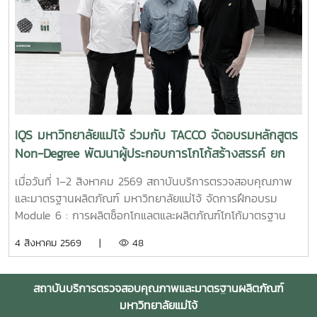
สนับสนุนการดูแลพื้นที่สีเขียวอย่างเป็นมิตรต่อสิ่งแวดล้อมด้าน
สำหรับการศึกษาและทดสอบ ตลอดจนการดำเนินงานให้
การจัดการของเสียและทรัพยากรภายในสถานประกอบการ การใช้
สอดคล้องกับกฎหมาย ระเบียบ และหลักเกณฑ์ที่เกี่ยวข้องของ
จุลินทรีย์เป็นหัวเชื้อเร่งการย่อยสลายเศษใบไม้ กิ่งไม้ และวัสดุ
ประเทศไทย สำหรับการนำเข้าปุ๋ยหรือตัวอย่างปุ๋ยเพื่อใช้ในการวิจัย
อินทรีย์ เพื่อนำมาผลิตเป็นปุ๋ยหมักและหมุนเวียนกลับมาใช้บำรุง
และการวิเคราะห์ จะต้องมีวัตถุประสงค์ที่ชัดเจน และดำเนินการ
พื้นที่สีเขียวภายในโรงแรม เป็นการลดปริมาณของเสียและส่ง
ตามขั้นตอนการขออนุญาต รวมถึงหลักเกณฑ์และเงื่อนไขที่กรม
เสริมการใช้ทรัพยากรอย่างคุ้มค่า โดยคุณสมบัติดังกล่าว
วิชาการเกษตรกำหนด เพื่อให้การดำเนินงานเป็นไปอย่างถูกต้อง
สอดคล้องกับข้อมูลผลิตภัณฑ์ MMO สูตรสำหรับบำรุงดินและเร่ง
โปร่งใส และสามารถตรวจสอบได้ ในด้านการดำเนินงาน
การทำปุ๋ยหมักของมหาวิทยาลัยแม่โจ้ ด้านสุขอนามัยและระบบ
มหาวิทยาลัยแม่โจ้อาจทำหน้าที่เป็นหน่วยงานเจ้าภาพของ
IQS มหาวิทยาลัยแม่โจ้ ร่วมกับ TACCO จัดอบรมหลักสูตร
บำบัดของเสีย การประยุกต์ใช้จุลินทรีย์เพื่อช่วยลดกลิ่นไม่พึง
โครงการวิจัย โดยสถาบันบริการตรวจสอบคุณภาพและมาตรฐาน
Non-Degree พัฒนาผู้ประกอบการโกโก้สร้างสรรค์ ยก
ประสงค์ บำบัดน้ำเสีย และย่อยสลายสารอินทรีย์บริเวณห้องครัว
ผลิตภัณฑ์รับผิดชอบด้านการตรวจวิเคราะห์คุณภาพและ
ระดับการแปรรูปช็อกโกแลตไทยสู่มาตรฐานสากล
ห้องน้ำ ท่อระบายน้ำ บ่อพักน้ำเสีย ถังเกรอะ และถังซึม ซึ่งเหมาะ
มาตรฐานของผลิตภัณฑ์ พร้อมบูรณาการความร่วมมือกับคณะ
เมื่อวันที่ 1–2 สิงหาคม 2569 สถาบันบริการตรวจสอบคุณภาพ
สำหรับอาคาร ร้านอาหาร และธุรกิจโรงแรม โดยผลิตภัณฑ์ MMO
หรือหน่วยงานที่มีความเชี่ยวชาญด้านปฐพีศาสตร์ พืชศาสตร์
และมาตรฐานผลิตภัณฑ์ มหาวิทยาลัยแม่โจ้ จัดการฝึกอบรม
สูตร 3 ได้รับการพัฒนาสำหรับการกำจัดกลิ่นและบำบัดน้ำเสียโดย
และเทคโนโลยีการผลิตพืช เพื่อร่วมกันออกแบบการทดลอง
Module 6 : การผลิตช็อกโกแลตและผลิตภัณฑ์โกโก้มาตรฐาน
เฉพาะ นอกจากนี้ สถาบันฯ ได้ประชาสัมพันธ์แนวทางการให้
ทดสอบประสิทธิภาพ และประเมินผลในแปลงทดลองอย่างเป็น
อุตสาหกรรม จากทั้งหมด 9 Module ภายใต้หลักสูตร
4 สิงหาคม 2569 |
48
บริการและการสนับสนุนผลิตภัณฑ์สำหรับกลุ่มธุรกิจโรงแรม
ระบบ ทั้งนี้ แนวทางความร่วมมือดังกล่าวอาจดำเนินการร่วมกับ
ประกาศนียบัตร (Non-Degree) "ผู้ประกอบการโกโก้สร้างสรรค์
พร้อมนำเสนอเงื่อนไขราคาพิเศษ ตลอดจนความพร้อมของทีมผู้
บริษัทผู้พัฒนาผลิตภัณฑ์ปุ๋ยจากประเทศเยอรมนี ตลอดจนหน่วย
และเทคโนโลยีการแปรรูปมูลค่าสูงสู่ตลาดสากล (Creative
เชี่ยวชาญในการให้คำปรึกษา บรรยาย และสาธิตวิธีการใช้งานใน
งานภาครัฐและหน่วยงานที่เกี่ยวข้อง เพื่อให้การวิจัยมีความครบ
Cocoa Entrepreneur and High-Value Processing
สถาบันบริการตรวจสอบคุณภาพและมาตรฐานผลิตภัณฑ์
พื้นที่จริง เพื่อให้บุคลากรของสถานประกอบการสามารถเลือกใช้
ถ้วนตามหลักวิชาการ และสามารถนำผลการศึกษาไปต่อยอดทั้งใน
Technologist for Global Markets)" ณ อาคารเฉลิมพระเกียรติ
มหาวิทยาลัยแม่โจ้
ผลิตภัณฑ์ได้อย่างถูกต้อง ปลอดภัย และเกิดประสิทธิภาพสูงสุด
เชิงวิชาการ เชิงนวัตกรรม และเชิงพาณิชย์ในอนาคต อันจะนำไป