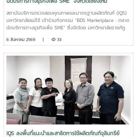
นัดบริการทางธุรกิจเพื่อ SME” จังหวัดเชียงใหม่
ประยุกต์ใช้ได้อย่างเกิดประสิทธิภาพสูงสุด และส่งเสริมการจัดการ
สิ่งแวดล้อมภายในธุรกิจโรงแรมอย่างยั่งยืน สถาบันบริการตรวจ
สถาบันบริการตรวจสอบคุณภาพและมาตรฐานผลิตภัณฑ์ (IQS)
สอบคุณภาพและมาตรฐานผลิตภัณฑ์ มหาวิทยาลัยแม่โจ้ ยังคง
มหาวิทยาลัยแม่โจ้ เข้าร่วมกิจกรรม “BDS Marketplace : ตลาด
มุ่งมั่นในการพัฒนา ถ่ายทอดองค์ความรู้ และสนับสนุนการใช้
นัดบริการทางธุรกิจเพื่อ SME” ซึ่งจัดโดย มหาวิทยาลัยราชภัฏ
ผลิตภัณฑ์ที่เป็นมิตรต่อสิ่งแวดล้อม เพื่อยกระดับคุณภาพการให้
สวนสุนันทา ภายใต้โครงการสนับสนุนการจัดการและพัฒนาเครือ
6 สิงหาคม 2569 |
33
บริการแก่ภาคธุรกิจและสังคมอย่างต่อเนื่อง
ข่ายผู้ให้บริการโครงการส่งเสริมผู้ประกอบการผ่านระบบ BDS
เมื่อวันที่ 5 สิงหาคม 2569 ณ โรงแรมเชียงใหม่แกรนด์วิว
จังหวัดเชียงใหม่ เพื่อประชาสัมพันธ์บริการของหน่วยงาน และให้
คำปรึกษาแก่ผู้ประกอบการ SME ในพื้นที่จังหวัดเชียงใหม่และ
จังหวัดใกล้เคียง ฝ่ายบริหารและห้องปฏิบัติการ นำโดย รองผู้
อำนวยการฝ่ายบริหารและห้องปฏิบัติการ นางริมฤทัย พุทธวงค์
พร้อมด้วยบุคลากร ได้แก่ นางสาวสุปราณี แก้วเทียน นัก
วิทยาศาสตร์ นางสาวธนพร ดวงเดช นักวิทยาศาสตร์ นางสาว
ธนาพร สอนหล้าวงศ์ เจ้าหน้าที่บริการลูกค้า ภายในงาน IQS ได้
ร่วมออกบูธแนะนำบริการด้านการตรวจสอบคุณภาพและ
มาตรฐานผลิตภัณฑ์ พร้อมให้คำปรึกษาแก่ผู้ประกอบการเกี่ยวกับ
การพัฒนาผลิตภัณฑ์ การยกระดับมาตรฐานสินค้า และการใช้
บริการผ่านระบบ BDS เพื่อสนับสนุนการเพิ่มขีดความสามารถใน
IQS ลงพื้นที่แนะนำและสาธิตการใช้ผลิตภัณฑ์จุลินทรีย์