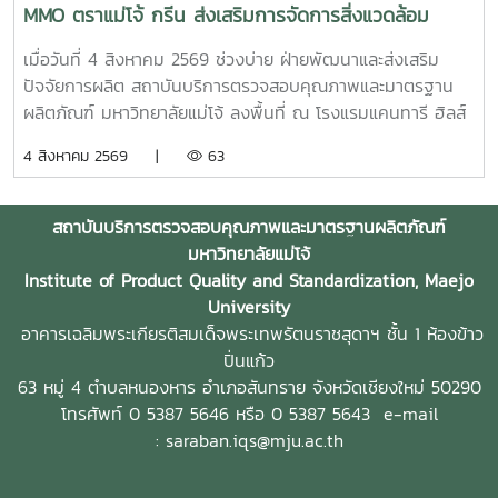
การแข่งขันของผู้ประกอบการไทย รวมถึงสร้างเครือข่ายความ
MMO ตราแม่โจ้ กรีน ส่งเสริมการจัดการสิ่งแวดล้อม
ร่วมมือระหว่างหน่วยงานภาครัฐ สถาบันการศึกษา และภาคธุรกิจ
สำหรับธุรกิจโรงแรม
เมื่อวันที่ 4 สิงหาคม 2569 ช่วงบ่าย ฝ่ายพัฒนาและส่งเสริม
ปัจจัยการผลิต สถาบันบริการตรวจสอบคุณภาพและมาตรฐาน
ผลิตภัณฑ์ มหาวิทยาลัยแม่โจ้ ลงพื้นที่ ณ โรงแรมแคนทารี ฮิลส์
เชียงใหม่ จังหวัดเชียงใหม่ เพื่อประชาสัมพันธ์ แนะนำผลิตภัณฑ์
4 สิงหาคม 2569 |
63
และสาธิตแนวทางการใช้งานผลิตภัณฑ์จุลินทรีย์ MMO ตราแม่โจ้
กรีน สำหรับประยุกต์ใช้ในการบริหารจัดการสิ่งแวดล้อมและดูแล
พื้นที่ต่าง ๆ ภายในสถานประกอบการ โดยชื่อสถานที่ดังกล่าว
สถาบันบริการตรวจสอบคุณภาพและมาตรฐานผลิตภัณฑ์
ตรงกับชื่อภาษาไทยที่โรงแรมใช้อย่างเป็นทางการ การลงพื้นที่
มหาวิทยาลัยแม่โจ้
ครั้งนี้นำโดย ผู้ช่วยศาสตราจารย์ ดร.ฉันทนา ซูแสวงทรัพย์ รอง
Institute of Product Quality and Standardization, Maejo
ผู้อำนวยการฝ่ายวิจัยและนวัตกรรม และ นายพัฒน์ โกจินอก
University
หัวหน้าฝ่ายพัฒนาและส่งเสริมปัจจัยการผลิต พร้อมด้วยบุคลากร
อาคารเฉลิมพระเกียรติสมเด็จพระเทพรัตนราชสุดาฯ ชั้น 1 ห้องข้าว
ในฝ่าย ได้แก่ นางสาววาสนา กาฬภักดี นักวิทยาศาสตร์ นาย
ปิ่นแก้ว
สหรัฐ ตั๋นก้อน เจ้าหน้าที่ขายจุลินทรีย์ และ นายนิวัช ออนศรี ผู้
63 หมู่ 4 ตำบลหนองหาร
อำเภอสันทราย จังหวัดเชียงใหม่ 50290
ปฏิบัติงานเกษตรสถาบันบริการตรวจสอบคุณภาพและมาตรฐาน
โทรศัพท์ 0 5387 5646 หรือ 0 5387 5643
e-mail
ผลิตภัณฑ์ มหาวิทยาลัยแม่โจ้ เป็นหน่วยงานที่มุ่งเน้นการวิจัย
: saraban.iqs@mju.ac.th
พัฒนา และถ่ายทอดองค์ความรู้ด้านปัจจัยการผลิตและการ
จัดการสิ่งแวดล้อมมาอย่างต่อเนื่อง จนนำไปสู่การพัฒนา