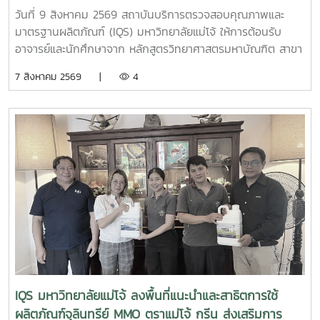
วันที่ 9 สิงหาคม 2569 สถาบันบริการตรวจสอบคุณภาพและ
มาตรฐานผลิตภัณฑ์ (IQS) มหาวิทยาลัยแม่โจ้ ให้การต้อนรับ
อาจารย์และนักศึกษาจาก หลักสูตรวิทยาศาสตรมหาบัณฑิต สาขา
วิชานวัตกรรมวัสดุ และหลักสูตรวิทยาศาสตรบัณฑิต สาขาวิชา
7 สิงหาคม 2569 |
4
นวัตกรรมวัสดุ คณะวิทยาศาสตร์ มหาวิทยาลัยแม่โจ้ จำนวน 19
คน เข้าศึกษาหลักการและการใช้งานเครื่องมือวิเคราะห์ขั้นสูง
กล้องจุลทรรศน์อิเล็กตรอนแบบส่องกราด (Scanning Electron
Microscope: SEM) ณ ห้องปฏิบัติการของสถาบันฯการเข้า
ศึกษาเรียนรู้ครั้งนี้เป็นส่วนหนึ่งของการเรียนการสอน รายวิชา
10307319 ปฏิบัติการการวิเคราะห์ลักษณะเฉพาะของวัสดุ โดยมี
ผู้ช่วยศาสตราจารย์ ดร.สุภาพ ดาวทอง เป็นอาจารย์ผู้ประสาน
งานรายวิชา พร้อมนำนักศึกษาจำนวน 18 คน เข้าร่วมกิจกรรมผู้
เข้าร่วมได้เรียนรู้หลักการทำงานของเครื่อง SEM พร้อมรับฟังคำ
แนะนำและการสาธิต ตั้งแต่ การเตรียมตัวอย่าง ขั้นตอนการ
ทำงาน การใช้เครื่องมือ ตลอดจนการวิเคราะห์ภาพและผลจาก
เครื่อง SEM เพื่อเสริมสร้างความรู้และประสบการณ์ด้านการ
วิเคราะห์ลักษณะเฉพาะของวัสดุ และให้นักศึกษาสามารถนำความรู้
IQS มหาวิทยาลัยแม่โจ้ ลงพื้นที่แนะนำและสาธิตการใช้
จากการปฏิบัติจริงไปประยุกต์ใช้ในการเรียนและการวิจัยด้าน
ผลิตภัณฑ์จุลินทรีย์ MMO ตราแม่โจ้ กรีน ส่งเสริมการ