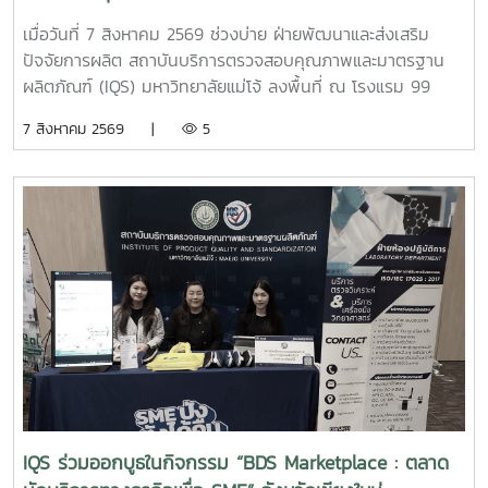
นวัตกรรมวัสดุต่อไป
จัดการสิ่งแวดล้อมสำหรับธุรกิจโรงแรม
เมื่อวันที่ 7 สิงหาคม 2569 ช่วงบ่าย ฝ่ายพัฒนาและส่งเสริม
ปัจจัยการผลิต สถาบันบริการตรวจสอบคุณภาพและมาตรฐาน
ผลิตภัณฑ์ (IQS) มหาวิทยาลัยแม่โจ้ ลงพื้นที่ ณ โรงแรม 99
เดอะ แกลเลอรี่ จังหวัดเชียงใหม่ เพื่อประชาสัมพันธ์ แนะนำ
7 สิงหาคม 2569 |
5
ผลิตภัณฑ์ และสาธิตแนวทางการใช้ ผลิตภัณฑ์จุลินทรีย์ MMO
ตราแม่โจ้ กรีน สำหรับประยุกต์ใช้ในการบริหารจัดการสิ่งแวดล้อม
และดูแลพื้นที่ต่าง ๆ ภายในสถานประกอบการ เพื่อเพิ่ม
ประสิทธิภาพในการจัดการด้านสุขอนามัย ลดกลิ่นไม่พึงประสงค์
และสนับสนุนการดำเนินธุรกิจที่เป็นมิตรต่อสิ่งแวดล้อม การ
ลงพื้นที่ในครั้งนี้ นำโดย ผู้ช่วยศาสตราจารย์ ดร.ฉันทนา ซูแสวง
ทรัพย์ รองผู้อำนวยการฝ่ายวิจัยและนวัตกรรม และ นายพัฒน์ โก
จินอก หัวหน้าฝ่ายพัฒนาและส่งเสริมปัจจัยการผลิต พร้อมด้วย
บุคลากรในฝ่าย ได้แก่ นางสาววาสนา กาฬภักดี นักวิทยาศาสตร์
นายสหรัฐ ตั๋นก้อน เจ้าหน้าที่ขายจุลินทรีย์ และ นายนิวัช ออนศรี
ผู้ปฏิบัติงานเกษตร การให้คำแนะนำและสาธิตการใช้งานในครั้งนี้
มุ่งเน้นการถ่ายทอดองค์ความรู้เกี่ยวกับการใช้ผลิตภัณฑ์จุลินทรีย์
ให้เหมาะสมกับพื้นที่ใช้งานจริง พร้อมแลกเปลี่ยนข้อมูลและข้อ
IQS ร่วมออกบูธในกิจกรรม “BDS Marketplace : ตลาด
เสนอแนะกับผู้ประกอบการ เพื่อให้สามารถนำผลิตภัณฑ์ไป