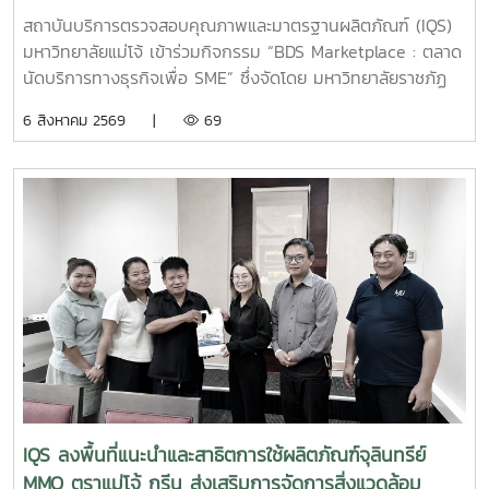
สิ่งแวดล้อมภายในธุรกิจโรงแรมอย่างยั่งยืน สถาบันบริการตรวจ
สถาบันบริการตรวจสอบคุณภาพและมาตรฐานผลิตภัณฑ์ (IQS)
สอบคุณภาพและมาตรฐานผลิตภัณฑ์ มหาวิทยาลัยแม่โจ้ ยังคง
มหาวิทยาลัยแม่โจ้ เข้าร่วมกิจกรรม “BDS Marketplace : ตลาด
มุ่งมั่นในการพัฒนา ถ่ายทอดองค์ความรู้ และสนับสนุนการใช้
นัดบริการทางธุรกิจเพื่อ SME” ซึ่งจัดโดย มหาวิทยาลัยราชภัฏ
ผลิตภัณฑ์ที่เป็นมิตรต่อสิ่งแวดล้อม เพื่อยกระดับคุณภาพการให้
สวนสุนันทา ภายใต้โครงการสนับสนุนการจัดการและพัฒนาเครือ
6 สิงหาคม 2569 |
69
บริการแก่ภาคธุรกิจและสังคมอย่างต่อเนื่อง
ข่ายผู้ให้บริการโครงการส่งเสริมผู้ประกอบการผ่านระบบ BDS
เมื่อวันที่ 5 สิงหาคม 2569 ณ โรงแรมเชียงใหม่แกรนด์วิว
จังหวัดเชียงใหม่ เพื่อประชาสัมพันธ์บริการของหน่วยงาน และให้
คำปรึกษาแก่ผู้ประกอบการ SME ในพื้นที่จังหวัดเชียงใหม่และ
จังหวัดใกล้เคียง ฝ่ายบริหารและห้องปฏิบัติการ นำโดย รองผู้
อำนวยการฝ่ายบริหารและห้องปฏิบัติการ นางริมฤทัย พุทธวงค์
พร้อมด้วยบุคลากร ได้แก่ นางสาวสุปราณี แก้วเทียน นัก
วิทยาศาสตร์ นางสาวธนพร ดวงเดช นักวิทยาศาสตร์ นางสาว
ธนาพร สอนหล้าวงศ์ เจ้าหน้าที่บริการลูกค้า ภายในงาน IQS ได้
ร่วมออกบูธแนะนำบริการด้านการตรวจสอบคุณภาพและ
มาตรฐานผลิตภัณฑ์ พร้อมให้คำปรึกษาแก่ผู้ประกอบการเกี่ยวกับ
การพัฒนาผลิตภัณฑ์ การยกระดับมาตรฐานสินค้า และการใช้
บริการผ่านระบบ BDS เพื่อสนับสนุนการเพิ่มขีดความสามารถใน
IQS ลงพื้นที่แนะนำและสาธิตการใช้ผลิตภัณฑ์จุลินทรีย์
การแข่งขันของผู้ประกอบการไทย รวมถึงสร้างเครือข่ายความ
MMO ตราแม่โจ้ กรีน ส่งเสริมการจัดการสิ่งแวดล้อม