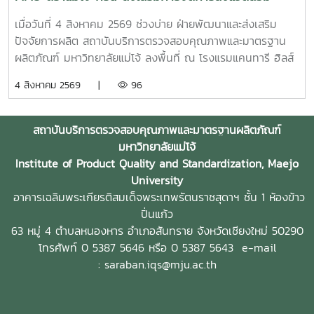
ร่วมมือระหว่างหน่วยงานภาครัฐ สถาบันการศึกษา และภาคธุรกิจ
สำหรับธุรกิจโรงแรม
เมื่อวันที่ 4 สิงหาคม 2569 ช่วงบ่าย ฝ่ายพัฒนาและส่งเสริม
ปัจจัยการผลิต สถาบันบริการตรวจสอบคุณภาพและมาตรฐาน
ผลิตภัณฑ์ มหาวิทยาลัยแม่โจ้ ลงพื้นที่ ณ โรงแรมแคนทารี ฮิลส์
เชียงใหม่ จังหวัดเชียงใหม่ เพื่อประชาสัมพันธ์ แนะนำผลิตภัณฑ์
4 สิงหาคม 2569 |
96
และสาธิตแนวทางการใช้งานผลิตภัณฑ์จุลินทรีย์ MMO ตราแม่โจ้
กรีน สำหรับประยุกต์ใช้ในการบริหารจัดการสิ่งแวดล้อมและดูแล
พื้นที่ต่าง ๆ ภายในสถานประกอบการ โดยชื่อสถานที่ดังกล่าว
สถาบันบริการตรวจสอบคุณภาพและมาตรฐานผลิตภัณฑ์
ตรงกับชื่อภาษาไทยที่โรงแรมใช้อย่างเป็นทางการ การลงพื้นที่
มหาวิทยาลัยแม่โจ้
ครั้งนี้นำโดย ผู้ช่วยศาสตราจารย์ ดร.ฉันทนา ซูแสวงทรัพย์ รอง
Institute of Product Quality and Standardization, Maejo
ผู้อำนวยการฝ่ายวิจัยและนวัตกรรม และ นายพัฒน์ โกจินอก
University
หัวหน้าฝ่ายพัฒนาและส่งเสริมปัจจัยการผลิต พร้อมด้วยบุคลากร
อาคารเฉลิมพระเกียรติสมเด็จพระเทพรัตนราชสุดาฯ ชั้น 1 ห้องข้าว
ในฝ่าย ได้แก่ นางสาววาสนา กาฬภักดี นักวิทยาศาสตร์ นาย
ปิ่นแก้ว
สหรัฐ ตั๋นก้อน เจ้าหน้าที่ขายจุลินทรีย์ และ นายนิวัช ออนศรี ผู้
63 หมู่ 4 ตำบลหนองหาร
อำเภอสันทราย จังหวัดเชียงใหม่ 50290
ปฏิบัติงานเกษตรสถาบันบริการตรวจสอบคุณภาพและมาตรฐาน
โทรศัพท์ 0 5387 5646 หรือ 0 5387 5643
e-mail
ผลิตภัณฑ์ มหาวิทยาลัยแม่โจ้ เป็นหน่วยงานที่มุ่งเน้นการวิจัย
: saraban.iqs@mju.ac.th
พัฒนา และถ่ายทอดองค์ความรู้ด้านปัจจัยการผลิตและการ
จัดการสิ่งแวดล้อมมาอย่างต่อเนื่อง จนนำไปสู่การพัฒนา
ผลิตภัณฑ์จุลินทรีย์ MMO ตราแม่โจ้ กรีน ซึ่งมีผลิตภัณฑ์สำหรับ