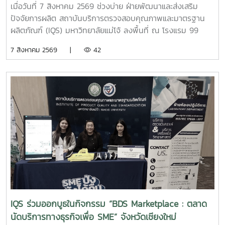
เมื่อวันที่ 7 สิงหาคม 2569 ช่วงบ่าย ฝ่ายพัฒนาและส่งเสริม
ปัจจัยการผลิต สถาบันบริการตรวจสอบคุณภาพและมาตรฐาน
ผลิตภัณฑ์ (IQS) มหาวิทยาลัยแม่โจ้ ลงพื้นที่ ณ โรงแรม 99
เดอะ แกลเลอรี่ จังหวัดเชียงใหม่ เพื่อประชาสัมพันธ์ แนะนำ
7 สิงหาคม 2569 |
42
ผลิตภัณฑ์ และสาธิตแนวทางการใช้ ผลิตภัณฑ์จุลินทรีย์ MMO
ตราแม่โจ้ กรีน สำหรับประยุกต์ใช้ในการบริหารจัดการสิ่งแวดล้อม
และดูแลพื้นที่ต่าง ๆ ภายในสถานประกอบการ เพื่อเพิ่ม
ประสิทธิภาพในการจัดการด้านสุขอนามัย ลดกลิ่นไม่พึงประสงค์
และสนับสนุนการดำเนินธุรกิจที่เป็นมิตรต่อสิ่งแวดล้อม การ
ลงพื้นที่ในครั้งนี้ นำโดย ผู้ช่วยศาสตราจารย์ ดร.ฉันทนา ซูแสวง
ทรัพย์ รองผู้อำนวยการฝ่ายวิจัยและนวัตกรรม และ นายพัฒน์ โก
จินอก หัวหน้าฝ่ายพัฒนาและส่งเสริมปัจจัยการผลิต พร้อมด้วย
บุคลากรในฝ่าย ได้แก่ นางสาววาสนา กาฬภักดี นักวิทยาศาสตร์
นายสหรัฐ ตั๋นก้อน เจ้าหน้าที่ขายจุลินทรีย์ และ นายนิวัช ออนศรี
ผู้ปฏิบัติงานเกษตร การให้คำแนะนำและสาธิตการใช้งานในครั้งนี้
มุ่งเน้นการถ่ายทอดองค์ความรู้เกี่ยวกับการใช้ผลิตภัณฑ์จุลินทรีย์
ให้เหมาะสมกับพื้นที่ใช้งานจริง พร้อมแลกเปลี่ยนข้อมูลและข้อ
IQS ร่วมออกบูธในกิจกรรม “BDS Marketplace : ตลาด
เสนอแนะกับผู้ประกอบการ เพื่อให้สามารถนำผลิตภัณฑ์ไป
นัดบริการทางธุรกิจเพื่อ SME” จังหวัดเชียงใหม่
ประยุกต์ใช้ได้อย่างเกิดประสิทธิภาพสูงสุด และส่งเสริมการจัดการ