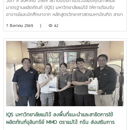
วันที่ 9 สิงหาคม 2569 สถาบันบริการตรวจสอบคุณภาพและ
มาตรฐานผลิตภัณฑ์ (IQS) มหาวิทยาลัยแม่โจ้ ให้การต้อนรับ
อาจารย์และนักศึกษาจาก หลักสูตรวิทยาศาสตรมหาบัณฑิต สาขา
วิชานวัตกรรมวัสดุ และหลักสูตรวิทยาศาสตรบัณฑิต สาขาวิชา
7 สิงหาคม 2569 |
42
นวัตกรรมวัสดุ คณะวิทยาศาสตร์ มหาวิทยาลัยแม่โจ้ จำนวน 19
คน เข้าศึกษาหลักการและการใช้งานเครื่องมือวิเคราะห์ขั้นสูง
กล้องจุลทรรศน์อิเล็กตรอนแบบส่องกราด (Scanning Electron
Microscope: SEM) ณ ห้องปฏิบัติการของสถาบันฯการเข้า
ศึกษาเรียนรู้ครั้งนี้เป็นส่วนหนึ่งของการเรียนการสอน รายวิชา
10307319 ปฏิบัติการการวิเคราะห์ลักษณะเฉพาะของวัสดุ โดยมี
ผู้ช่วยศาสตราจารย์ ดร.สุภาพ ดาวทอง เป็นอาจารย์ผู้ประสาน
งานรายวิชา พร้อมนำนักศึกษาจำนวน 18 คน เข้าร่วมกิจกรรมผู้
เข้าร่วมได้เรียนรู้หลักการทำงานของเครื่อง SEM พร้อมรับฟังคำ
แนะนำและการสาธิต ตั้งแต่ การเตรียมตัวอย่าง ขั้นตอนการ
ทำงาน การใช้เครื่องมือ ตลอดจนการวิเคราะห์ภาพและผลจาก
เครื่อง SEM เพื่อเสริมสร้างความรู้และประสบการณ์ด้านการ
วิเคราะห์ลักษณะเฉพาะของวัสดุ และให้นักศึกษาสามารถนำความรู้
IQS มหาวิทยาลัยแม่โจ้ ลงพื้นที่แนะนำและสาธิตการใช้
จากการปฏิบัติจริงไปประยุกต์ใช้ในการเรียนและการวิจัยด้าน
ผลิตภัณฑ์จุลินทรีย์ MMO ตราแม่โจ้ กรีน ส่งเสริมการ
นวัตกรรมวัสดุต่อไป
จัดการสิ่งแวดล้อมสำหรับธุรกิจโรงแรม