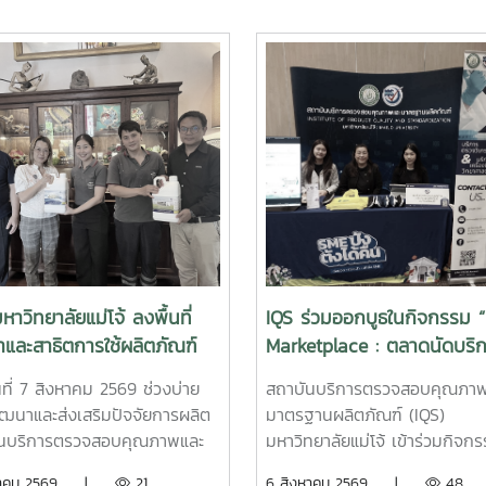
หาวิทยาลัยแม่โจ้ ลงพื้นที่
IQS ร่วมออกบูธในกิจกรรม 
และสาธิตการใช้ผลิตภัณฑ์
Marketplace : ตลาดนัดบริ
ทรีย์ MMO ตราแม่โจ้ กรีน ส่ง
ทางธุรกิจเพื่อ SME” จังหวัด
ันที่ 7 สิงหาคม 2569 ช่วงบ่าย
สถาบันบริการตรวจสอบคุณภา
การจัดการสิ่งแวดล้อมสำหรับ
เชียงใหม่
ัฒนาและส่งเสริมปัจจัยการผลิต
มาตรฐานผลิตภัณฑ์ (IQS)
จโรงแรม
ันบริการตรวจสอบคุณภาพและ
มหาวิทยาลัยแม่โจ้ เข้าร่วมกิจก
านผลิตภัณฑ์ (IQS)
“BDS Marketplace : ตลาดนัด
งหาคม 2569 |
21
6 สิงหาคม 2569 |
48