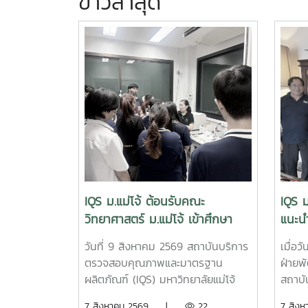
ข่าวล่าสุด
IQS ม.แม่โจ้ ต้อนรับคณะ
IQS ม
วิทยาศาสตร์ ม.แม่โจ้ เข้าศึกษา
แนะนำ
เรียนรู้เครื่องมือวิเคราะห์ขั้นสูง
จุลิน
วันที่ 9 สิงหาคม 2569 สถาบันบริการ
เมื่อว
SEM
เสริม
ตรวจสอบคุณภาพและมาตรฐาน
ฝ่ายพ
ธุรกิ
ผลิตภัณฑ์ (IQS) มหาวิทยาลัยแม่โจ้
สถาบ
ให้การต้อนรับอาจารย์และนักศึกษาจาก
มาตรฐ
7 สิงหาคม 2569 |
22
7 สิ