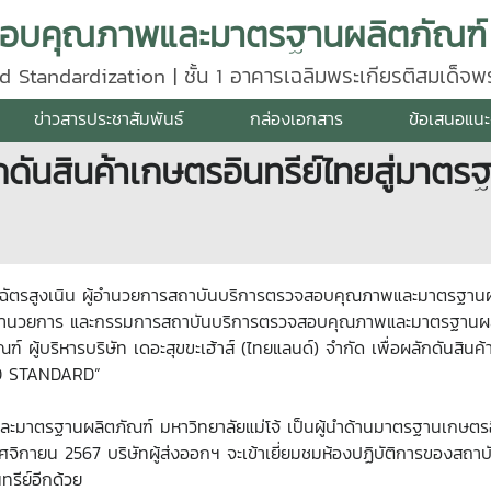
d Standardization | ชั้น 1 อาคารเฉลิมพระเกียรติสมเด็จ
640
ข่าวสารประชาสัมพันธ์
กล่องเอกสาร
ข้อเสนอแนะ
ันสินค้าเกษตรอินทรีย์ไทยสู่มาตรฐ
น ฉัตรสูงเนิน ผู้อำนวยการสถาบันบริการตรวจสอบคุณภาพและมาตรฐานผลิต
ีตผู้อำนวยการ และกรรมการสถาบันบริการตรวจสอบคุณภาพและมาตรฐา
้บริหารบริษัท เดอะสุขขะเฮ้าส์ (ไทยแลนด์) จำกัด เพื่อผลักดันสินค
D STANDARD”
ละมาตรฐานผลิตภัณฑ์ มหาวิทยาลัยแม่โจ้ เป็นผู้นำด้านมาตรฐานเกษตรอ
ศจิกายน 2567 บริษัทผู้ส่งออกฯ จะเข้าเยี่ยมชมห้องปฏิบัติการของสถา
รีย์อีกด้วย