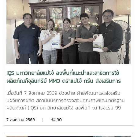
Microscope: SEM) ณ ห้องปฏิบัติการของสถาบันฯการเข้า
ศึกษาเรียนรู้ครั้งนี้เป็นส่วนหนึ่งของการเรียนการสอน รายวิชา
10307319 ปฏิบัติการการวิเคราะห์ลักษณะเฉพาะของวัสดุ โดยมี
ผู้ช่วยศาสตราจารย์ ดร.สุภาพ ดาวทอง เป็นอาจารย์ผู้ประสาน
งานรายวิชา พร้อมนำนักศึกษาจำนวน 18 คน เข้าร่วมกิจกรรมผู้
เข้าร่วมได้เรียนรู้หลักการทำงานของเครื่อง SEM พร้อมรับฟังคำ
แนะนำและการสาธิต ตั้งแต่ การเตรียมตัวอย่าง ขั้นตอนการ
ทำงาน การใช้เครื่องมือ ตลอดจนการวิเคราะห์ภาพและผลจาก
เครื่อง SEM เพื่อเสริมสร้างความรู้และประสบการณ์ด้านการ
วิเคราะห์ลักษณะเฉพาะของวัสดุ และให้นักศึกษาสามารถนำความรู้
IQS มหาวิทยาลัยแม่โจ้ ลงพื้นที่แนะนำและสาธิตการใช้
จากการปฏิบัติจริงไปประยุกต์ใช้ในการเรียนและการวิจัยด้าน
ผลิตภัณฑ์จุลินทรีย์ MMO ตราแม่โจ้ กรีน ส่งเสริมการ
นวัตกรรมวัสดุต่อไป
จัดการสิ่งแวดล้อมสำหรับธุรกิจโรงแรม
เมื่อวันที่ 7 สิงหาคม 2569 ช่วงบ่าย ฝ่ายพัฒนาและส่งเสริม
ปัจจัยการผลิต สถาบันบริการตรวจสอบคุณภาพและมาตรฐาน
ผลิตภัณฑ์ (IQS) มหาวิทยาลัยแม่โจ้ ลงพื้นที่ ณ โรงแรม 99
เดอะ แกลเลอรี่ จังหวัดเชียงใหม่ เพื่อประชาสัมพันธ์ แนะนำ
7 สิงหาคม 2569 |
30
ผลิตภัณฑ์ และสาธิตแนวทางการใช้ ผลิตภัณฑ์จุลินทรีย์ MMO
ตราแม่โจ้ กรีน สำหรับประยุกต์ใช้ในการบริหารจัดการสิ่งแวดล้อม