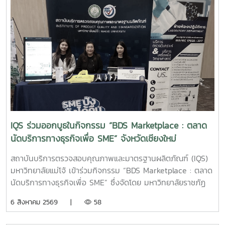
และดูแลพื้นที่ต่าง ๆ ภายในสถานประกอบการ เพื่อเพิ่ม
ประสิทธิภาพในการจัดการด้านสุขอนามัย ลดกลิ่นไม่พึงประสงค์
และสนับสนุนการดำเนินธุรกิจที่เป็นมิตรต่อสิ่งแวดล้อม การ
ลงพื้นที่ในครั้งนี้ นำโดย ผู้ช่วยศาสตราจารย์ ดร.ฉันทนา ซูแสวง
ทรัพย์ รองผู้อำนวยการฝ่ายวิจัยและนวัตกรรม และ นายพัฒน์ โก
จินอก หัวหน้าฝ่ายพัฒนาและส่งเสริมปัจจัยการผลิต พร้อมด้วย
บุคลากรในฝ่าย ได้แก่ นางสาววาสนา กาฬภักดี นักวิทยาศาสตร์
นายสหรัฐ ตั๋นก้อน เจ้าหน้าที่ขายจุลินทรีย์ และ นายนิวัช ออนศรี
ผู้ปฏิบัติงานเกษตร การให้คำแนะนำและสาธิตการใช้งานในครั้งนี้
มุ่งเน้นการถ่ายทอดองค์ความรู้เกี่ยวกับการใช้ผลิตภัณฑ์จุลินทรีย์
ให้เหมาะสมกับพื้นที่ใช้งานจริง พร้อมแลกเปลี่ยนข้อมูลและข้อ
IQS ร่วมออกบูธในกิจกรรม “BDS Marketplace : ตลาด
เสนอแนะกับผู้ประกอบการ เพื่อให้สามารถนำผลิตภัณฑ์ไป
นัดบริการทางธุรกิจเพื่อ SME” จังหวัดเชียงใหม่
ประยุกต์ใช้ได้อย่างเกิดประสิทธิภาพสูงสุด และส่งเสริมการจัดการ
สิ่งแวดล้อมภายในธุรกิจโรงแรมอย่างยั่งยืน สถาบันบริการตรวจ
สถาบันบริการตรวจสอบคุณภาพและมาตรฐานผลิตภัณฑ์ (IQS)
สอบคุณภาพและมาตรฐานผลิตภัณฑ์ มหาวิทยาลัยแม่โจ้ ยังคง
มหาวิทยาลัยแม่โจ้ เข้าร่วมกิจกรรม “BDS Marketplace : ตลาด
มุ่งมั่นในการพัฒนา ถ่ายทอดองค์ความรู้ และสนับสนุนการใช้
นัดบริการทางธุรกิจเพื่อ SME” ซึ่งจัดโดย มหาวิทยาลัยราชภัฏ
ผลิตภัณฑ์ที่เป็นมิตรต่อสิ่งแวดล้อม เพื่อยกระดับคุณภาพการให้
สวนสุนันทา ภายใต้โครงการสนับสนุนการจัดการและพัฒนาเครือ
6 สิงหาคม 2569 |
58
บริการแก่ภาคธุรกิจและสังคมอย่างต่อเนื่อง
ข่ายผู้ให้บริการโครงการส่งเสริมผู้ประกอบการผ่านระบบ BDS
เมื่อวันที่ 5 สิงหาคม 2569 ณ โรงแรมเชียงใหม่แกรนด์วิว