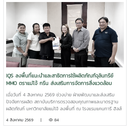
จังหวัดเชียงใหม่ เพื่อประชาสัมพันธ์บริการของหน่วยงาน และให้
คำปรึกษาแก่ผู้ประกอบการ SME ในพื้นที่จังหวัดเชียงใหม่และ
จังหวัดใกล้เคียง ฝ่ายบริหารและห้องปฏิบัติการ นำโดย รองผู้
อำนวยการฝ่ายบริหารและห้องปฏิบัติการ นางริมฤทัย พุทธวงค์
พร้อมด้วยบุคลากร ได้แก่ นางสาวสุปราณี แก้วเทียน นัก
วิทยาศาสตร์ นางสาวธนพร ดวงเดช นักวิทยาศาสตร์ นางสาว
ธนาพร สอนหล้าวงศ์ เจ้าหน้าที่บริการลูกค้า ภายในงาน IQS ได้
ร่วมออกบูธแนะนำบริการด้านการตรวจสอบคุณภาพและ
มาตรฐานผลิตภัณฑ์ พร้อมให้คำปรึกษาแก่ผู้ประกอบการเกี่ยวกับ
การพัฒนาผลิตภัณฑ์ การยกระดับมาตรฐานสินค้า และการใช้
บริการผ่านระบบ BDS เพื่อสนับสนุนการเพิ่มขีดความสามารถใน
IQS ลงพื้นที่แนะนำและสาธิตการใช้ผลิตภัณฑ์จุลินทรีย์
การแข่งขันของผู้ประกอบการไทย รวมถึงสร้างเครือข่ายความ
MMO ตราแม่โจ้ กรีน ส่งเสริมการจัดการสิ่งแวดล้อม
ร่วมมือระหว่างหน่วยงานภาครัฐ สถาบันการศึกษา และภาคธุรกิจ
สำหรับธุรกิจโรงแรม
เมื่อวันที่ 4 สิงหาคม 2569 ช่วงบ่าย ฝ่ายพัฒนาและส่งเสริม
ปัจจัยการผลิต สถาบันบริการตรวจสอบคุณภาพและมาตรฐาน
ผลิตภัณฑ์ มหาวิทยาลัยแม่โจ้ ลงพื้นที่ ณ โรงแรมแคนทารี ฮิลส์
เชียงใหม่ จังหวัดเชียงใหม่ เพื่อประชาสัมพันธ์ แนะนำผลิตภัณฑ์
4 สิงหาคม 2569 |
84
และสาธิตแนวทางการใช้งานผลิตภัณฑ์จุลินทรีย์ MMO ตราแม่โจ้
กรีน สำหรับประยุกต์ใช้ในการบริหารจัดการสิ่งแวดล้อมและดูแล