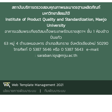
พื้นที่ต่าง ๆ ภายในสถานประกอบการ โดยชื่อสถานที่ดังกล่าว
สถาบันบริการตรวจสอบคุณภาพและมาตรฐานผลิตภัณฑ์
ตรงกับชื่อภาษาไทยที่โรงแรมใช้อย่างเป็นทางการ การลงพื้นที่
มหาวิทยาลัยแม่โจ้
ครั้งนี้นำโดย ผู้ช่วยศาสตราจารย์ ดร.ฉันทนา ซูแสวงทรัพย์ รอง
Institute of Product Quality and Standardization, Maejo
ผู้อำนวยการฝ่ายวิจัยและนวัตกรรม และ นายพัฒน์ โกจินอก
University
หัวหน้าฝ่ายพัฒนาและส่งเสริมปัจจัยการผลิต พร้อมด้วยบุคลากร
อาคารเฉลิมพระเกียรติสมเด็จพระเทพรัตนราชสุดาฯ ชั้น 1 ห้องข้าว
ในฝ่าย ได้แก่ นางสาววาสนา กาฬภักดี นักวิทยาศาสตร์ นาย
ปิ่นแก้ว
สหรัฐ ตั๋นก้อน เจ้าหน้าที่ขายจุลินทรีย์ และ นายนิวัช ออนศรี ผู้
63 หมู่ 4 ตำบลหนองหาร
อำเภอสันทราย จังหวัดเชียงใหม่ 50290
ปฏิบัติงานเกษตรสถาบันบริการตรวจสอบคุณภาพและมาตรฐาน
โทรศัพท์ 0 5387 5646 หรือ 0 5387 5643
e-mail
ผลิตภัณฑ์ มหาวิทยาลัยแม่โจ้ เป็นหน่วยงานที่มุ่งเน้นการวิจัย
: saraban.iqs@mju.ac.th
พัฒนา และถ่ายทอดองค์ความรู้ด้านปัจจัยการผลิตและการ
จัดการสิ่งแวดล้อมมาอย่างต่อเนื่อง จนนำไปสู่การพัฒนา
ผลิตภัณฑ์จุลินทรีย์ MMO ตราแม่โจ้ กรีน ซึ่งมีผลิตภัณฑ์สำหรับ
การใช้งานหลากหลายรูปแบบ รวมทั้งได้รับการรับรองมาตรฐาน
ปัจจัยการผลิตอินทรีย์ภายใต้ระบบ ACT-IFOAM จากสำนักงาน
Web Template Management 2021
มาตรฐานเกษตรอินทรีย์ (มกท.) ภายในกิจกรรม คณะผู้ปฏิบัติ
นโยบายการพัฒนาระบบ
|
ทีมพัฒนาระบบ
งานได้ให้ข้อมูลเกี่ยวกับคุณสมบัติ วิธีใช้ อัตราส่วนการผสม และ
แนวทางการเลือกใช้ผลิตภัณฑ์แต่ละสูตรให้เหมาะสมกับลักษณะ
งานของธุรกิจโรงแรม พร้อมสาธิตการใช้งานจริง โดยมุ่งเน้น