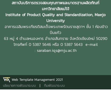
งานภาครัฐและหน่วยงานที่เกี่ยวข้อง เพื่อให้การวิจัยมีความครบ
Cocoa Entrepreneur and High-Value Processing
สถาบันบริการตรวจสอบคุณภาพและมาตรฐานผลิตภัณฑ์
พื้นที่จริง เพื่อให้บุคลากรของสถานประกอบการสามารถเลือกใช้
ถ้วนตามหลักวิชาการ และสามารถนำผลการศึกษาไปต่อยอดทั้งใน
Technologist for Global Markets)" ณ อาคารเฉลิมพระเกียรติ
มหาวิทยาลัยแม่โจ้
ผลิตภัณฑ์ได้อย่างถูกต้อง ปลอดภัย และเกิดประสิทธิภาพสูงสุด
เชิงวิชาการ เชิงนวัตกรรม และเชิงพาณิชย์ในอนาคต อันจะนำไป
สมเด็จพระเทพรัตนราชสุดา ชั้น 2 สถาบันบริการตรวจสอบ
Institute of Product Quality and Standardization, Maejo
การลงพื้นที่ดังกล่าวเป็นส่วนหนึ่งของภารกิจการถ่ายทอดองค์
สู่การพัฒนาเทคโนโลยีและนวัตกรรมด้านปุ๋ยที่ตอบโจทย์ภาค
คุณภาพและมาตรฐานผลิตภัณฑ์ มหาวิทยาลัยแม่โจ้ การอบรม
University
ความรู้และส่งเสริมการนำผลงานวิจัยและนวัตกรรมของ
การเกษตรไทยอย่างยั่งยืน
ครั้งนี้มีผู้ประกอบการ เกษตรกร และผู้สนใจจากทั่วประเทศเข้า
อาคารเฉลิมพระเกียรติสมเด็จพระเทพรัตนราชสุดาฯ ชั้น 1 ห้องข้าว
มหาวิทยาลัยแม่โจ้ไปใช้ประโยชน์ในภาคธุรกิจอย่างเป็นรูปธรรม
ร่วม เพื่อพัฒนาทักษะด้านการแปรรูปโกโก้และการผลิต
ปิ่นแก้ว
ตลอดจนสนับสนุนการบริหารจัดการพื้นที่สีเขียว ของเสีย น้ำเสีย
ช็อกโกแลตคุณภาพสูง โดยได้รับเกียรติจาก คุณกันต์ อรุณ
63 หมู่ 4 ตำบลหนองหาร
อำเภอสันทราย จังหวัดเชียงใหม่ 50290
และสุขอนามัยภายในสถานประกอบการอย่างเป็นระบบ อันจะนำไป
ประพันธ์ เจ้าของร้าน Lolé ผู้เชี่ยวชาญด้านช็อกโกแลตคราฟต์
โทรศัพท์ 0 5387 5646 หรือ 0 5387 5643
e-mail
สู่การดำเนินธุรกิจโรงแรมที่เป็นมิตรต่อสิ่งแวดล้อมและยั่งยืนใน
และ คุณบดินทร์ เจริญพงศ์ชัย นายกสมาคมการค้าโกโก้และ
: saraban.iqs@mju.ac.th
ระยะยาว
ช็อกโกแลตไทย (Thai Cocoa and Chocolate Trade
Association : TACCO) ร่วมถ่ายทอดองค์ความรู้และ
ประสบการณ์ พร้อมแนะนำแนวทางการพัฒนาผลิตภัณฑ์ให้ได้
มาตรฐานอุตสาหกรรมและสามารถแข่งขันในตลาดพรีเมียมได้ ผู้
เข้าอบรมได้เรียนรู้ทั้งภาคทฤษฎีและภาคปฏิบัติ ตั้งแต่การ
Web Template Management 2021
ทำความเข้าใจคุณลักษณะของเมล็ดโกโก้ เทคนิค Chocolate
นโยบายการพัฒนาระบบ
|
ทีมพัฒนาระบบ
Tempering ซึ่งเป็นหัวใจสำคัญของการผลิตช็อกโกแลตคุณภาพ
การควบคุมอุณหภูมิและผลึกไขมันโกโก้ ตลอดจนการลงมือปฏิบัติ
จริงในการผลิตผลิตภัณฑ์ช็อกโกแลตหลากหลายชนิด ได้แก่
Coffee Ganache Coffee Truffle Honeycomb Candy