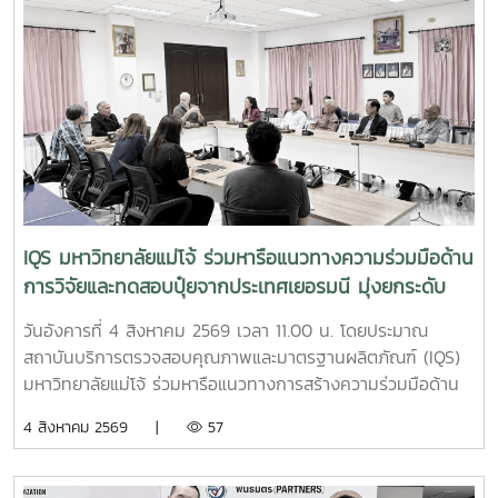
ตรงกับชื่อภาษาไทยที่โรงแรมใช้อย่างเป็นทางการ การลงพื้นที่
ครั้งนี้นำโดย ผู้ช่วยศาสตราจารย์ ดร.ฉันทนา ซูแสวงทรัพย์ รอง
ผู้อำนวยการฝ่ายวิจัยและนวัตกรรม และ นายพัฒน์ โกจินอก
หัวหน้าฝ่ายพัฒนาและส่งเสริมปัจจัยการผลิต พร้อมด้วยบุคลากร
ในฝ่าย ได้แก่ นางสาววาสนา กาฬภักดี นักวิทยาศาสตร์ นาย
สหรัฐ ตั๋นก้อน เจ้าหน้าที่ขายจุลินทรีย์ และ นายนิวัช ออนศรี ผู้
ปฏิบัติงานเกษตรสถาบันบริการตรวจสอบคุณภาพและมาตรฐาน
ผลิตภัณฑ์ มหาวิทยาลัยแม่โจ้ เป็นหน่วยงานที่มุ่งเน้นการวิจัย
พัฒนา และถ่ายทอดองค์ความรู้ด้านปัจจัยการผลิตและการ
จัดการสิ่งแวดล้อมมาอย่างต่อเนื่อง จนนำไปสู่การพัฒนา
IQS มหาวิทยาลัยแม่โจ้ ร่วมหารือแนวทางความร่วมมือด้าน
ผลิตภัณฑ์จุลินทรีย์ MMO ตราแม่โจ้ กรีน ซึ่งมีผลิตภัณฑ์สำหรับ
การวิจัยและทดสอบปุ๋ยจากประเทศเยอรมนี มุ่งยกระดับ
การใช้งานหลากหลายรูปแบบ รวมทั้งได้รับการรับรองมาตรฐาน
นวัตกรรมการเกษตรไทย
ปัจจัยการผลิตอินทรีย์ภายใต้ระบบ ACT-IFOAM จากสำนักงาน
วันอังคารที่ 4 สิงหาคม 2569 เวลา 11.00 น. โดยประมาณ
มาตรฐานเกษตรอินทรีย์ (มกท.) ภายในกิจกรรม คณะผู้ปฏิบัติ
สถาบันบริการตรวจสอบคุณภาพและมาตรฐานผลิตภัณฑ์ (IQS)
งานได้ให้ข้อมูลเกี่ยวกับคุณสมบัติ วิธีใช้ อัตราส่วนการผสม และ
มหาวิทยาลัยแม่โจ้ ร่วมหารือแนวทางการสร้างความร่วมมือด้าน
แนวทางการเลือกใช้ผลิตภัณฑ์แต่ละสูตรให้เหมาะสมกับลักษณะ
การวิจัยและทดสอบผลิตภัณฑ์ปุ๋ยจากประเทศเยอรมนี เพื่อศึกษา
4 สิงหาคม 2569 |
57
งานของธุรกิจโรงแรม พร้อมสาธิตการใช้งานจริง โดยมุ่งเน้น
คุณภาพ ประสิทธิภาพ และความเหมาะสมของผลิตภัณฑ์ภายใต้
การประยุกต์ใช้ใน 3 ด้านสำคัญ ได้แก่ด้านทัศนียภาพและพื้นที่สี
สภาพแวดล้อมและบริบททางการเกษตรของประเทศไทย ก่อนนำ
เขียว การนำจุลินทรีย์มาใช้เพื่อช่วยเพิ่มความอุดมสมบูรณ์ของ
ไปประยุกต์ใช้ให้เกิดประโยชน์ต่อภาคการเกษตรอย่างเหมาะสมและ