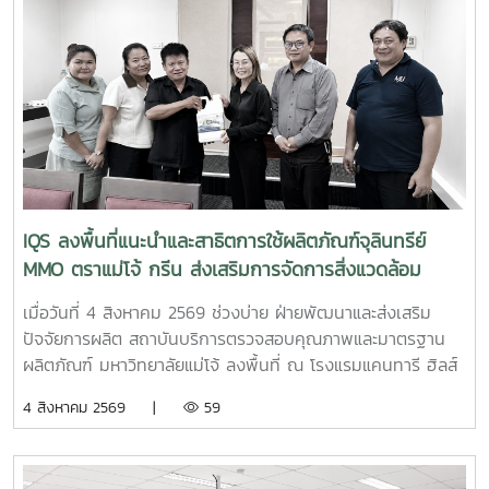
จังหวัดใกล้เคียง ฝ่ายบริหารและห้องปฏิบัติการ นำโดย รองผู้
อำนวยการฝ่ายบริหารและห้องปฏิบัติการ นางริมฤทัย พุทธวงค์
พร้อมด้วยบุคลากร ได้แก่ นางสาวสุปราณี แก้วเทียน นัก
วิทยาศาสตร์ นางสาวธนพร ดวงเดช นักวิทยาศาสตร์ นางสาว
ธนาพร สอนหล้าวงศ์ เจ้าหน้าที่บริการลูกค้า ภายในงาน IQS ได้
ร่วมออกบูธแนะนำบริการด้านการตรวจสอบคุณภาพและ
มาตรฐานผลิตภัณฑ์ พร้อมให้คำปรึกษาแก่ผู้ประกอบการเกี่ยวกับ
การพัฒนาผลิตภัณฑ์ การยกระดับมาตรฐานสินค้า และการใช้
บริการผ่านระบบ BDS เพื่อสนับสนุนการเพิ่มขีดความสามารถใน
IQS ลงพื้นที่แนะนำและสาธิตการใช้ผลิตภัณฑ์จุลินทรีย์
การแข่งขันของผู้ประกอบการไทย รวมถึงสร้างเครือข่ายความ
MMO ตราแม่โจ้ กรีน ส่งเสริมการจัดการสิ่งแวดล้อม
ร่วมมือระหว่างหน่วยงานภาครัฐ สถาบันการศึกษา และภาคธุรกิจ
สำหรับธุรกิจโรงแรม
เมื่อวันที่ 4 สิงหาคม 2569 ช่วงบ่าย ฝ่ายพัฒนาและส่งเสริม
ปัจจัยการผลิต สถาบันบริการตรวจสอบคุณภาพและมาตรฐาน
ผลิตภัณฑ์ มหาวิทยาลัยแม่โจ้ ลงพื้นที่ ณ โรงแรมแคนทารี ฮิลส์
เชียงใหม่ จังหวัดเชียงใหม่ เพื่อประชาสัมพันธ์ แนะนำผลิตภัณฑ์
4 สิงหาคม 2569 |
59
และสาธิตแนวทางการใช้งานผลิตภัณฑ์จุลินทรีย์ MMO ตราแม่โจ้
กรีน สำหรับประยุกต์ใช้ในการบริหารจัดการสิ่งแวดล้อมและดูแล
พื้นที่ต่าง ๆ ภายในสถานประกอบการ โดยชื่อสถานที่ดังกล่าว