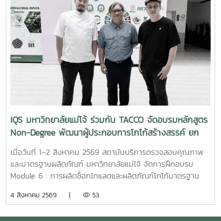
ดิน บำรุงสนามหญ้า ไม้ดอก ไม้ประดับ และสวนหย่อม ตลอดจน
ยั่งยืน การหารือครั้งนี้ครอบคลุมประเด็นสำคัญ ได้แก่ ความเป็น
ส่งเสริมการดูแลพืชด้วยชีววิธี ซึ่งช่วยลดการพึ่งพาสารเคมีและ
ไปได้ในการจัดทำโครงการวิจัย แนวทางการนำเข้าตัวอย่างปุ๋ย
สนับสนุนการดูแลพื้นที่สีเขียวอย่างเป็นมิตรต่อสิ่งแวดล้อมด้าน
สำหรับการศึกษาและทดสอบ ตลอดจนการดำเนินงานให้
การจัดการของเสียและทรัพยากรภายในสถานประกอบการ การใช้
สอดคล้องกับกฎหมาย ระเบียบ และหลักเกณฑ์ที่เกี่ยวข้องของ
จุลินทรีย์เป็นหัวเชื้อเร่งการย่อยสลายเศษใบไม้ กิ่งไม้ และวัสดุ
ประเทศไทย สำหรับการนำเข้าปุ๋ยหรือตัวอย่างปุ๋ยเพื่อใช้ในการวิจัย
อินทรีย์ เพื่อนำมาผลิตเป็นปุ๋ยหมักและหมุนเวียนกลับมาใช้บำรุง
และการวิเคราะห์ จะต้องมีวัตถุประสงค์ที่ชัดเจน และดำเนินการ
พื้นที่สีเขียวภายในโรงแรม เป็นการลดปริมาณของเสียและส่ง
ตามขั้นตอนการขออนุญาต รวมถึงหลักเกณฑ์และเงื่อนไขที่กรม
เสริมการใช้ทรัพยากรอย่างคุ้มค่า โดยคุณสมบัติดังกล่าว
วิชาการเกษตรกำหนด เพื่อให้การดำเนินงานเป็นไปอย่างถูกต้อง
สอดคล้องกับข้อมูลผลิตภัณฑ์ MMO สูตรสำหรับบำรุงดินและเร่ง
โปร่งใส และสามารถตรวจสอบได้ ในด้านการดำเนินงาน
การทำปุ๋ยหมักของมหาวิทยาลัยแม่โจ้ ด้านสุขอนามัยและระบบ
มหาวิทยาลัยแม่โจ้อาจทำหน้าที่เป็นหน่วยงานเจ้าภาพของ
IQS มหาวิทยาลัยแม่โจ้ ร่วมกับ TACCO จัดอบรมหลักสูตร
บำบัดของเสีย การประยุกต์ใช้จุลินทรีย์เพื่อช่วยลดกลิ่นไม่พึง
โครงการวิจัย โดยสถาบันบริการตรวจสอบคุณภาพและมาตรฐาน
Non-Degree พัฒนาผู้ประกอบการโกโก้สร้างสรรค์ ยก
ประสงค์ บำบัดน้ำเสีย และย่อยสลายสารอินทรีย์บริเวณห้องครัว
ผลิตภัณฑ์รับผิดชอบด้านการตรวจวิเคราะห์คุณภาพและ
ระดับการแปรรูปช็อกโกแลตไทยสู่มาตรฐานสากล
ห้องน้ำ ท่อระบายน้ำ บ่อพักน้ำเสีย ถังเกรอะ และถังซึม ซึ่งเหมาะ
มาตรฐานของผลิตภัณฑ์ พร้อมบูรณาการความร่วมมือกับคณะ
เมื่อวันที่ 1–2 สิงหาคม 2569 สถาบันบริการตรวจสอบคุณภาพ
สำหรับอาคาร ร้านอาหาร และธุรกิจโรงแรม โดยผลิตภัณฑ์ MMO
หรือหน่วยงานที่มีความเชี่ยวชาญด้านปฐพีศาสตร์ พืชศาสตร์
และมาตรฐานผลิตภัณฑ์ มหาวิทยาลัยแม่โจ้ จัดการฝึกอบรม
สูตร 3 ได้รับการพัฒนาสำหรับการกำจัดกลิ่นและบำบัดน้ำเสียโดย
และเทคโนโลยีการผลิตพืช เพื่อร่วมกันออกแบบการทดลอง
Module 6 : การผลิตช็อกโกแลตและผลิตภัณฑ์โกโก้มาตรฐาน
เฉพาะ นอกจากนี้ สถาบันฯ ได้ประชาสัมพันธ์แนวทางการให้
ทดสอบประสิทธิภาพ และประเมินผลในแปลงทดลองอย่างเป็น
อุตสาหกรรม จากทั้งหมด 9 Module ภายใต้หลักสูตร
4 สิงหาคม 2569 |
53
บริการและการสนับสนุนผลิตภัณฑ์สำหรับกลุ่มธุรกิจโรงแรม
ระบบ ทั้งนี้ แนวทางความร่วมมือดังกล่าวอาจดำเนินการร่วมกับ
ประกาศนียบัตร (Non-Degree) "ผู้ประกอบการโกโก้สร้างสรรค์
พร้อมนำเสนอเงื่อนไขราคาพิเศษ ตลอดจนความพร้อมของทีมผู้
บริษัทผู้พัฒนาผลิตภัณฑ์ปุ๋ยจากประเทศเยอรมนี ตลอดจนหน่วย
และเทคโนโลยีการแปรรูปมูลค่าสูงสู่ตลาดสากล (Creative
เชี่ยวชาญในการให้คำปรึกษา บรรยาย และสาธิตวิธีการใช้งานใน