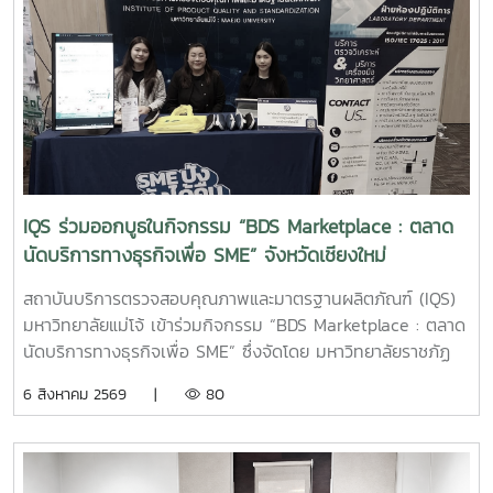
และสนับสนุนการดำเนินธุรกิจที่เป็นมิตรต่อสิ่งแวดล้อม การ
ลงพื้นที่ในครั้งนี้ นำโดย ผู้ช่วยศาสตราจารย์ ดร.ฉันทนา ซูแสวง
ทรัพย์ รองผู้อำนวยการฝ่ายวิจัยและนวัตกรรม และ นายพัฒน์ โก
จินอก หัวหน้าฝ่ายพัฒนาและส่งเสริมปัจจัยการผลิต พร้อมด้วย
บุคลากรในฝ่าย ได้แก่ นางสาววาสนา กาฬภักดี นักวิทยาศาสตร์
นายสหรัฐ ตั๋นก้อน เจ้าหน้าที่ขายจุลินทรีย์ และ นายนิวัช ออนศรี
ผู้ปฏิบัติงานเกษตร การให้คำแนะนำและสาธิตการใช้งานในครั้งนี้
มุ่งเน้นการถ่ายทอดองค์ความรู้เกี่ยวกับการใช้ผลิตภัณฑ์จุลินทรีย์
ให้เหมาะสมกับพื้นที่ใช้งานจริง พร้อมแลกเปลี่ยนข้อมูลและข้อ
IQS ร่วมออกบูธในกิจกรรม “BDS Marketplace : ตลาด
เสนอแนะกับผู้ประกอบการ เพื่อให้สามารถนำผลิตภัณฑ์ไป
นัดบริการทางธุรกิจเพื่อ SME” จังหวัดเชียงใหม่
ประยุกต์ใช้ได้อย่างเกิดประสิทธิภาพสูงสุด และส่งเสริมการจัดการ
สิ่งแวดล้อมภายในธุรกิจโรงแรมอย่างยั่งยืน สถาบันบริการตรวจ
สถาบันบริการตรวจสอบคุณภาพและมาตรฐานผลิตภัณฑ์ (IQS)
สอบคุณภาพและมาตรฐานผลิตภัณฑ์ มหาวิทยาลัยแม่โจ้ ยังคง
มหาวิทยาลัยแม่โจ้ เข้าร่วมกิจกรรม “BDS Marketplace : ตลาด
มุ่งมั่นในการพัฒนา ถ่ายทอดองค์ความรู้ และสนับสนุนการใช้
นัดบริการทางธุรกิจเพื่อ SME” ซึ่งจัดโดย มหาวิทยาลัยราชภัฏ
ผลิตภัณฑ์ที่เป็นมิตรต่อสิ่งแวดล้อม เพื่อยกระดับคุณภาพการให้
สวนสุนันทา ภายใต้โครงการสนับสนุนการจัดการและพัฒนาเครือ
6 สิงหาคม 2569 |
80
บริการแก่ภาคธุรกิจและสังคมอย่างต่อเนื่อง
ข่ายผู้ให้บริการโครงการส่งเสริมผู้ประกอบการผ่านระบบ BDS
เมื่อวันที่ 5 สิงหาคม 2569 ณ โรงแรมเชียงใหม่แกรนด์วิว
จังหวัดเชียงใหม่ เพื่อประชาสัมพันธ์บริการของหน่วยงาน และให้
คำปรึกษาแก่ผู้ประกอบการ SME ในพื้นที่จังหวัดเชียงใหม่และ