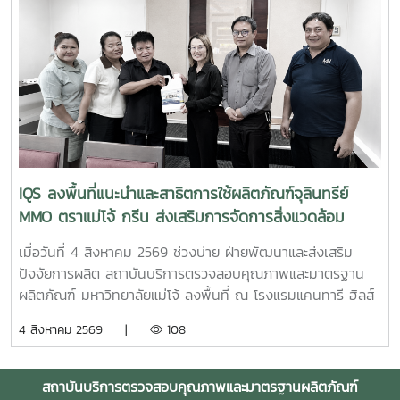
จังหวัดใกล้เคียง ฝ่ายบริหารและห้องปฏิบัติการ นำโดย รองผู้
อำนวยการฝ่ายบริหารและห้องปฏิบัติการ นางริมฤทัย พุทธวงค์
พร้อมด้วยบุคลากร ได้แก่ นางสาวสุปราณี แก้วเทียน นัก
วิทยาศาสตร์ นางสาวธนพร ดวงเดช นักวิทยาศาสตร์ นางสาว
ธนาพร สอนหล้าวงศ์ เจ้าหน้าที่บริการลูกค้า ภายในงาน IQS ได้
ร่วมออกบูธแนะนำบริการด้านการตรวจสอบคุณภาพและ
มาตรฐานผลิตภัณฑ์ พร้อมให้คำปรึกษาแก่ผู้ประกอบการเกี่ยวกับ
การพัฒนาผลิตภัณฑ์ การยกระดับมาตรฐานสินค้า และการใช้
บริการผ่านระบบ BDS เพื่อสนับสนุนการเพิ่มขีดความสามารถใน
IQS ลงพื้นที่แนะนำและสาธิตการใช้ผลิตภัณฑ์จุลินทรีย์
การแข่งขันของผู้ประกอบการไทย รวมถึงสร้างเครือข่ายความ
MMO ตราแม่โจ้ กรีน ส่งเสริมการจัดการสิ่งแวดล้อม
ร่วมมือระหว่างหน่วยงานภาครัฐ สถาบันการศึกษา และภาคธุรกิจ
สำหรับธุรกิจโรงแรม
เมื่อวันที่ 4 สิงหาคม 2569 ช่วงบ่าย ฝ่ายพัฒนาและส่งเสริม
ปัจจัยการผลิต สถาบันบริการตรวจสอบคุณภาพและมาตรฐาน
ผลิตภัณฑ์ มหาวิทยาลัยแม่โจ้ ลงพื้นที่ ณ โรงแรมแคนทารี ฮิลส์
เชียงใหม่ จังหวัดเชียงใหม่ เพื่อประชาสัมพันธ์ แนะนำผลิตภัณฑ์
4 สิงหาคม 2569 |
108
และสาธิตแนวทางการใช้งานผลิตภัณฑ์จุลินทรีย์ MMO ตราแม่โจ้
กรีน สำหรับประยุกต์ใช้ในการบริหารจัดการสิ่งแวดล้อมและดูแล
พื้นที่ต่าง ๆ ภายในสถานประกอบการ โดยชื่อสถานที่ดังกล่าว
สถาบันบริการตรวจสอบคุณภาพและมาตรฐานผลิตภัณฑ์