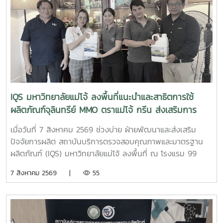
10307319 ปฏิบัติการการวิเคราะห์ลักษณะเฉพาะของวัสดุ โดยมี
ผู้ช่วยศาสตราจารย์ ดร.สุภาพ ดาวทอง เป็นอาจารย์ผู้ประสาน
งานรายวิชา พร้อมนำนักศึกษาจำนวน 18 คน เข้าร่วมกิจกรรมผู้
เข้าร่วมได้เรียนรู้หลักการทำงานของเครื่อง SEM พร้อมรับฟังคำ
แนะนำและการสาธิต ตั้งแต่ การเตรียมตัวอย่าง ขั้นตอนการ
ทำงาน การใช้เครื่องมือ ตลอดจนการวิเคราะห์ภาพและผลจาก
เครื่อง SEM เพื่อเสริมสร้างความรู้และประสบการณ์ด้านการ
วิเคราะห์ลักษณะเฉพาะของวัสดุ และให้นักศึกษาสามารถนำความรู้
IQS มหาวิทยาลัยแม่โจ้ ลงพื้นที่แนะนำและสาธิตการใช้
จากการปฏิบัติจริงไปประยุกต์ใช้ในการเรียนและการวิจัยด้าน
ผลิตภัณฑ์จุลินทรีย์ MMO ตราแม่โจ้ กรีน ส่งเสริมการ
นวัตกรรมวัสดุต่อไป
จัดการสิ่งแวดล้อมสำหรับธุรกิจโรงแรม
เมื่อวันที่ 7 สิงหาคม 2569 ช่วงบ่าย ฝ่ายพัฒนาและส่งเสริม
ปัจจัยการผลิต สถาบันบริการตรวจสอบคุณภาพและมาตรฐาน
ผลิตภัณฑ์ (IQS) มหาวิทยาลัยแม่โจ้ ลงพื้นที่ ณ โรงแรม 99
เดอะ แกลเลอรี่ จังหวัดเชียงใหม่ เพื่อประชาสัมพันธ์ แนะนำ
7 สิงหาคม 2569 |
55
ผลิตภัณฑ์ และสาธิตแนวทางการใช้ ผลิตภัณฑ์จุลินทรีย์ MMO
ตราแม่โจ้ กรีน สำหรับประยุกต์ใช้ในการบริหารจัดการสิ่งแวดล้อม
และดูแลพื้นที่ต่าง ๆ ภายในสถานประกอบการ เพื่อเพิ่ม
ประสิทธิภาพในการจัดการด้านสุขอนามัย ลดกลิ่นไม่พึงประสงค์