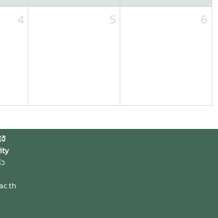
4
5
6
จ้
ity
้ว
ac.th