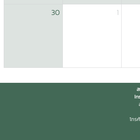
30
1
ส
In
อ
โทรศ