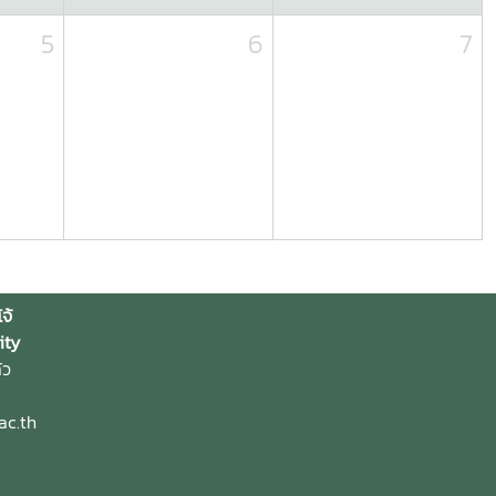
5
6
7
จ้
ity
้ว
ac.th