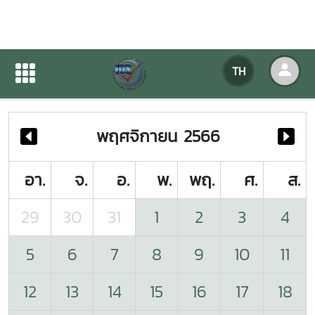
ปฏิทินกิจกรรมของหน่วยงาน
TH
หน้าแรก
ปฏิทินกิจกรรมของหน่วยงาน
พฤศจิกายน 2566
อา.
จ.
อ.
พ.
พฤ.
ศ.
ส.
29
30
31
1
2
3
4
5
6
7
8
9
10
11
12
13
14
15
16
17
18