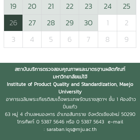
19
20
21
22
23
24
25
26
27
28
29
30
1
2
3
4
5
6
7
8
9
สถาบันบริการตรวจสอบคุณภาพและมาตรฐานผลิตภัณฑ์
มหาวิทยาลัยแม่โจ้
Institute of Product Quality and Standardization, Maejo
University
อาคารเฉลิมพระเกียรติสมเด็จพระเทพรัตนราชสุดาฯ ชั้น 1 ห้องข้าว
ปิ่นแก้ว
63 หมู่ 4 ตำบลหนองหาร
อำเภอสันทราย จังหวัดเชียงใหม่ 50290
โทรศัพท์ 0 5387 5646 หรือ 0 5387 5643
e-mail
: saraban.iqs@mju.ac.th