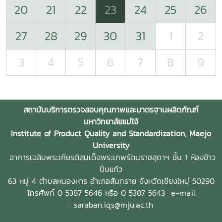
20
21
22
23
24
25
26
27
28
29
30
31
1
2
3
4
5
6
7
8
9
สถาบันบริการตรวจสอบคุณภาพและมาตรฐานผลิตภัณฑ์
มหาวิทยาลัยแม่โจ้
Institute of Product Quality and Standardization, Maejo
University
อาคารเฉลิมพระเกียรติสมเด็จพระเทพรัตนราชสุดาฯ ชั้น 1 ห้องข้าว
ปิ่นแก้ว
63 หมู่ 4 ตำบลหนองหาร
อำเภอสันทราย จังหวัดเชียงใหม่ 50290
โทรศัพท์ 0 5387 5646 หรือ 0 5387 5643
e-mail
: saraban.iqs@mju.ac.th