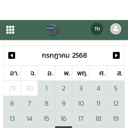
ปฏิทินกิจกรรมของหน่วยงาน
TH
หน้าแรก
ปฏิทินกิจกรรมของหน่วยงาน
กรกฎาคม 2568
อา.
จ.
อ.
พ.
พฤ.
ศ.
ส.
29
30
1
2
3
4
5
6
7
8
9
10
11
12
13
14
15
16
17
18
19