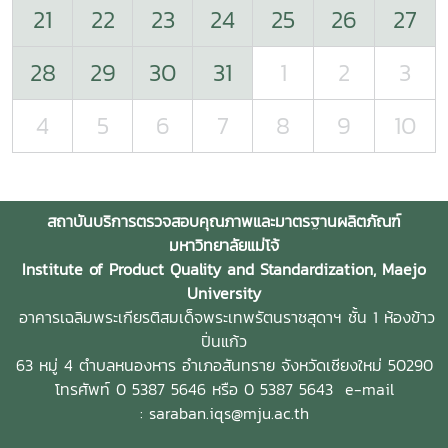
21
22
23
24
25
26
27
28
29
30
31
1
2
3
4
5
6
7
8
9
10
สถาบันบริการตรวจสอบคุณภาพและมาตรฐานผลิตภัณฑ์
มหาวิทยาลัยแม่โจ้
Institute of Product Quality and Standardization, Maejo
University
อาคารเฉลิมพระเกียรติสมเด็จพระเทพรัตนราชสุดาฯ ชั้น 1 ห้องข้าว
ปิ่นแก้ว
63 หมู่ 4 ตำบลหนองหาร
อำเภอสันทราย จังหวัดเชียงใหม่ 50290
โทรศัพท์ 0 5387 5646 หรือ 0 5387 5643
e-mail
: saraban.iqs@mju.ac.th