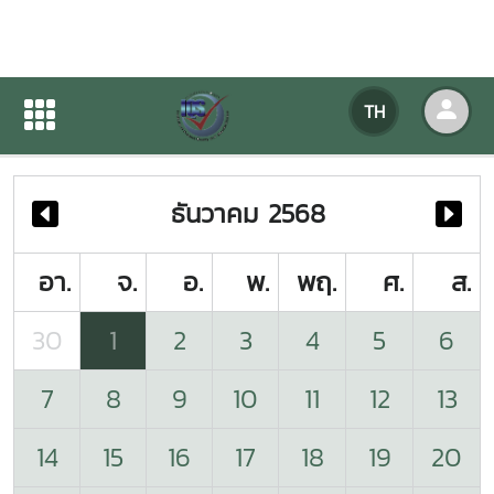
ปฏิทินกิจกรรมของหน่วยงาน
TH
หน้าแรก
ปฏิทินกิจกรรมของหน่วยงาน
ธันวาคม 2568
อา.
จ.
อ.
พ.
พฤ.
ศ.
ส.
30
1
2
3
4
5
6
7
8
9
10
11
12
13
14
15
16
17
18
19
20