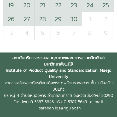
19
20
21
22
23
24
25
26
27
28
29
30
1
2
3
4
5
6
7
8
9
สถาบันบริการตรวจสอบคุณภาพและมาตรฐานผลิตภัณฑ์
มหาวิทยาลัยแม่โจ้
Institute of Product Quality and Standardization, Maejo
University
อาคารเฉลิมพระเกียรติสมเด็จพระเทพรัตนราชสุดาฯ ชั้น 1 ห้องข้าว
ปิ่นแก้ว
63 หมู่ 4 ตำบลหนองหาร
อำเภอสันทราย จังหวัดเชียงใหม่ 50290
โทรศัพท์ 0 5387 5646 หรือ 0 5387 5643
e-mail
: saraban.iqs@mju.ac.th